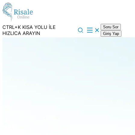
CTRL+K KISA YOLU İLE
Soru Sor
HIZLICA ARAYIN
Giriş Yap