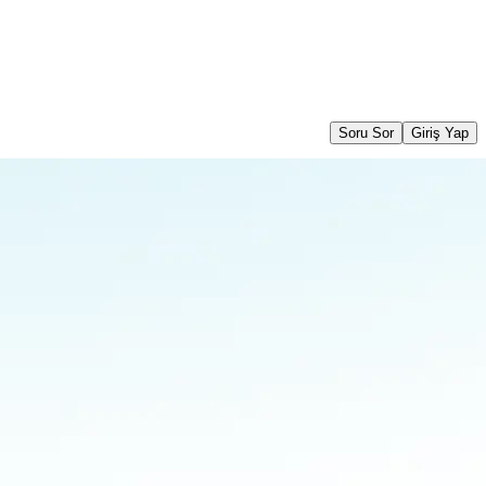
Soru Sor
Giriş Yap