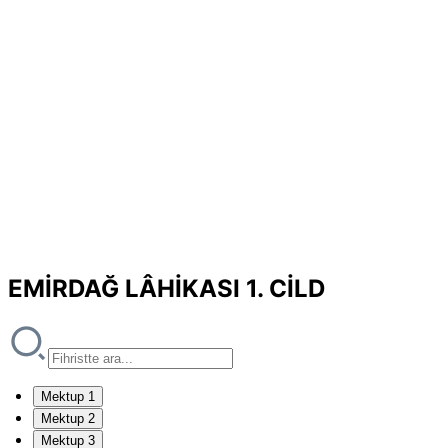
EMİRDAĞ LÂHİKASI 1. CİLD
Mektup 1
Mektup 2
Mektup 3