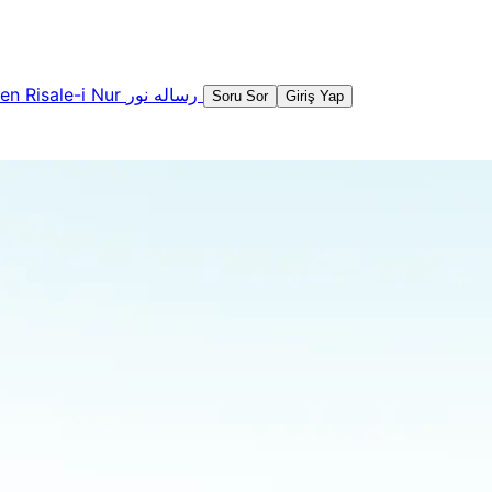
şen
Risale-i Nur
رساله نور
Soru Sor
Giriş Yap