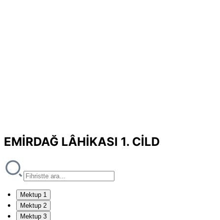
EMİRDAĞ LÂHİKASI 1. CİLD
Mektup 1
Mektup 2
Mektup 3