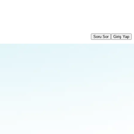
Soru Sor
Giriş Yap