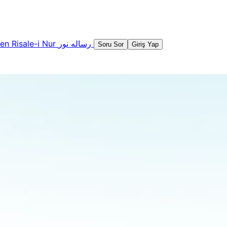
şen
Risale-i Nur
رساله نور
Soru Sor
Giriş Yap