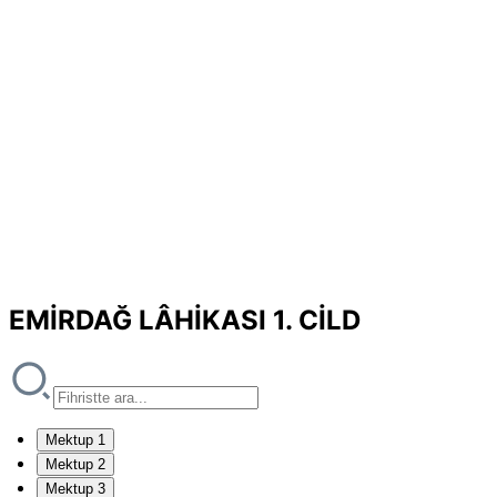
EMİRDAĞ LÂHİKASI 1. CİLD
Mektup 1
Mektup 2
Mektup 3