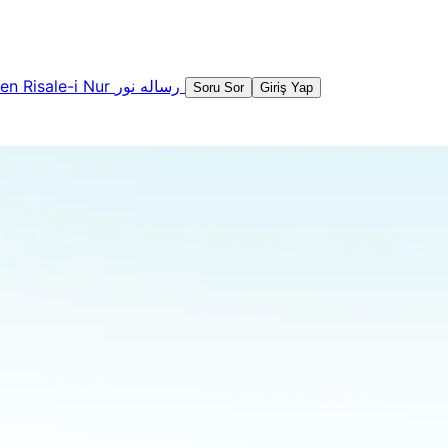
şen
Risale-i Nur
رساله نور
Soru Sor
Giriş Yap