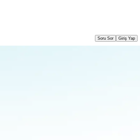
Soru Sor
Giriş Yap