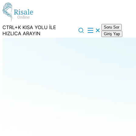
CTRL+K KISA YOLU İLE
Soru Sor
HIZLICA ARAYIN
Giriş Yap