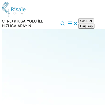
CTRL+K KISA YOLU İLE
Soru Sor
HIZLICA ARAYIN
Giriş Yap