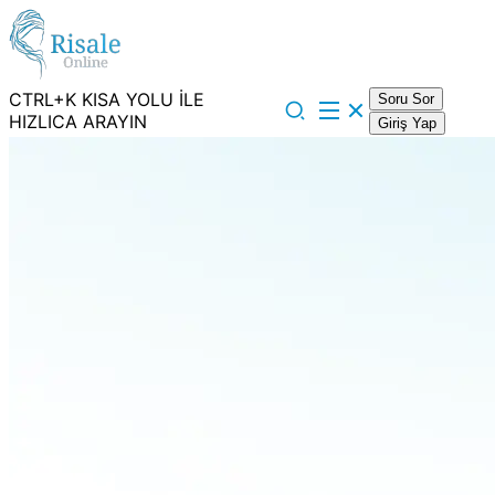
CTRL+K KISA YOLU İLE
Soru Sor
HIZLICA ARAYIN
Giriş Yap