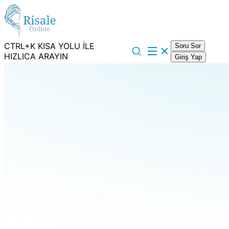
CTRL+K KISA YOLU İLE
Soru Sor
HIZLICA ARAYIN
Giriş Yap