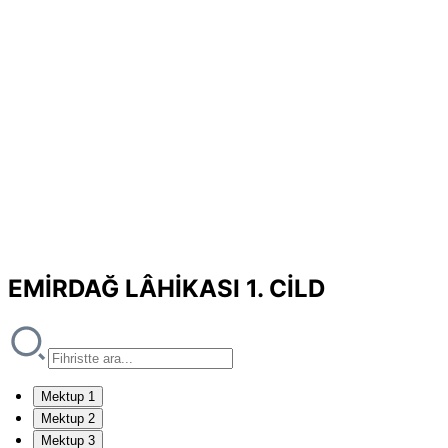
EMİRDAĞ LÂHİKASI 1. CİLD
Mektup 1
Mektup 2
Mektup 3