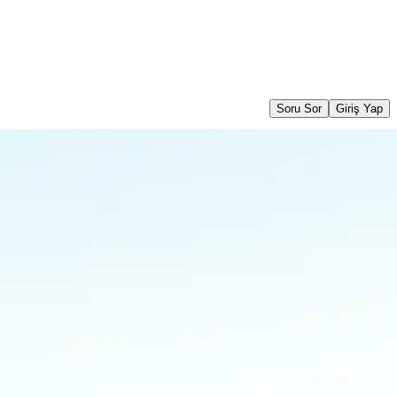
Soru Sor
Giriş Yap