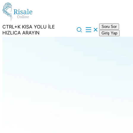
CTRL+K KISA YOLU İLE
Soru Sor
HIZLICA ARAYIN
Giriş Yap