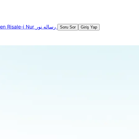
şen
Risale-i Nur
رساله نور
Soru Sor
Giriş Yap