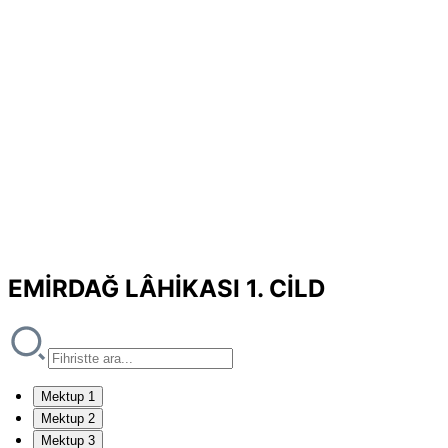
EMİRDAĞ LÂHİKASI 1. CİLD
Mektup 1
Mektup 2
Mektup 3