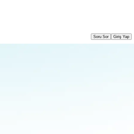
Soru Sor
Giriş Yap