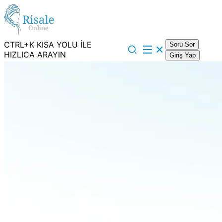
CTRL+K KISA YOLU İLE
Soru Sor
HIZLICA ARAYIN
Giriş Yap