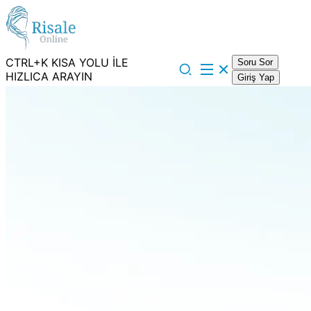
CTRL+K KISA YOLU İLE
Soru Sor
HIZLICA ARAYIN
Giriş Yap