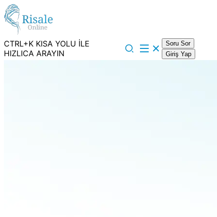
CTRL+K KISA YOLU İLE
Soru Sor
HIZLICA ARAYIN
Giriş Yap