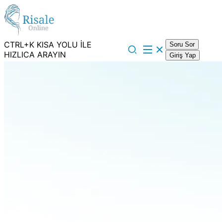
CTRL+K KISA YOLU İLE
Soru Sor
HIZLICA ARAYIN
Giriş Yap