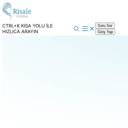
CTRL+K KISA YOLU İLE
Soru Sor
HIZLICA ARAYIN
Giriş Yap