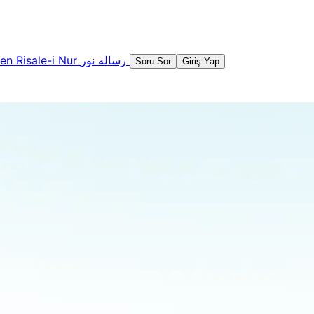
şen
Risale-i Nur
رساله نور
Soru Sor
Giriş Yap