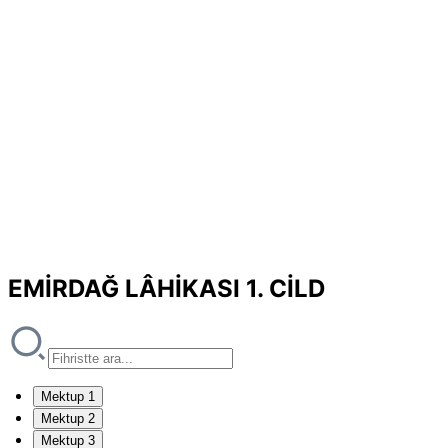
EMİRDAĞ LÂHİKASI 1. CİLD
Mektup 1
Mektup 2
Mektup 3