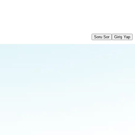
Soru Sor
Giriş Yap