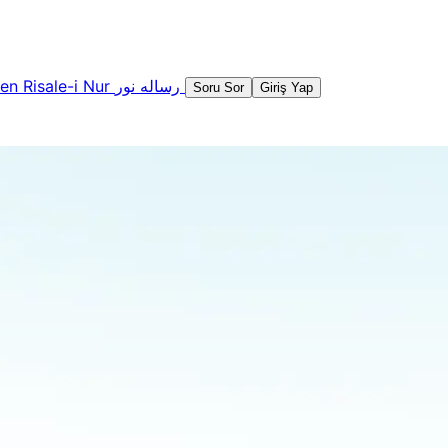
şen
Risale-i Nur
رساله نور
Soru Sor
Giriş Yap