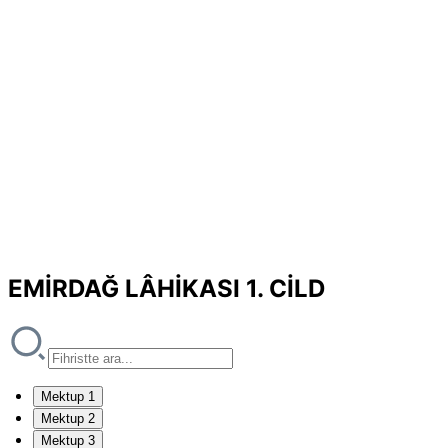
EMİRDAĞ LÂHİKASI 1. CİLD
Mektup 1
Mektup 2
Mektup 3