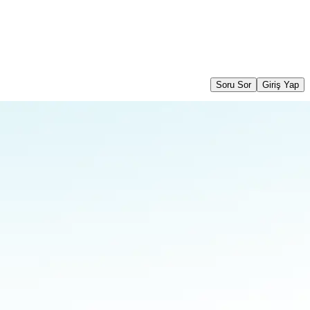
Soru Sor
Giriş Yap