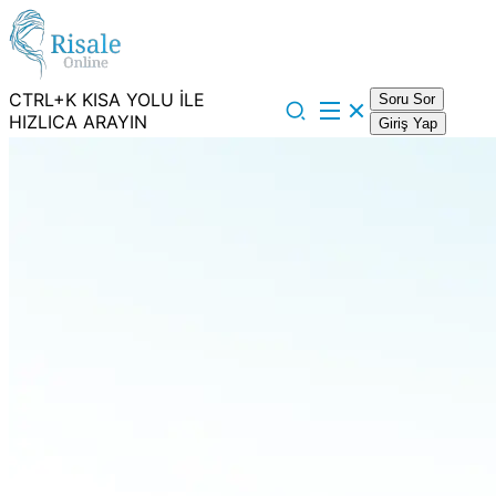
CTRL+K KISA YOLU İLE
Soru Sor
HIZLICA ARAYIN
Giriş Yap