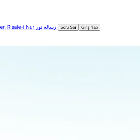
şen
Risale-i Nur
رساله نور
Soru Sor
Giriş Yap