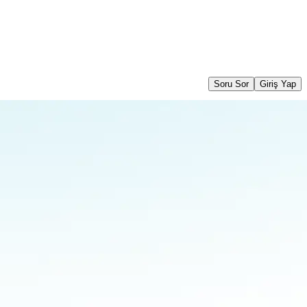
Soru Sor
Giriş Yap