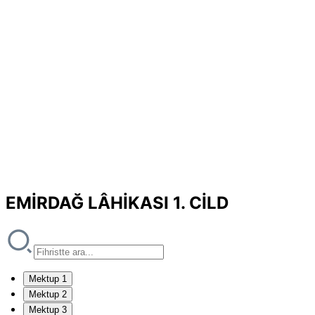
EMİRDAĞ LÂHİKASI 1. CİLD
Mektup 1
Mektup 2
Mektup 3