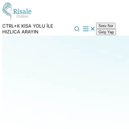
CTRL+K KISA YOLU İLE
Soru Sor
HIZLICA ARAYIN
Giriş Yap