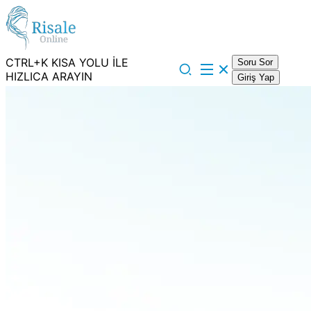
CTRL+K KISA YOLU İLE
Soru Sor
HIZLICA ARAYIN
Giriş Yap