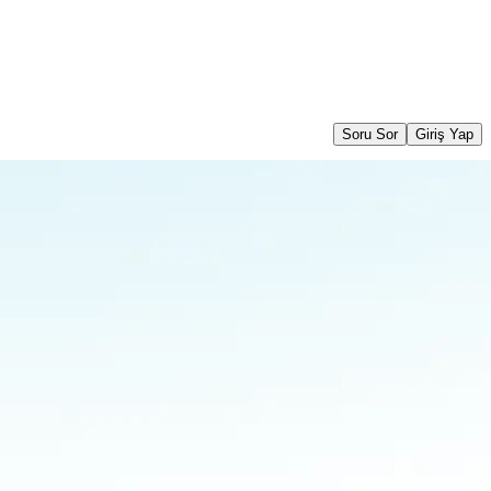
Soru Sor
Giriş Yap