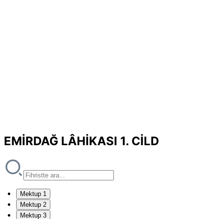
EMİRDAĞ LÂHİKASI 1. CİLD
Mektup 1
Mektup 2
Mektup 3