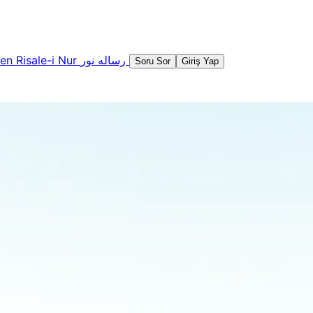
şen
Risale-i Nur
رساله نور
Soru Sor
Giriş Yap