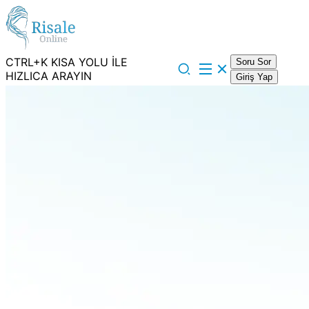
CTRL+K KISA YOLU İLE
Soru Sor
HIZLICA ARAYIN
Giriş Yap