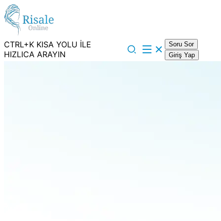
CTRL+K KISA YOLU İLE
Soru Sor
HIZLICA ARAYIN
Giriş Yap