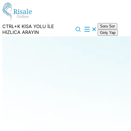
CTRL+K KISA YOLU İLE
Soru Sor
HIZLICA ARAYIN
Giriş Yap