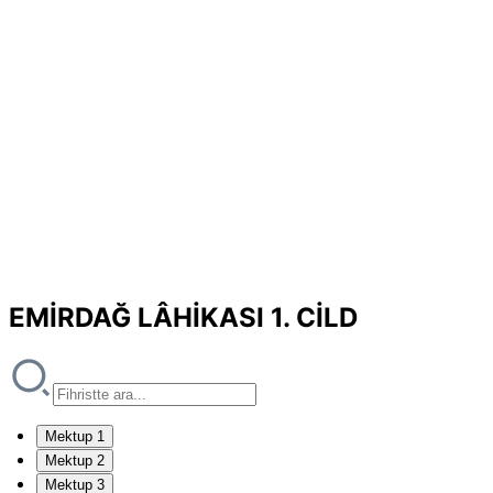
EMİRDAĞ LÂHİKASI 1. CİLD
Mektup 1
Mektup 2
Mektup 3