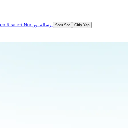
şen
Risale-i Nur
رساله نور
Soru Sor
Giriş Yap