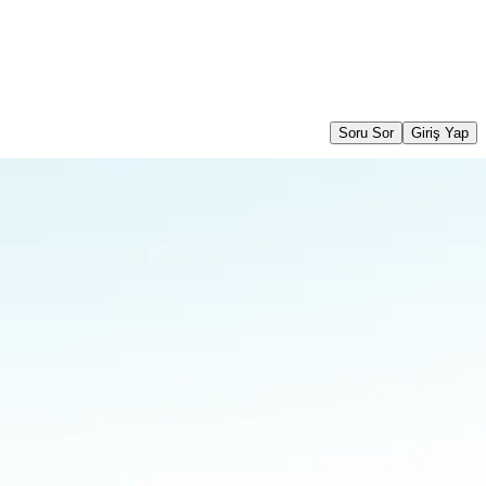
Soru Sor
Giriş Yap