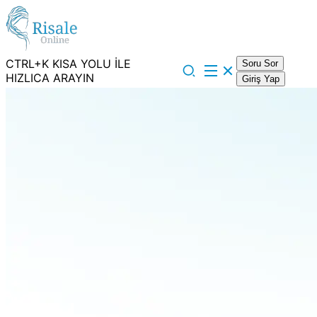
CTRL+K KISA YOLU İLE
Soru Sor
HIZLICA ARAYIN
Giriş Yap