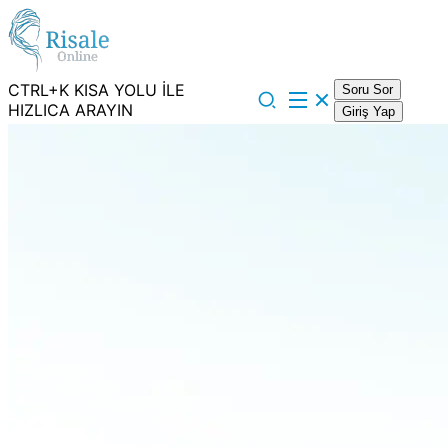
CTRL+K KISA YOLU İLE
Soru Sor
HIZLICA ARAYIN
Giriş Yap