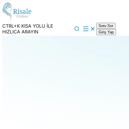
CTRL+K KISA YOLU İLE
Soru Sor
HIZLICA ARAYIN
Giriş Yap