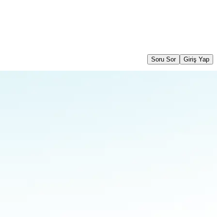
Soru Sor
Giriş Yap