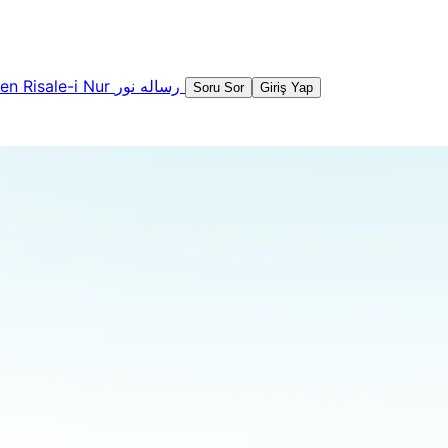
şen
Risale-i Nur
رساله نور
Soru Sor
Giriş Yap