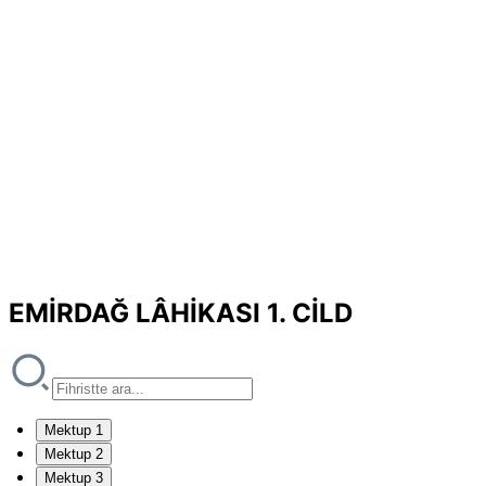
EMİRDAĞ LÂHİKASI 1. CİLD
Mektup 1
Mektup 2
Mektup 3