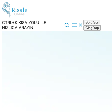
CTRL+K KISA YOLU İLE
Soru Sor
HIZLICA ARAYIN
Giriş Yap