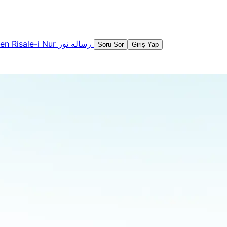
şen
Risale-i Nur
رساله نور
Soru Sor
Giriş Yap