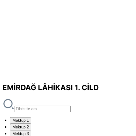
EMİRDAĞ LÂHİKASI 1. CİLD
Mektup 1
Mektup 2
Mektup 3