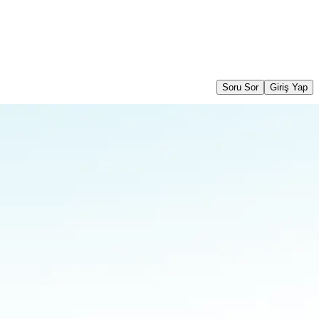
Soru Sor
Giriş Yap