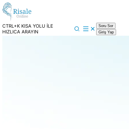
CTRL+K KISA YOLU İLE
Soru Sor
HIZLICA ARAYIN
Giriş Yap