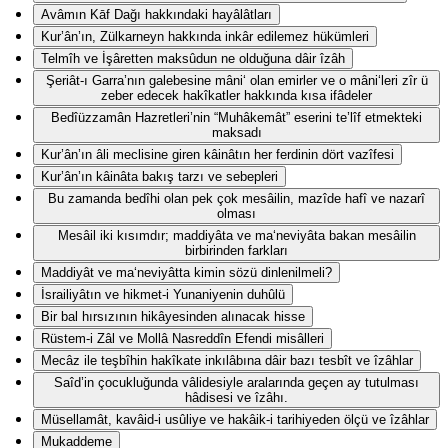
Avâmın Kāf Dağı hakkındaki hayâlâtları
Kur’ân’ın, Zülkarneyn hakkında inkâr edilemez hükümleri
Telmîh ve İşâretten maksûdun ne olduğuna dâir îzâh
Şeriât-ı Garra’nın galebesine mâni‘ olan emirler ve o mâni‘leri zîr ü
zeber edecek hakîkatler hakkında kısa ifâdeler
Bedîüzzamân Hazretleri’nin “Muhâkemât” eserini te’lîf etmekteki
maksadı
Kur’ân’ın âli meclisine giren kâinâtın her ferdinin dört vazîfesi
Kur’ân’ın kâinâta bakış tarzı ve sebepleri
Bu zamanda bedîhi olan pek çok mesâilin, mazîde hafî ve nazarî
olması
Mesâil iki kısımdır; maddiyâta ve ma‘neviyâta bakan mesâilin
birbirinden farkları
Maddiyât ve ma‘neviyâtta kimin sözü dinlenilmeli?
İsrailiyâtın ve hikmet-i Yunaniyenin duhûlü
Bir bal hırsızının hikâyesinden alınacak hisse
Rüstem-i Zâl ve Mollâ Nasreddîn Efendi misâlleri
Mecâz ile teşbîhin hakîkate inkılâbına dâir bazı tesbît ve îzâhlar
Saîd’in çocukluğunda vâlidesiyle aralarında geçen ay tutulması
hâdisesi ve îzâhı.
Müsellamât, kavâid-i usûliye ve hakâik-i tarihiyeden ölçü ve îzâhlar
Mukaddeme