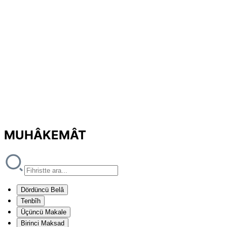
MUHÂKEMÂT
Dördüncü Belâ
Tenbîh
Üçüncü Makale
Birinci Maksad