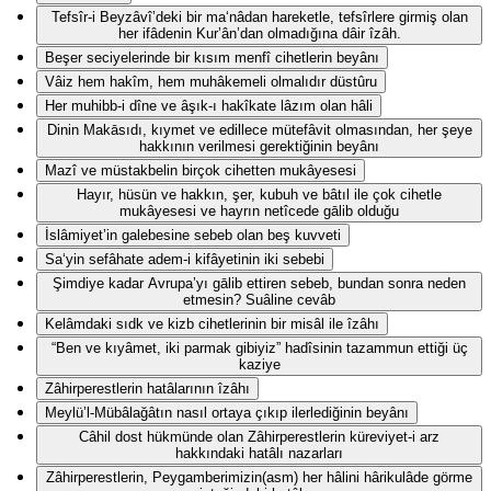
Tefsîr-i Beyzâvî’deki bir ma‘nâdan hareketle, tefsîrlere girmiş olan
her ifâdenin Kur’ân’dan olmadığına dâir îzâh.
Beşer seciyelerinde bir kısım menfî cihetlerin beyânı
Vâiz hem hakîm, hem muhâkemeli olmalıdır düstûru
Her muhibb-i dîne ve âşık-ı hakîkate lâzım olan hâli
Dinin Makāsıdı, kıymet ve edillece mütefâvit olmasından, her şeye
hakkının verilmesi gerektiğinin beyânı
Mazî ve müstakbelin birçok cihetten mukâyesesi
Hayır, hüsün ve hakkın, şer, kubuh ve bâtıl ile çok cihetle
mukâyesesi ve hayrın netîcede gālib olduğu
İslâmiyet’in galebesine sebeb olan beş kuvveti
Sa‘yin sefâhate adem-i kifâyetinin iki sebebi
Şimdiye kadar Avrupa’yı gālib ettiren sebeb, bundan sonra neden
etmesin? Suâline cevâb
Kelâmdaki sıdk ve kizb cihetlerinin bir misâl ile îzâhı
“Ben ve kıyâmet, iki parmak gibiyiz” hadîsinin tazammun ettiği üç
kaziye
Zâhirperestlerin hatâlarının îzâhı
Meylü’l-Mübâlağâtın nasıl ortaya çıkıp ilerlediğinin beyânı
Câhil dost hükmünde olan Zâhirperestlerin küreviyet-i arz
hakkındaki hatâlı nazarları
Zâhirperestlerin, Peygamberimizin(asm) her hâlini hârikulâde görme