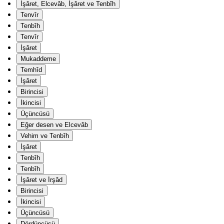
İşâret, Elcevâb, İşâret ve Tenbîh
Tenvîr
Tenbîh
Tenvîr
İşâret
Mukaddeme
Temhîd
İşâret
Birincisi
İkincisi
Üçüncüsü
Eğer desen ve Elcevâb
Vehim ve Tenbîh
İşâret
Tenbîh
Tenbîh
İşâret ve İrşâd
Birincisi
İkincisi
Üçüncüsü
Dördüncüsü