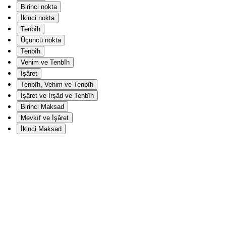
Birinci nokta
İkinci nokta
Tenbîh
Üçüncü nokta
Tenbîh
Vehim ve Tenbîh
İşâret
Tenbîh, Vehim ve Tenbîh
İşâret ve İrşâd ve Tenbîh
Birinci Maksad
Mevkıf ve İşâret
İkinci Maksad