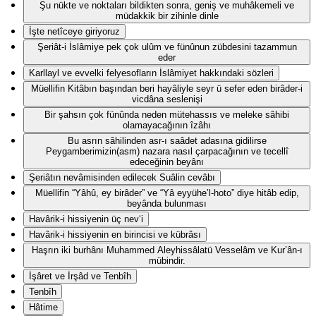
Şu nükte ve noktaları bildikten sonra, geniş ve muhâkemeli ve
müdakkik bir zihinle dinle
İşte netîceye giriyoruz
Şeriât-i İslâmiye pek çok ulûm ve fünûnun zübdesini tazammun
eder
Karllayl ve evvelki felyesofların İslâmiyet hakkındaki sözleri
Müellifin Kitâbın başından beri hayâliyle seyr ü sefer eden birâder-i
vicdâna seslenişi
Bir şahsın çok fünûnda neden mütehassıs ve meleke sâhibi
olamayacağının îzâhı
Bu asrın sâhilinden asr-ı saâdet adasına gidilirse
Peygamberimizin(asm) nazara nasıl çarpacağının ve tecellî
edeceğinin beyânı
Şeriâtın nevâmisinden edilecek Suâlin cevâbı
Müellifin “Yâhû, ey birâder” ve “Yâ eyyühe’l-hoto” diye hitâb edip,
beyânda bulunması
Havârik-i hissiyenin üç nev‘i
Havârik-i hissiyenin en birincisi ve kübrâsı
Haşrın iki burhânı Muhammed Aleyhissâlatü Vesselâm ve Kur’ân-ı
mübindir.
İşâret ve İrşâd ve Tenbîh
Tenbîh
Hâtime