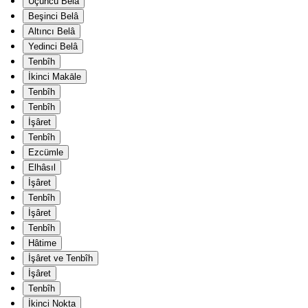
Üçüncü Belâ
Beşinci Belâ
Altıncı Belâ
Yedinci Belâ
Tenbîh
İkinci Makāle
Tenbîh
Tenbîh
İşâret
Tenbîh
Ezcümle
Elhâsıl
İşâret
Tenbîh
İşâret
Tenbîh
Hâtime
İşâret ve Tenbîh
İşâret
Tenbîh
İkinci Nokta