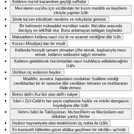
Kelâmın ma‘nâ kazanırken geçtiği safhalar
Mes’elenin vuzûhu için vicdândaki bir kısım merâtib ve beyitlerin
zikriyle yapılan îzâh
Şiirde ba‘zen kâinâttaki nevâmis ve mikyâslar görünür.
Bir kelimenin müteaddid ma‘nâları vardır. Ma‘nâlar arasında
becâyiş ve telkîhât olur. Bunu anlamayan belâgatı kaybeder.
Maksadların kelâma nasıl vüs‘at ve azamet verdiğine dâir îzâh
Kıssa-i Mûsâ(as) dan bir misâl
Kelâmda hissiyât tamam olmadan çifte atmak, başkasıyla mezc
etmek, kelâmın selâsetini tağyîr etmektir.
Kelâmın gelebilecek hücûmlardan nasıl muhâfaza edilebileceğinin
îzâhı
Üslûbun üç esâsının beyânı:
Müellifin, evvelce Japonların sordukları Suâllere verdiği
cevâblardan bir iki tanesine dâir cevâbları tekraren ve muhtasaran
ifâde etmesi.
Birinci delîl-i Kur’ânî olan delîl-i inâyet
Sâni‘-i Zü’l-Celâl’in her şeyin cephesine hudûs ve imkân damgasını
koyduğuna dâir îzâh
Vehm-i bâtıl ile Tabîiyyûnun, Mu‘tezilîlerin ve Mecûsîlerin esir
oldukları yanlış fikirler
İnsânın hayvaniyete olan terakkîsinin üç nokta ile îzâhı
En kasâvetli hâllerden güzel ahlâka geçilmesi bir inkılâb-ı azîmdir.