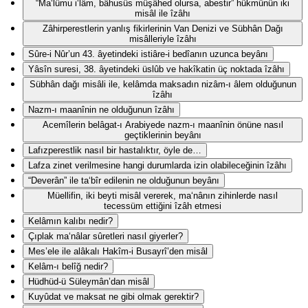
“Ma‘lûmu i‘lâm, bâhusûs müşâhed olursa, abestir” hükmünün iki
misâl ile îzâhı
Zâhirperestlerin yanlış fikirlerinin Van Denizi ve Sübhân Dağı
misâlleriyle îzâhı
Sûre-i Nûr’un 43. âyetindeki istiâre-i bedîanın uzunca beyânı
Yâsîn suresi, 38. âyetindeki üslûb ve hakîkatin üç noktada îzâhı
Sübhân dağı misâli ile, kelâmda maksadın nizâm-ı âlem olduğunun
îzâhı
Nazm-ı maanînin ne olduğunun îzâhı
Acemîlerin belâgat-ı Arabiyede nazm-ı maanînin önüne nasıl
geçtiklerinin beyânı
Lafızperestlik nasıl bir hastalıktır, öyle de…
Lafza zinet verilmesine hangi durumlarda izin olabileceğinin îzâhı
“Deverân” ile ta‘bîr edilenin ne olduğunun beyânı
Müellifin, iki beyti misâl vererek, ma‘nânın zihinlerde nasıl
tecessüm ettiğini îzâh etmesi
Kelâmın kalıbı nedir?
Çıplak ma‘nâlar sûretleri nasıl giyerler?
Mes’ele ile alâkalı Hakîm-i Busayrî’den misâl
Kelâm-ı belîğ nedir?
Hüdhüd-ü Süleymân’dan misâl
Kuyûdat ve maksat ne gibi olmak gerektir?