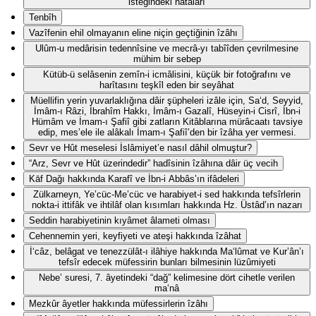
isteğindeki hatâları
Tenbîh
Vazîfenin ehil olmayanın eline niçin geçtiğinin îzâhı
Ulûm-u medârisin tedennîsine ve mecrâ-yı tabîîden çevrilmesine
mühim bir sebep
Kütüb-ü selâsenin zemîn-i icmâlisini, küçük bir fotoğrafını ve
harîtasını teşkîl eden bir seyâhat
Müellifin yerin yuvarlaklığına dâir şüpheleri izâle için, Sa‘d, Seyyid,
İmâm-ı Râzi, İbrahîm Hakkı, İmâm-ı Gazalî, Hüseyin-i Cisrî, İbn-i
Hümâm ve İmam-ı Şafiî gibi zatların Kitâblarına mürâcaatı tavsiye
edip, mes’ele ile alâkalı İmam-ı Şafiî’den bir îzâha yer vermesi.
Sevr ve Hût meselesi İslâmiyet’e nasıl dâhil olmuştur?
“Arz, Sevr ve Hût üzerindedir” hadîsinin îzâhına dâir üç vecih
Kāf Dağı hakkında Karafî ve İbn-i Abbâs’ın ifâdeleri
Zülkarneyn, Ye’cüc-Me’cüc ve harabiyet-i sed hakkında tefsîrlerin
nokta-i ittifâk ve ihtilâf olan kısımları hakkında Hz. Üstâd’ın nazarı
Seddin harabiyetinin kıyâmet âlameti olması
Cehennemin yeri, keyfiyeti ve ateşi hakkında îzâhat
İ‘câz, belâgat ve tenezzülât-ı ilâhiye hakkında Ma‘lûmat ve Kur’ân’ı
tefsîr edecek müfessirin bunları bilmesinin lüzûmiyeti
Nebe’ suresi, 7. âyetindeki “dağ” kelimesine dört cihetle verilen
ma‘nâ
Mezkûr âyetler hakkında müfessirlerin îzâhı