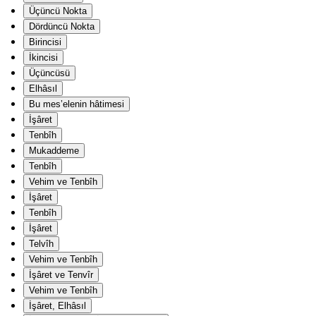
Üçüncü Nokta
Dördüncü Nokta
Birincisi
İkincisi
Üçüncüsü
Elhâsıl
Bu mes’elenin hâtimesi
İşâret
Tenbîh
Mukaddeme
Tenbîh
Vehim ve Tenbîh
İşâret
Tenbîh
İşâret
Telvîh
Vehim ve Tenbîh
İşâret ve Tenvîr
Vehim ve Tenbîh
İşâret, Elhâsıl