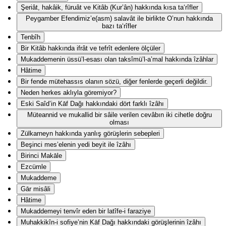
Şeriât, hakâik, füruât ve Kitâb (Kur’ân) hakkında kısa ta‘rîfler
Peygamber Efendimiz’e(asm) salavât ile birlikte O’nun hakkında
bazı ta‘rîfler
Tenbîh
Bir Kitâb hakkında ifrât ve tefrît edenlere ölçüler
Mukaddemenin üssü’l-esası olan taksîmü’l-a’mal hakkında îzâhlar
Hâtime
Bir fende mütehassıs olanın sözü, diğer fenlerde geçerli değildir.
Neden herkes aklıyla göremiyor?
Eski Saîd’in Kāf Dağı hakkındaki dört farklı îzâhı
Müteannid ve mukallid bir sâile verilen cevâbın iki cihetle doğru
olması
Zülkarneyn hakkında yanlış görüşlerin sebepleri
Beşinci mes’elenin yedi beyit ile îzâhı
Birinci Makāle
Ezcümle
Mukaddeme
Gār misâli
Hâtime
Mukaddemeyi tenvîr eden bir latîfe-i faraziye
Muhakkikîn-i sofiye’nin Kāf Dağı hakkındaki görüşlerinin îzâhı