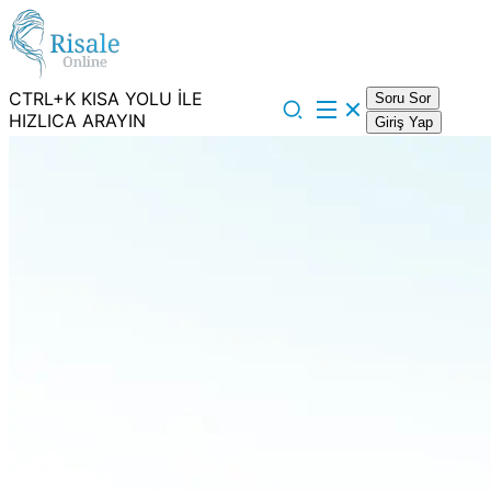
CTRL+K KISA YOLU İLE
Soru Sor
HIZLICA ARAYIN
Giriş Yap