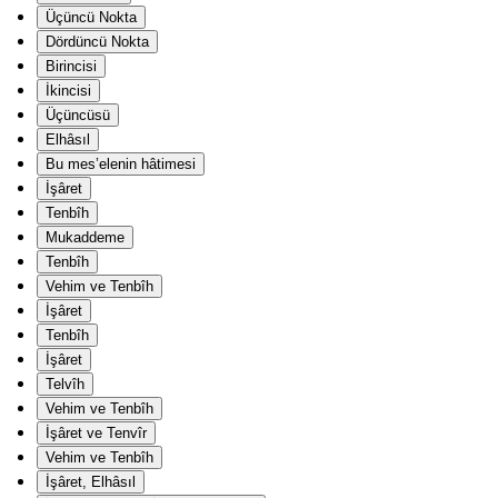
Üçüncü Nokta
Dördüncü Nokta
Birincisi
İkincisi
Üçüncüsü
Elhâsıl
Bu mes’elenin hâtimesi
İşâret
Tenbîh
Mukaddeme
Tenbîh
Vehim ve Tenbîh
İşâret
Tenbîh
İşâret
Telvîh
Vehim ve Tenbîh
İşâret ve Tenvîr
Vehim ve Tenbîh
İşâret, Elhâsıl