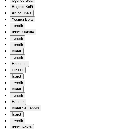
Üçüncü Belâ
Beşinci Belâ
Altıncı Belâ
Yedinci Belâ
Tenbîh
İkinci Makāle
Tenbîh
Tenbîh
İşâret
Tenbîh
Ezcümle
Elhâsıl
İşâret
Tenbîh
İşâret
Tenbîh
Hâtime
İşâret ve Tenbîh
İşâret
Tenbîh
İkinci Nokta