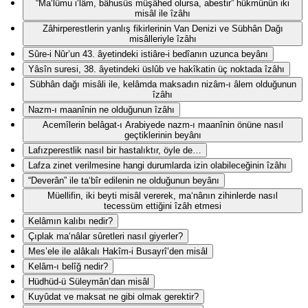
“Ma‘lûmu i‘lâm, bâhusûs müşâhed olursa, abestir” hükmünün iki
misâl ile îzâhı
Zâhirperestlerin yanlış fikirlerinin Van Denizi ve Sübhân Dağı
misâlleriyle îzâhı
Sûre-i Nûr’un 43. âyetindeki istiâre-i bedîanın uzunca beyânı
Yâsîn suresi, 38. âyetindeki üslûb ve hakîkatin üç noktada îzâhı
Sübhân dağı misâli ile, kelâmda maksadın nizâm-ı âlem olduğunun
îzâhı
Nazm-ı maanînin ne olduğunun îzâhı
Acemîlerin belâgat-ı Arabiyede nazm-ı maanînin önüne nasıl
geçtiklerinin beyânı
Lafızperestlik nasıl bir hastalıktır, öyle de…
Lafza zinet verilmesine hangi durumlarda izin olabileceğinin îzâhı
“Deverân” ile ta‘bîr edilenin ne olduğunun beyânı
Müellifin, iki beyti misâl vererek, ma‘nânın zihinlerde nasıl
tecessüm ettiğini îzâh etmesi
Kelâmın kalıbı nedir?
Çıplak ma‘nâlar sûretleri nasıl giyerler?
Mes’ele ile alâkalı Hakîm-i Busayrî’den misâl
Kelâm-ı belîğ nedir?
Hüdhüd-ü Süleymân’dan misâl
Kuyûdat ve maksat ne gibi olmak gerektir?