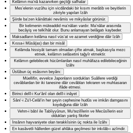
Kelâmın ma‘nâ kazanırken geçtiği safhalar
Mes’elenin vuzûhu için vicdândaki bir kısım merâtib ve beyitlerin
zikriyle yapılan îzâh
Şiirde ba‘zen kâinâttaki nevâmis ve mikyâslar görünür.
Bir kelimenin müteaddid ma‘nâları vardır. Ma‘nâlar arasında
becâyiş ve telkîhât olur. Bunu anlamayan belâgatı kaybeder.
Maksadların kelâma nasıl vüs‘at ve azamet verdiğine dâir îzâh
Kıssa-i Mûsâ(as) dan bir misâl
Kelâmda hissiyât tamam olmadan çifte atmak, başkasıyla mezc
etmek, kelâmın selâsetini tağyîr etmektir.
Kelâmın gelebilecek hücûmlardan nasıl muhâfaza edilebileceğinin
îzâhı
Üslûbun üç esâsının beyânı:
Müellifin, evvelce Japonların sordukları Suâllere verdiği
cevâblardan bir iki tanesine dâir cevâbları tekraren ve muhtasaran
ifâde etmesi.
Birinci delîl-i Kur’ânî olan delîl-i inâyet
Sâni‘-i Zü’l-Celâl’in her şeyin cephesine hudûs ve imkân damgasını
koyduğuna dâir îzâh
Vehm-i bâtıl ile Tabîiyyûnun, Mu‘tezilîlerin ve Mecûsîlerin esir
oldukları yanlış fikirler
İnsânın hayvaniyete olan terakkîsinin üç nokta ile îzâhı
En kasâvetli hâllerden güzel ahlâka geçilmesi bir inkılâb-ı azîmdir.