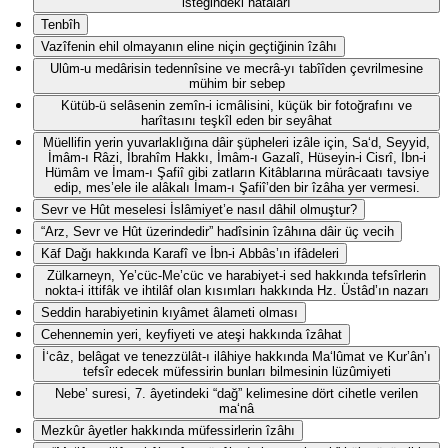
isteğindeki hatâları
Tenbîh
Vazîfenin ehil olmayanın eline niçin geçtiğinin îzâhı
Ulûm-u medârisin tedennîsine ve mecrâ-yı tabîîden çevrilmesine
mühim bir sebep
Kütüb-ü selâsenin zemîn-i icmâlisini, küçük bir fotoğrafını ve
harîtasını teşkîl eden bir seyâhat
Müellifin yerin yuvarlaklığına dâir şüpheleri izâle için, Sa‘d, Seyyid,
İmâm-ı Râzi, İbrahîm Hakkı, İmâm-ı Gazalî, Hüseyin-i Cisrî, İbn-i
Hümâm ve İmam-ı Şafiî gibi zatların Kitâblarına mürâcaatı tavsiye
edip, mes’ele ile alâkalı İmam-ı Şafiî’den bir îzâha yer vermesi.
Sevr ve Hût meselesi İslâmiyet’e nasıl dâhil olmuştur?
“Arz, Sevr ve Hût üzerindedir” hadîsinin îzâhına dâir üç vecih
Kāf Dağı hakkında Karafî ve İbn-i Abbâs’ın ifâdeleri
Zülkarneyn, Ye’cüc-Me’cüc ve harabiyet-i sed hakkında tefsîrlerin
nokta-i ittifâk ve ihtilâf olan kısımları hakkında Hz. Üstâd’ın nazarı
Seddin harabiyetinin kıyâmet âlameti olması
Cehennemin yeri, keyfiyeti ve ateşi hakkında îzâhat
İ‘câz, belâgat ve tenezzülât-ı ilâhiye hakkında Ma‘lûmat ve Kur’ân’ı
tefsîr edecek müfessirin bunları bilmesinin lüzûmiyeti
Nebe’ suresi, 7. âyetindeki “dağ” kelimesine dört cihetle verilen
ma‘nâ
Mezkûr âyetler hakkında müfessirlerin îzâhı