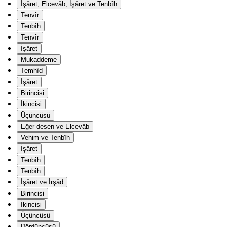
İşâret, Elcevâb, İşâret ve Tenbîh
Tenvîr
Tenbîh
Tenvîr
İşâret
Mukaddeme
Temhîd
İşâret
Birincisi
İkincisi
Üçüncüsü
Eğer desen ve Elcevâb
Vehim ve Tenbîh
İşâret
Tenbîh
Tenbîh
İşâret ve İrşâd
Birincisi
İkincisi
Üçüncüsü
Dördüncüsü