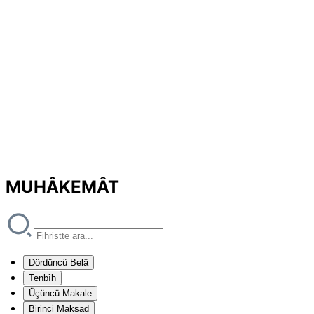
MUHÂKEMÂT
Dördüncü Belâ
Tenbîh
Üçüncü Makale
Birinci Maksad