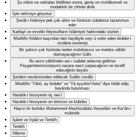
Şu nükte ve noktaları bildikten sonra, geniş ve muhâkemeli ve
müdakkik bir zihinle dinle
İşte netîceye giriyoruz
Şeriât-i İslâmiye pek çok ulûm ve fünûnun zübdesini tazammun
eder
Karllayl ve evvelki felyesofların İslâmiyet hakkındaki sözleri
Müellifin Kitâbın başından beri hayâliyle seyr ü sefer eden birâder-i
vicdâna seslenişi
Bir şahsın çok fünûnda neden mütehassıs ve meleke sâhibi
olamayacağının îzâhı
Bu asrın sâhilinden asr-ı saâdet adasına gidilirse
Peygamberimizin(asm) nazara nasıl çarpacağının ve tecellî
edeceğinin beyânı
Şeriâtın nevâmisinden edilecek Suâlin cevâbı
Müellifin “Yâhû, ey birâder” ve “Yâ eyyühe’l-hoto” diye hitâb edip,
beyânda bulunması
Havârik-i hissiyenin üç nev‘i
Havârik-i hissiyenin en birincisi ve kübrâsı
Haşrın iki burhânı Muhammed Aleyhissâlatü Vesselâm ve Kur’ân-ı
mübindir.
İşâret ve İrşâd ve Tenbîh
Tenbîh
Hâtime