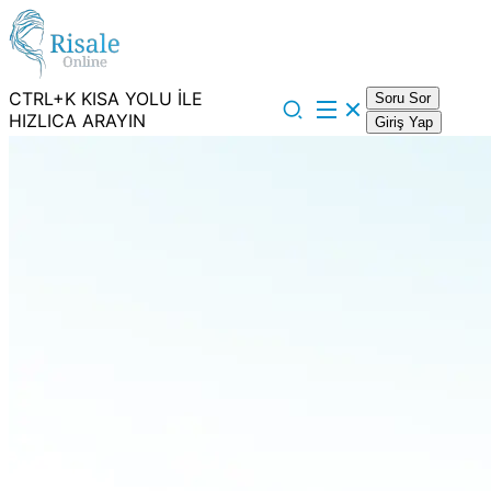
CTRL+K KISA YOLU İLE
Soru Sor
HIZLICA ARAYIN
Giriş Yap