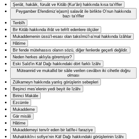
Şeriât, hakâik, füruât ve Kitâb (Kur’ân) hakkında kısa ta‘rîfler
Peygamber Efendimiz’e(asm) salavât ile birlikte O’nun hakkında
bazı ta‘rîfler
Tenbîh
Bir Kitâb hakkında ifrât ve tefrît edenlere ölçüler
Mukaddemenin üssü’l-esası olan taksîmü’l-a’mal hakkında îzâhlar
Hâtime
Bir fende mütehassıs olanın sözü, diğer fenlerde geçerli değildir.
Neden herkes aklıyla göremiyor?
Eski Saîd’in Kāf Dağı hakkındaki dört farklı îzâhı
Müteannid ve mukallid bir sâile verilen cevâbın iki cihetle doğru
olması
Zülkarneyn hakkında yanlış görüşlerin sebepleri
Beşinci mes’elenin yedi beyit ile îzâhı
Birinci Makāle
Ezcümle
Mukaddeme
Gār misâli
Hâtime
Mukaddemeyi tenvîr eden bir latîfe-i faraziye
Muhakkikîn-i sofiye’nin Kāf Dağı hakkındaki görüşlerinin îzâhı