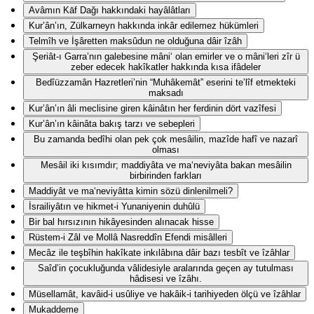
Avâmın Kāf Dağı hakkındaki hayâlâtları
Kur’ân’ın, Zülkarneyn hakkında inkâr edilemez hükümleri
Telmîh ve İşâretten maksûdun ne olduğuna dâir îzâh
Şeriât-ı Garra’nın galebesine mâni‘ olan emirler ve o mâni‘leri zîr ü
zeber edecek hakîkatler hakkında kısa ifâdeler
Bedîüzzamân Hazretleri’nin “Muhâkemât” eserini te’lîf etmekteki
maksadı
Kur’ân’ın âli meclisine giren kâinâtın her ferdinin dört vazîfesi
Kur’ân’ın kâinâta bakış tarzı ve sebepleri
Bu zamanda bedîhi olan pek çok mesâilin, mazîde hafî ve nazarî
olması
Mesâil iki kısımdır; maddiyâta ve ma‘neviyâta bakan mesâilin
birbirinden farkları
Maddiyât ve ma‘neviyâtta kimin sözü dinlenilmeli?
İsrailiyâtın ve hikmet-i Yunaniyenin duhûlü
Bir bal hırsızının hikâyesinden alınacak hisse
Rüstem-i Zâl ve Mollâ Nasreddîn Efendi misâlleri
Mecâz ile teşbîhin hakîkate inkılâbına dâir bazı tesbît ve îzâhlar
Saîd’in çocukluğunda vâlidesiyle aralarında geçen ay tutulması
hâdisesi ve îzâhı.
Müsellamât, kavâid-i usûliye ve hakâik-i tarihiyeden ölçü ve îzâhlar
Mukaddeme