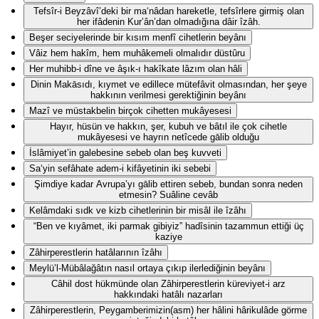
Tefsîr-i Beyzâvî’deki bir ma‘nâdan hareketle, tefsîrlere girmiş olan
her ifâdenin Kur’ân’dan olmadığına dâir îzâh.
Beşer seciyelerinde bir kısım menfî cihetlerin beyânı
Vâiz hem hakîm, hem muhâkemeli olmalıdır düstûru
Her muhibb-i dîne ve âşık-ı hakîkate lâzım olan hâli
Dinin Makāsıdı, kıymet ve edillece mütefâvit olmasından, her şeye
hakkının verilmesi gerektiğinin beyânı
Mazî ve müstakbelin birçok cihetten mukâyesesi
Hayır, hüsün ve hakkın, şer, kubuh ve bâtıl ile çok cihetle
mukâyesesi ve hayrın netîcede gālib olduğu
İslâmiyet’in galebesine sebeb olan beş kuvveti
Sa‘yin sefâhate adem-i kifâyetinin iki sebebi
Şimdiye kadar Avrupa’yı gālib ettiren sebeb, bundan sonra neden
etmesin? Suâline cevâb
Kelâmdaki sıdk ve kizb cihetlerinin bir misâl ile îzâhı
“Ben ve kıyâmet, iki parmak gibiyiz” hadîsinin tazammun ettiği üç
kaziye
Zâhirperestlerin hatâlarının îzâhı
Meylü’l-Mübâlağâtın nasıl ortaya çıkıp ilerlediğinin beyânı
Câhil dost hükmünde olan Zâhirperestlerin küreviyet-i arz
hakkındaki hatâlı nazarları
Zâhirperestlerin, Peygamberimizin(asm) her hâlini hârikulâde görme