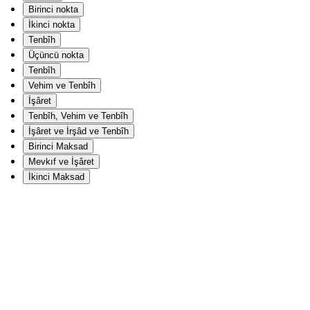
Birinci nokta
İkinci nokta
Tenbîh
Üçüncü nokta
Tenbîh
Vehim ve Tenbîh
İşâret
Tenbîh, Vehim ve Tenbîh
İşâret ve İrşâd ve Tenbîh
Birinci Maksad
Mevkıf ve İşâret
İkinci Maksad