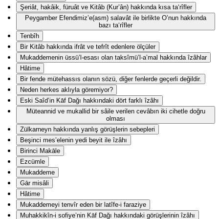
Şeriât, hakâik, füruât ve Kitâb (Kur’ân) hakkında kısa ta‘rîfler
Peygamber Efendimiz’e(asm) salavât ile birlikte O’nun hakkında
bazı ta‘rîfler
Tenbîh
Bir Kitâb hakkında ifrât ve tefrît edenlere ölçüler
Mukaddemenin üssü’l-esası olan taksîmü’l-a’mal hakkında îzâhlar
Hâtime
Bir fende mütehassıs olanın sözü, diğer fenlerde geçerli değildir.
Neden herkes aklıyla göremiyor?
Eski Saîd’in Kāf Dağı hakkındaki dört farklı îzâhı
Müteannid ve mukallid bir sâile verilen cevâbın iki cihetle doğru
olması
Zülkarneyn hakkında yanlış görüşlerin sebepleri
Beşinci mes’elenin yedi beyit ile îzâhı
Birinci Makāle
Ezcümle
Mukaddeme
Gār misâli
Hâtime
Mukaddemeyi tenvîr eden bir latîfe-i faraziye
Muhakkikîn-i sofiye’nin Kāf Dağı hakkındaki görüşlerinin îzâhı