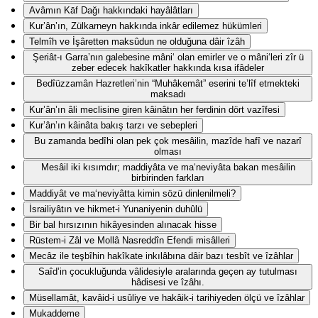
Avâmın Kāf Dağı hakkındaki hayâlâtları
Kur’ân’ın, Zülkarneyn hakkında inkâr edilemez hükümleri
Telmîh ve İşâretten maksûdun ne olduğuna dâir îzâh
Şeriât-ı Garra’nın galebesine mâni‘ olan emirler ve o mâni‘leri zîr ü
zeber edecek hakîkatler hakkında kısa ifâdeler
Bedîüzzamân Hazretleri’nin “Muhâkemât” eserini te’lîf etmekteki
maksadı
Kur’ân’ın âli meclisine giren kâinâtın her ferdinin dört vazîfesi
Kur’ân’ın kâinâta bakış tarzı ve sebepleri
Bu zamanda bedîhi olan pek çok mesâilin, mazîde hafî ve nazarî
olması
Mesâil iki kısımdır; maddiyâta ve ma‘neviyâta bakan mesâilin
birbirinden farkları
Maddiyât ve ma‘neviyâtta kimin sözü dinlenilmeli?
İsrailiyâtın ve hikmet-i Yunaniyenin duhûlü
Bir bal hırsızının hikâyesinden alınacak hisse
Rüstem-i Zâl ve Mollâ Nasreddîn Efendi misâlleri
Mecâz ile teşbîhin hakîkate inkılâbına dâir bazı tesbît ve îzâhlar
Saîd’in çocukluğunda vâlidesiyle aralarında geçen ay tutulması
hâdisesi ve îzâhı.
Müsellamât, kavâid-i usûliye ve hakâik-i tarihiyeden ölçü ve îzâhlar
Mukaddeme