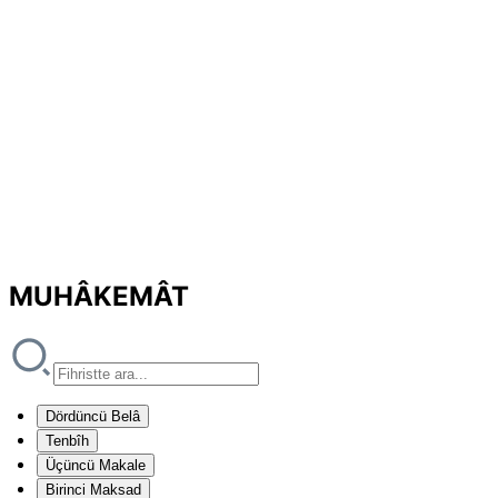
MUHÂKEMÂT
Dördüncü Belâ
Tenbîh
Üçüncü Makale
Birinci Maksad