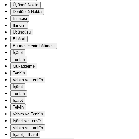
Üçüncü Nokta
Dördüncü Nokta
Birincisi
İkincisi
Üçüncüsü
Elhâsıl
Bu mes’elenin hâtimesi
İşâret
Tenbîh
Mukaddeme
Tenbîh
Vehim ve Tenbîh
İşâret
Tenbîh
İşâret
Telvîh
Vehim ve Tenbîh
İşâret ve Tenvîr
Vehim ve Tenbîh
İşâret, Elhâsıl