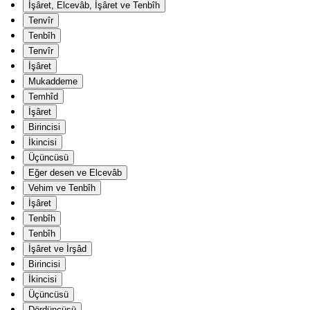
İşâret, Elcevâb, İşâret ve Tenbîh
Tenvîr
Tenbîh
Tenvîr
İşâret
Mukaddeme
Temhîd
İşâret
Birincisi
İkincisi
Üçüncüsü
Eğer desen ve Elcevâb
Vehim ve Tenbîh
İşâret
Tenbîh
Tenbîh
İşâret ve İrşâd
Birincisi
İkincisi
Üçüncüsü
Dördüncüsü