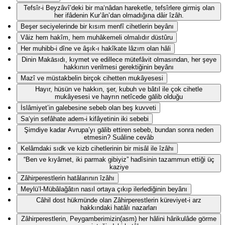
Tefsîr-i Beyzâvî’deki bir ma‘nâdan hareketle, tefsîrlere girmiş olan
her ifâdenin Kur’ân’dan olmadığına dâir îzâh.
Beşer seciyelerinde bir kısım menfî cihetlerin beyânı
Vâiz hem hakîm, hem muhâkemeli olmalıdır düstûru
Her muhibb-i dîne ve âşık-ı hakîkate lâzım olan hâli
Dinin Makāsıdı, kıymet ve edillece mütefâvit olmasından, her şeye
hakkının verilmesi gerektiğinin beyânı
Mazî ve müstakbelin birçok cihetten mukâyesesi
Hayır, hüsün ve hakkın, şer, kubuh ve bâtıl ile çok cihetle
mukâyesesi ve hayrın netîcede gālib olduğu
İslâmiyet’in galebesine sebeb olan beş kuvveti
Sa‘yin sefâhate adem-i kifâyetinin iki sebebi
Şimdiye kadar Avrupa’yı gālib ettiren sebeb, bundan sonra neden
etmesin? Suâline cevâb
Kelâmdaki sıdk ve kizb cihetlerinin bir misâl ile îzâhı
“Ben ve kıyâmet, iki parmak gibiyiz” hadîsinin tazammun ettiği üç
kaziye
Zâhirperestlerin hatâlarının îzâhı
Meylü’l-Mübâlağâtın nasıl ortaya çıkıp ilerlediğinin beyânı
Câhil dost hükmünde olan Zâhirperestlerin küreviyet-i arz
hakkındaki hatâlı nazarları
Zâhirperestlerin, Peygamberimizin(asm) her hâlini hârikulâde görme