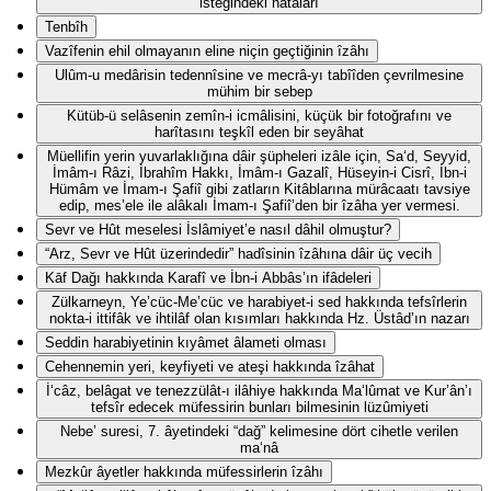
isteğindeki hatâları
Tenbîh
Vazîfenin ehil olmayanın eline niçin geçtiğinin îzâhı
Ulûm-u medârisin tedennîsine ve mecrâ-yı tabîîden çevrilmesine
mühim bir sebep
Kütüb-ü selâsenin zemîn-i icmâlisini, küçük bir fotoğrafını ve
harîtasını teşkîl eden bir seyâhat
Müellifin yerin yuvarlaklığına dâir şüpheleri izâle için, Sa‘d, Seyyid,
İmâm-ı Râzi, İbrahîm Hakkı, İmâm-ı Gazalî, Hüseyin-i Cisrî, İbn-i
Hümâm ve İmam-ı Şafiî gibi zatların Kitâblarına mürâcaatı tavsiye
edip, mes’ele ile alâkalı İmam-ı Şafiî’den bir îzâha yer vermesi.
Sevr ve Hût meselesi İslâmiyet’e nasıl dâhil olmuştur?
“Arz, Sevr ve Hût üzerindedir” hadîsinin îzâhına dâir üç vecih
Kāf Dağı hakkında Karafî ve İbn-i Abbâs’ın ifâdeleri
Zülkarneyn, Ye’cüc-Me’cüc ve harabiyet-i sed hakkında tefsîrlerin
nokta-i ittifâk ve ihtilâf olan kısımları hakkında Hz. Üstâd’ın nazarı
Seddin harabiyetinin kıyâmet âlameti olması
Cehennemin yeri, keyfiyeti ve ateşi hakkında îzâhat
İ‘câz, belâgat ve tenezzülât-ı ilâhiye hakkında Ma‘lûmat ve Kur’ân’ı
tefsîr edecek müfessirin bunları bilmesinin lüzûmiyeti
Nebe’ suresi, 7. âyetindeki “dağ” kelimesine dört cihetle verilen
ma‘nâ
Mezkûr âyetler hakkında müfessirlerin îzâhı