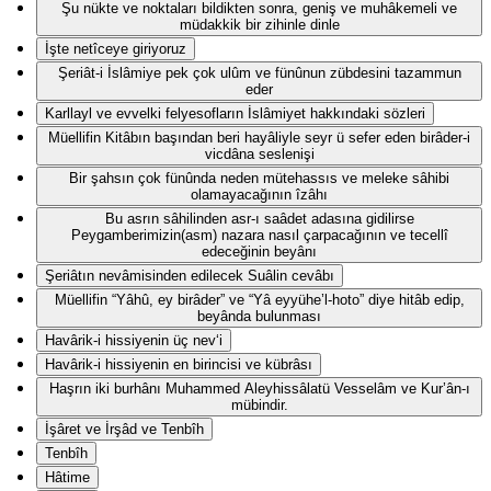
Şu nükte ve noktaları bildikten sonra, geniş ve muhâkemeli ve
müdakkik bir zihinle dinle
İşte netîceye giriyoruz
Şeriât-i İslâmiye pek çok ulûm ve fünûnun zübdesini tazammun
eder
Karllayl ve evvelki felyesofların İslâmiyet hakkındaki sözleri
Müellifin Kitâbın başından beri hayâliyle seyr ü sefer eden birâder-i
vicdâna seslenişi
Bir şahsın çok fünûnda neden mütehassıs ve meleke sâhibi
olamayacağının îzâhı
Bu asrın sâhilinden asr-ı saâdet adasına gidilirse
Peygamberimizin(asm) nazara nasıl çarpacağının ve tecellî
edeceğinin beyânı
Şeriâtın nevâmisinden edilecek Suâlin cevâbı
Müellifin “Yâhû, ey birâder” ve “Yâ eyyühe’l-hoto” diye hitâb edip,
beyânda bulunması
Havârik-i hissiyenin üç nev‘i
Havârik-i hissiyenin en birincisi ve kübrâsı
Haşrın iki burhânı Muhammed Aleyhissâlatü Vesselâm ve Kur’ân-ı
mübindir.
İşâret ve İrşâd ve Tenbîh
Tenbîh
Hâtime