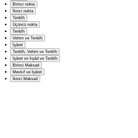
Birinci nokta
İkinci nokta
Tenbîh
Üçüncü nokta
Tenbîh
Vehim ve Tenbîh
İşâret
Tenbîh, Vehim ve Tenbîh
İşâret ve İrşâd ve Tenbîh
Birinci Maksad
Mevkıf ve İşâret
İkinci Maksad