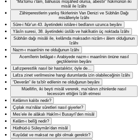
“Ma‘lûmu i‘lâm, bâhusûs müşâhed olursa, abestir” hükmünün iki
misâl ile îzâhı
Zâhirperestlerin yanlış fikirlerinin Van Denizi ve Sübhân Dağı
misâlleriyle îzâhı
Sûre-i Nûr’un 43. âyetindeki istiâre-i bedîanın uzunca beyânı
Yâsîn suresi, 38. âyetindeki üslûb ve hakîkatin üç noktada îzâhı
Sübhân dağı misâli ile, kelâmda maksadın nizâm-ı âlem olduğunun
îzâhı
Nazm-ı maanînin ne olduğunun îzâhı
Acemîlerin belâgat-ı Arabiyede nazm-ı maanînin önüne nasıl
geçtiklerinin beyânı
Lafızperestlik nasıl bir hastalıktır, öyle de…
Lafza zinet verilmesine hangi durumlarda izin olabileceğinin îzâhı
“Deverân” ile ta‘bîr edilenin ne olduğunun beyânı
Müellifin, iki beyti misâl vererek, ma‘nânın zihinlerde nasıl
tecessüm ettiğini îzâh etmesi
Kelâmın kalıbı nedir?
Çıplak ma‘nâlar sûretleri nasıl giyerler?
Mes’ele ile alâkalı Hakîm-i Busayrî’den misâl
Kelâm-ı belîğ nedir?
Hüdhüd-ü Süleymân’dan misâl
Kuyûdat ve maksat ne gibi olmak gerektir?