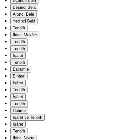
Üçüncü Belâ
Beşinci Belâ
Altıncı Belâ
Yedinci Belâ
Tenbîh
İkinci Makāle
Tenbîh
Tenbîh
İşâret
Tenbîh
Ezcümle
Elhâsıl
İşâret
Tenbîh
İşâret
Tenbîh
Hâtime
İşâret ve Tenbîh
İşâret
Tenbîh
İkinci Nokta