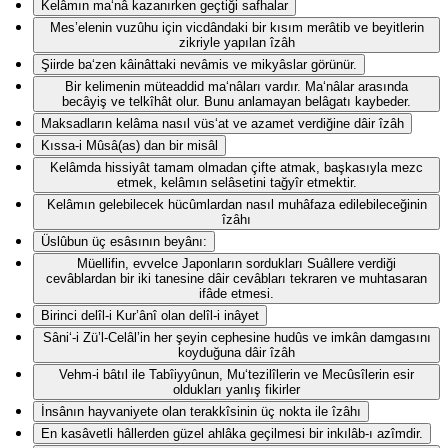
Kelâmın ma‘nâ kazanırken geçtiği safhalar
Mes’elenin vuzûhu için vicdândaki bir kısım merâtib ve beyitlerin
zikriyle yapılan îzâh
Şiirde ba‘zen kâinâttaki nevâmis ve mikyâslar görünür.
Bir kelimenin müteaddid ma‘nâları vardır. Ma‘nâlar arasında
becâyiş ve telkîhât olur. Bunu anlamayan belâgatı kaybeder.
Maksadların kelâma nasıl vüs‘at ve azamet verdiğine dâir îzâh
Kıssa-i Mûsâ(as) dan bir misâl
Kelâmda hissiyât tamam olmadan çifte atmak, başkasıyla mezc
etmek, kelâmın selâsetini tağyîr etmektir.
Kelâmın gelebilecek hücûmlardan nasıl muhâfaza edilebileceğinin
îzâhı
Üslûbun üç esâsının beyânı:
Müellifin, evvelce Japonların sordukları Suâllere verdiği
cevâblardan bir iki tanesine dâir cevâbları tekraren ve muhtasaran
ifâde etmesi.
Birinci delîl-i Kur’ânî olan delîl-i inâyet
Sâni‘-i Zü’l-Celâl’in her şeyin cephesine hudûs ve imkân damgasını
koyduğuna dâir îzâh
Vehm-i bâtıl ile Tabîiyyûnun, Mu‘tezilîlerin ve Mecûsîlerin esir
oldukları yanlış fikirler
İnsânın hayvaniyete olan terakkîsinin üç nokta ile îzâhı
En kasâvetli hâllerden güzel ahlâka geçilmesi bir inkılâb-ı azîmdir.