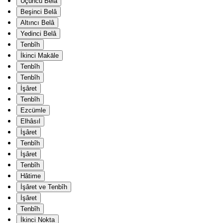
Üçüncü Belâ
Beşinci Belâ
Altıncı Belâ
Yedinci Belâ
Tenbîh
İkinci Makāle
Tenbîh
Tenbîh
İşâret
Tenbîh
Ezcümle
Elhâsıl
İşâret
Tenbîh
İşâret
Tenbîh
Hâtime
İşâret ve Tenbîh
İşâret
Tenbîh
İkinci Nokta