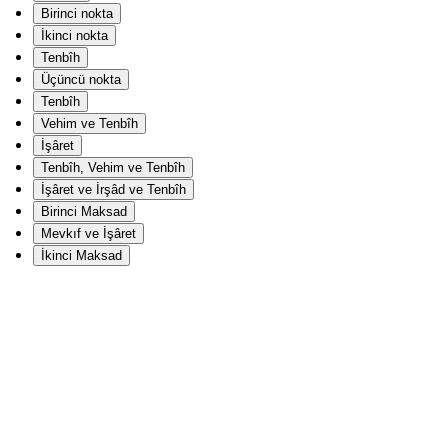
Birinci nokta
İkinci nokta
Tenbîh
Üçüncü nokta
Tenbîh
Vehim ve Tenbîh
İşâret
Tenbîh, Vehim ve Tenbîh
İşâret ve İrşâd ve Tenbîh
Birinci Maksad
Mevkıf ve İşâret
İkinci Maksad