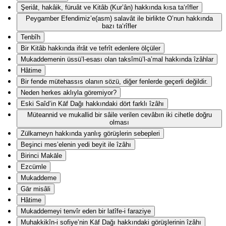
Şeriât, hakâik, füruât ve Kitâb (Kur’ân) hakkında kısa ta‘rîfler
Peygamber Efendimiz’e(asm) salavât ile birlikte O’nun hakkında
bazı ta‘rîfler
Tenbîh
Bir Kitâb hakkında ifrât ve tefrît edenlere ölçüler
Mukaddemenin üssü’l-esası olan taksîmü’l-a’mal hakkında îzâhlar
Hâtime
Bir fende mütehassıs olanın sözü, diğer fenlerde geçerli değildir.
Neden herkes aklıyla göremiyor?
Eski Saîd’in Kāf Dağı hakkındaki dört farklı îzâhı
Müteannid ve mukallid bir sâile verilen cevâbın iki cihetle doğru
olması
Zülkarneyn hakkında yanlış görüşlerin sebepleri
Beşinci mes’elenin yedi beyit ile îzâhı
Birinci Makāle
Ezcümle
Mukaddeme
Gār misâli
Hâtime
Mukaddemeyi tenvîr eden bir latîfe-i faraziye
Muhakkikîn-i sofiye’nin Kāf Dağı hakkındaki görüşlerinin îzâhı