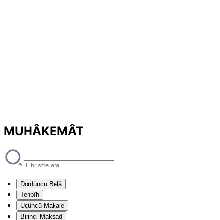
MUHÂKEMÂT
Dördüncü Belâ
Tenbîh
Üçüncü Makale
Birinci Maksad