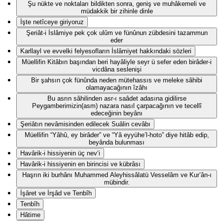
Şu nükte ve noktaları bildikten sonra, geniş ve muhâkemeli ve
müdakkik bir zihinle dinle
İşte netîceye giriyoruz
Şeriât-i İslâmiye pek çok ulûm ve fünûnun zübdesini tazammun
eder
Karllayl ve evvelki felyesofların İslâmiyet hakkındaki sözleri
Müellifin Kitâbın başından beri hayâliyle seyr ü sefer eden birâder-i
vicdâna seslenişi
Bir şahsın çok fünûnda neden mütehassıs ve meleke sâhibi
olamayacağının îzâhı
Bu asrın sâhilinden asr-ı saâdet adasına gidilirse
Peygamberimizin(asm) nazara nasıl çarpacağının ve tecellî
edeceğinin beyânı
Şeriâtın nevâmisinden edilecek Suâlin cevâbı
Müellifin “Yâhû, ey birâder” ve “Yâ eyyühe’l-hoto” diye hitâb edip,
beyânda bulunması
Havârik-i hissiyenin üç nev‘i
Havârik-i hissiyenin en birincisi ve kübrâsı
Haşrın iki burhânı Muhammed Aleyhissâlatü Vesselâm ve Kur’ân-ı
mübindir.
İşâret ve İrşâd ve Tenbîh
Tenbîh
Hâtime