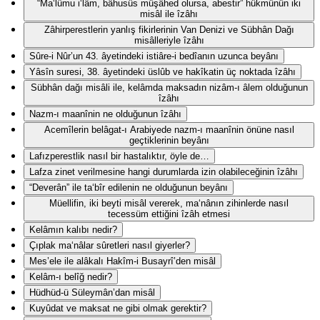
“Ma‘lûmu i‘lâm, bâhusûs müşâhed olursa, abestir” hükmünün iki
misâl ile îzâhı
Zâhirperestlerin yanlış fikirlerinin Van Denizi ve Sübhân Dağı
misâlleriyle îzâhı
Sûre-i Nûr’un 43. âyetindeki istiâre-i bedîanın uzunca beyânı
Yâsîn suresi, 38. âyetindeki üslûb ve hakîkatin üç noktada îzâhı
Sübhân dağı misâli ile, kelâmda maksadın nizâm-ı âlem olduğunun
îzâhı
Nazm-ı maanînin ne olduğunun îzâhı
Acemîlerin belâgat-ı Arabiyede nazm-ı maanînin önüne nasıl
geçtiklerinin beyânı
Lafızperestlik nasıl bir hastalıktır, öyle de…
Lafza zinet verilmesine hangi durumlarda izin olabileceğinin îzâhı
“Deverân” ile ta‘bîr edilenin ne olduğunun beyânı
Müellifin, iki beyti misâl vererek, ma‘nânın zihinlerde nasıl
tecessüm ettiğini îzâh etmesi
Kelâmın kalıbı nedir?
Çıplak ma‘nâlar sûretleri nasıl giyerler?
Mes’ele ile alâkalı Hakîm-i Busayrî’den misâl
Kelâm-ı belîğ nedir?
Hüdhüd-ü Süleymân’dan misâl
Kuyûdat ve maksat ne gibi olmak gerektir?