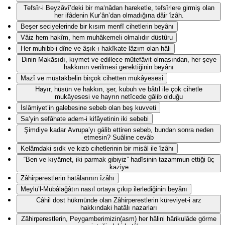
Tefsîr-i Beyzâvî’deki bir ma‘nâdan hareketle, tefsîrlere girmiş olan
her ifâdenin Kur’ân’dan olmadığına dâir îzâh.
Beşer seciyelerinde bir kısım menfî cihetlerin beyânı
Vâiz hem hakîm, hem muhâkemeli olmalıdır düstûru
Her muhibb-i dîne ve âşık-ı hakîkate lâzım olan hâli
Dinin Makāsıdı, kıymet ve edillece mütefâvit olmasından, her şeye
hakkının verilmesi gerektiğinin beyânı
Mazî ve müstakbelin birçok cihetten mukâyesesi
Hayır, hüsün ve hakkın, şer, kubuh ve bâtıl ile çok cihetle
mukâyesesi ve hayrın netîcede gālib olduğu
İslâmiyet’in galebesine sebeb olan beş kuvveti
Sa‘yin sefâhate adem-i kifâyetinin iki sebebi
Şimdiye kadar Avrupa’yı gālib ettiren sebeb, bundan sonra neden
etmesin? Suâline cevâb
Kelâmdaki sıdk ve kizb cihetlerinin bir misâl ile îzâhı
“Ben ve kıyâmet, iki parmak gibiyiz” hadîsinin tazammun ettiği üç
kaziye
Zâhirperestlerin hatâlarının îzâhı
Meylü’l-Mübâlağâtın nasıl ortaya çıkıp ilerlediğinin beyânı
Câhil dost hükmünde olan Zâhirperestlerin küreviyet-i arz
hakkındaki hatâlı nazarları
Zâhirperestlerin, Peygamberimizin(asm) her hâlini hârikulâde görme