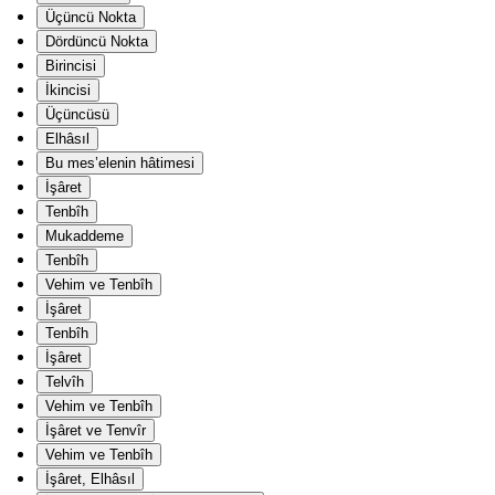
Üçüncü Nokta
Dördüncü Nokta
Birincisi
İkincisi
Üçüncüsü
Elhâsıl
Bu mes’elenin hâtimesi
İşâret
Tenbîh
Mukaddeme
Tenbîh
Vehim ve Tenbîh
İşâret
Tenbîh
İşâret
Telvîh
Vehim ve Tenbîh
İşâret ve Tenvîr
Vehim ve Tenbîh
İşâret, Elhâsıl