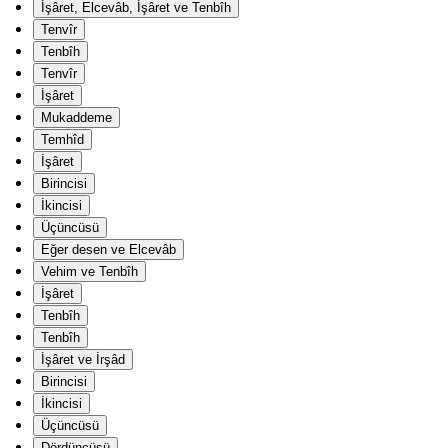
İşâret, Elcevâb, İşâret ve Tenbîh
Tenvîr
Tenbîh
Tenvîr
İşâret
Mukaddeme
Temhîd
İşâret
Birincisi
İkincisi
Üçüncüsü
Eğer desen ve Elcevâb
Vehim ve Tenbîh
İşâret
Tenbîh
Tenbîh
İşâret ve İrşâd
Birincisi
İkincisi
Üçüncüsü
Dördüncüsü