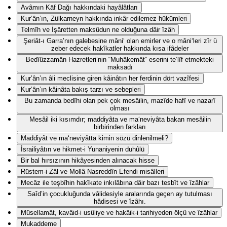
Avâmın Kāf Dağı hakkındaki hayâlâtları
Kur’ân’ın, Zülkarneyn hakkında inkâr edilemez hükümleri
Telmîh ve İşâretten maksûdun ne olduğuna dâir îzâh
Şeriât-ı Garra’nın galebesine mâni‘ olan emirler ve o mâni‘leri zîr ü
zeber edecek hakîkatler hakkında kısa ifâdeler
Bedîüzzamân Hazretleri’nin “Muhâkemât” eserini te’lîf etmekteki
maksadı
Kur’ân’ın âli meclisine giren kâinâtın her ferdinin dört vazîfesi
Kur’ân’ın kâinâta bakış tarzı ve sebepleri
Bu zamanda bedîhi olan pek çok mesâilin, mazîde hafî ve nazarî
olması
Mesâil iki kısımdır; maddiyâta ve ma‘neviyâta bakan mesâilin
birbirinden farkları
Maddiyât ve ma‘neviyâtta kimin sözü dinlenilmeli?
İsrailiyâtın ve hikmet-i Yunaniyenin duhûlü
Bir bal hırsızının hikâyesinden alınacak hisse
Rüstem-i Zâl ve Mollâ Nasreddîn Efendi misâlleri
Mecâz ile teşbîhin hakîkate inkılâbına dâir bazı tesbît ve îzâhlar
Saîd’in çocukluğunda vâlidesiyle aralarında geçen ay tutulması
hâdisesi ve îzâhı.
Müsellamât, kavâid-i usûliye ve hakâik-i tarihiyeden ölçü ve îzâhlar
Mukaddeme