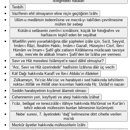
isteğindeki hatâları
Tenbîh
Vazîfenin ehil olmayanın eline niçin geçtiğinin îzâhı
Ulûm-u medârisin tedennîsine ve mecrâ-yı tabîîden çevrilmesine
mühim bir sebep
Kütüb-ü selâsenin zemîn-i icmâlisini, küçük bir fotoğrafını ve
harîtasını teşkîl eden bir seyâhat
Müellifin yerin yuvarlaklığına dâir şüpheleri izâle için, Sa‘d, Seyyid,
İmâm-ı Râzi, İbrahîm Hakkı, İmâm-ı Gazalî, Hüseyin-i Cisrî, İbn-i
Hümâm ve İmam-ı Şafiî gibi zatların Kitâblarına mürâcaatı tavsiye
edip, mes’ele ile alâkalı İmam-ı Şafiî’den bir îzâha yer vermesi.
Sevr ve Hût meselesi İslâmiyet’e nasıl dâhil olmuştur?
“Arz, Sevr ve Hût üzerindedir” hadîsinin îzâhına dâir üç vecih
Kāf Dağı hakkında Karafî ve İbn-i Abbâs’ın ifâdeleri
Zülkarneyn, Ye’cüc-Me’cüc ve harabiyet-i sed hakkında tefsîrlerin
nokta-i ittifâk ve ihtilâf olan kısımları hakkında Hz. Üstâd’ın nazarı
Seddin harabiyetinin kıyâmet âlameti olması
Cehennemin yeri, keyfiyeti ve ateşi hakkında îzâhat
İ‘câz, belâgat ve tenezzülât-ı ilâhiye hakkında Ma‘lûmat ve Kur’ân’ı
tefsîr edecek müfessirin bunları bilmesinin lüzûmiyeti
Nebe’ suresi, 7. âyetindeki “dağ” kelimesine dört cihetle verilen
ma‘nâ
Mezkûr âyetler hakkında müfessirlerin îzâhı