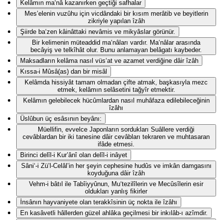
Kelâmın ma‘nâ kazanırken geçtiği safhalar
Mes’elenin vuzûhu için vicdândaki bir kısım merâtib ve beyitlerin
zikriyle yapılan îzâh
Şiirde ba‘zen kâinâttaki nevâmis ve mikyâslar görünür.
Bir kelimenin müteaddid ma‘nâları vardır. Ma‘nâlar arasında
becâyiş ve telkîhât olur. Bunu anlamayan belâgatı kaybeder.
Maksadların kelâma nasıl vüs‘at ve azamet verdiğine dâir îzâh
Kıssa-i Mûsâ(as) dan bir misâl
Kelâmda hissiyât tamam olmadan çifte atmak, başkasıyla mezc
etmek, kelâmın selâsetini tağyîr etmektir.
Kelâmın gelebilecek hücûmlardan nasıl muhâfaza edilebileceğinin
îzâhı
Üslûbun üç esâsının beyânı:
Müellifin, evvelce Japonların sordukları Suâllere verdiği
cevâblardan bir iki tanesine dâir cevâbları tekraren ve muhtasaran
ifâde etmesi.
Birinci delîl-i Kur’ânî olan delîl-i inâyet
Sâni‘-i Zü’l-Celâl’in her şeyin cephesine hudûs ve imkân damgasını
koyduğuna dâir îzâh
Vehm-i bâtıl ile Tabîiyyûnun, Mu‘tezilîlerin ve Mecûsîlerin esir
oldukları yanlış fikirler
İnsânın hayvaniyete olan terakkîsinin üç nokta ile îzâhı
En kasâvetli hâllerden güzel ahlâka geçilmesi bir inkılâb-ı azîmdir.