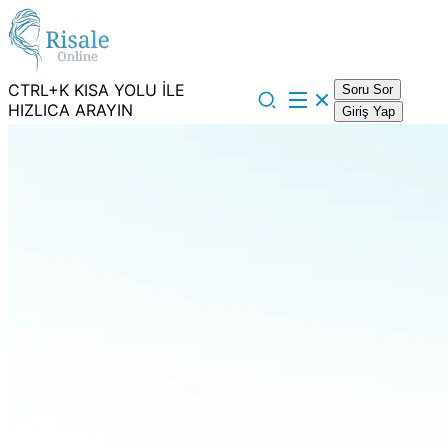
CTRL+K KISA YOLU İLE
Soru Sor
HIZLICA ARAYIN
Giriş Yap