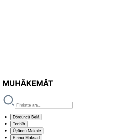
MUHÂKEMÂT
Dördüncü Belâ
Tenbîh
Üçüncü Makale
Birinci Maksad