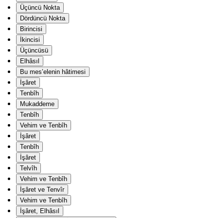
Üçüncü Nokta
Dördüncü Nokta
Birincisi
İkincisi
Üçüncüsü
Elhâsıl
Bu mes’elenin hâtimesi
İşâret
Tenbîh
Mukaddeme
Tenbîh
Vehim ve Tenbîh
İşâret
Tenbîh
İşâret
Telvîh
Vehim ve Tenbîh
İşâret ve Tenvîr
Vehim ve Tenbîh
İşâret, Elhâsıl