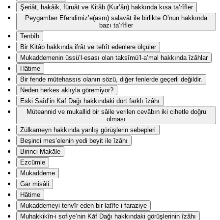
Şeriât, hakâik, füruât ve Kitâb (Kur’ân) hakkında kısa ta‘rîfler
Peygamber Efendimiz’e(asm) salavât ile birlikte O’nun hakkında
bazı ta‘rîfler
Tenbîh
Bir Kitâb hakkında ifrât ve tefrît edenlere ölçüler
Mukaddemenin üssü’l-esası olan taksîmü’l-a’mal hakkında îzâhlar
Hâtime
Bir fende mütehassıs olanın sözü, diğer fenlerde geçerli değildir.
Neden herkes aklıyla göremiyor?
Eski Saîd’in Kāf Dağı hakkındaki dört farklı îzâhı
Müteannid ve mukallid bir sâile verilen cevâbın iki cihetle doğru
olması
Zülkarneyn hakkında yanlış görüşlerin sebepleri
Beşinci mes’elenin yedi beyit ile îzâhı
Birinci Makāle
Ezcümle
Mukaddeme
Gār misâli
Hâtime
Mukaddemeyi tenvîr eden bir latîfe-i faraziye
Muhakkikîn-i sofiye’nin Kāf Dağı hakkındaki görüşlerinin îzâhı