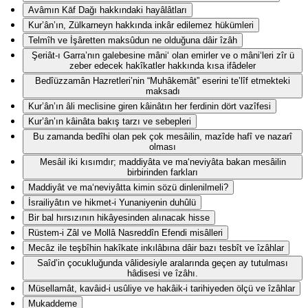
Avâmın Kāf Dağı hakkındaki hayâlâtları
Kur’ân’ın, Zülkarneyn hakkında inkâr edilemez hükümleri
Telmîh ve İşâretten maksûdun ne olduğuna dâir îzâh
Şeriât-ı Garra’nın galebesine mâni‘ olan emirler ve o mâni‘leri zîr ü
zeber edecek hakîkatler hakkında kısa ifâdeler
Bedîüzzamân Hazretleri’nin “Muhâkemât” eserini te’lîf etmekteki
maksadı
Kur’ân’ın âli meclisine giren kâinâtın her ferdinin dört vazîfesi
Kur’ân’ın kâinâta bakış tarzı ve sebepleri
Bu zamanda bedîhi olan pek çok mesâilin, mazîde hafî ve nazarî
olması
Mesâil iki kısımdır; maddiyâta ve ma‘neviyâta bakan mesâilin
birbirinden farkları
Maddiyât ve ma‘neviyâtta kimin sözü dinlenilmeli?
İsrailiyâtın ve hikmet-i Yunaniyenin duhûlü
Bir bal hırsızının hikâyesinden alınacak hisse
Rüstem-i Zâl ve Mollâ Nasreddîn Efendi misâlleri
Mecâz ile teşbîhin hakîkate inkılâbına dâir bazı tesbît ve îzâhlar
Saîd’in çocukluğunda vâlidesiyle aralarında geçen ay tutulması
hâdisesi ve îzâhı.
Müsellamât, kavâid-i usûliye ve hakâik-i tarihiyeden ölçü ve îzâhlar
Mukaddeme