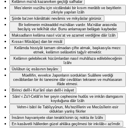
Kelâmın ma‘nâ kazanırken geçtiği safhalar
Mes’elenin vuzûhu için vicdândaki bir kısım merâtib ve beyitlerin
zikriyle yapılan îzâh
Şiirde ba‘zen kâinâttaki nevâmis ve mikyâslar görünür.
Bir kelimenin müteaddid ma‘nâları vardır. Ma‘nâlar arasında
becâyiş ve telkîhât olur. Bunu anlamayan belâgatı kaybeder.
Maksadların kelâma nasıl vüs‘at ve azamet verdiğine dâir îzâh
Kıssa-i Mûsâ(as) dan bir misâl
Kelâmda hissiyât tamam olmadan çifte atmak, başkasıyla mezc
etmek, kelâmın selâsetini tağyîr etmektir.
Kelâmın gelebilecek hücûmlardan nasıl muhâfaza edilebileceğinin
îzâhı
Üslûbun üç esâsının beyânı:
Müellifin, evvelce Japonların sordukları Suâllere verdiği
cevâblardan bir iki tanesine dâir cevâbları tekraren ve muhtasaran
ifâde etmesi.
Birinci delîl-i Kur’ânî olan delîl-i inâyet
Sâni‘-i Zü’l-Celâl’in her şeyin cephesine hudûs ve imkân damgasını
koyduğuna dâir îzâh
Vehm-i bâtıl ile Tabîiyyûnun, Mu‘tezilîlerin ve Mecûsîlerin esir
oldukları yanlış fikirler
İnsânın hayvaniyete olan terakkîsinin üç nokta ile îzâhı
En kasâvetli hâllerden güzel ahlâka geçilmesi bir inkılâb-ı azîmdir.