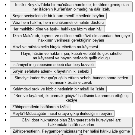
Tefsîr-i Beyzâvî’deki bir ma‘nâdan hareketle, tefsîrlere girmiş olan
her ifâdenin Kur’ân’dan olmadığına dâir îzâh.
Beşer seciyelerinde bir kısım menfî cihetlerin beyânı
Vâiz hem hakîm, hem muhâkemeli olmalıdır düstûru
Her muhibb-i dîne ve âşık-ı hakîkate lâzım olan hâli
Dinin Makāsıdı, kıymet ve edillece mütefâvit olmasından, her şeye
hakkının verilmesi gerektiğinin beyânı
Mazî ve müstakbelin birçok cihetten mukâyesesi
Hayır, hüsün ve hakkın, şer, kubuh ve bâtıl ile çok cihetle
mukâyesesi ve hayrın netîcede gālib olduğu
İslâmiyet’in galebesine sebeb olan beş kuvveti
Sa‘yin sefâhate adem-i kifâyetinin iki sebebi
Şimdiye kadar Avrupa’yı gālib ettiren sebeb, bundan sonra neden
etmesin? Suâline cevâb
Kelâmdaki sıdk ve kizb cihetlerinin bir misâl ile îzâhı
“Ben ve kıyâmet, iki parmak gibiyiz” hadîsinin tazammun ettiği üç
kaziye
Zâhirperestlerin hatâlarının îzâhı
Meylü’l-Mübâlağâtın nasıl ortaya çıkıp ilerlediğinin beyânı
Câhil dost hükmünde olan Zâhirperestlerin küreviyet-i arz
hakkındaki hatâlı nazarları
Zâhirperestlerin, Peygamberimizin(asm) her hâlini hârikulâde görme