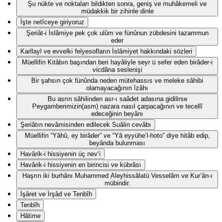
Şu nükte ve noktaları bildikten sonra, geniş ve muhâkemeli ve
müdakkik bir zihinle dinle
İşte netîceye giriyoruz
Şeriât-i İslâmiye pek çok ulûm ve fünûnun zübdesini tazammun
eder
Karllayl ve evvelki felyesofların İslâmiyet hakkındaki sözleri
Müellifin Kitâbın başından beri hayâliyle seyr ü sefer eden birâder-i
vicdâna seslenişi
Bir şahsın çok fünûnda neden mütehassıs ve meleke sâhibi
olamayacağının îzâhı
Bu asrın sâhilinden asr-ı saâdet adasına gidilirse
Peygamberimizin(asm) nazara nasıl çarpacağının ve tecellî
edeceğinin beyânı
Şeriâtın nevâmisinden edilecek Suâlin cevâbı
Müellifin “Yâhû, ey birâder” ve “Yâ eyyühe’l-hoto” diye hitâb edip,
beyânda bulunması
Havârik-i hissiyenin üç nev‘i
Havârik-i hissiyenin en birincisi ve kübrâsı
Haşrın iki burhânı Muhammed Aleyhissâlatü Vesselâm ve Kur’ân-ı
mübindir.
İşâret ve İrşâd ve Tenbîh
Tenbîh
Hâtime