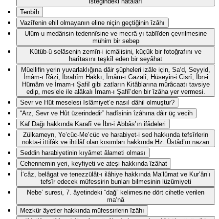
isteğindeki hatâları
Tenbîh
Vazîfenin ehil olmayanın eline niçin geçtiğinin îzâhı
Ulûm-u medârisin tedennîsine ve mecrâ-yı tabîîden çevrilmesine
mühim bir sebep
Kütüb-ü selâsenin zemîn-i icmâlisini, küçük bir fotoğrafını ve
harîtasını teşkîl eden bir seyâhat
Müellifin yerin yuvarlaklığına dâir şüpheleri izâle için, Sa‘d, Seyyid,
İmâm-ı Râzi, İbrahîm Hakkı, İmâm-ı Gazalî, Hüseyin-i Cisrî, İbn-i
Hümâm ve İmam-ı Şafiî gibi zatların Kitâblarına mürâcaatı tavsiye
edip, mes’ele ile alâkalı İmam-ı Şafiî’den bir îzâha yer vermesi.
Sevr ve Hût meselesi İslâmiyet’e nasıl dâhil olmuştur?
“Arz, Sevr ve Hût üzerindedir” hadîsinin îzâhına dâir üç vecih
Kāf Dağı hakkında Karafî ve İbn-i Abbâs’ın ifâdeleri
Zülkarneyn, Ye’cüc-Me’cüc ve harabiyet-i sed hakkında tefsîrlerin
nokta-i ittifâk ve ihtilâf olan kısımları hakkında Hz. Üstâd’ın nazarı
Seddin harabiyetinin kıyâmet âlameti olması
Cehennemin yeri, keyfiyeti ve ateşi hakkında îzâhat
İ‘câz, belâgat ve tenezzülât-ı ilâhiye hakkında Ma‘lûmat ve Kur’ân’ı
tefsîr edecek müfessirin bunları bilmesinin lüzûmiyeti
Nebe’ suresi, 7. âyetindeki “dağ” kelimesine dört cihetle verilen
ma‘nâ
Mezkûr âyetler hakkında müfessirlerin îzâhı