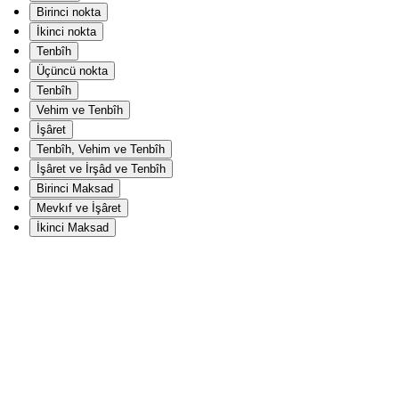
Birinci nokta
İkinci nokta
Tenbîh
Üçüncü nokta
Tenbîh
Vehim ve Tenbîh
İşâret
Tenbîh, Vehim ve Tenbîh
İşâret ve İrşâd ve Tenbîh
Birinci Maksad
Mevkıf ve İşâret
İkinci Maksad