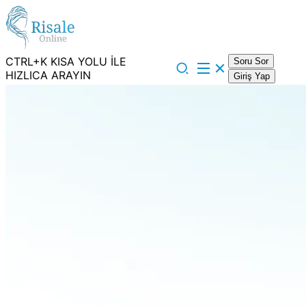
CTRL+K KISA YOLU İLE
Soru Sor
HIZLICA ARAYIN
Giriş Yap