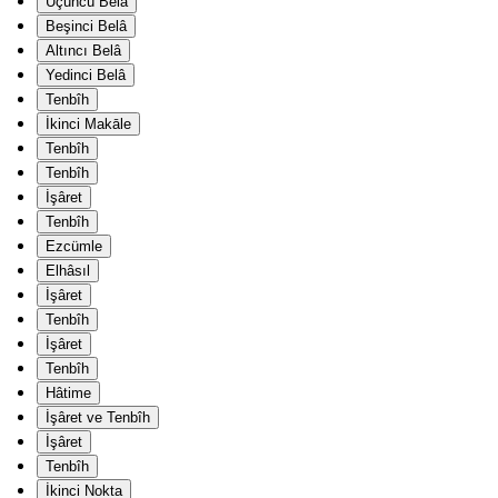
Üçüncü Belâ
Beşinci Belâ
Altıncı Belâ
Yedinci Belâ
Tenbîh
İkinci Makāle
Tenbîh
Tenbîh
İşâret
Tenbîh
Ezcümle
Elhâsıl
İşâret
Tenbîh
İşâret
Tenbîh
Hâtime
İşâret ve Tenbîh
İşâret
Tenbîh
İkinci Nokta