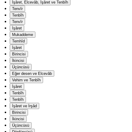
İşâret, Elcevâb, İşâret ve Tenbîh
Tenvîr
Tenbîh
Tenvîr
İşâret
Mukaddeme
Temhîd
İşâret
Birincisi
İkincisi
Üçüncüsü
Eğer desen ve Elcevâb
Vehim ve Tenbîh
İşâret
Tenbîh
Tenbîh
İşâret ve İrşâd
Birincisi
İkincisi
Üçüncüsü
Dördüncüsü