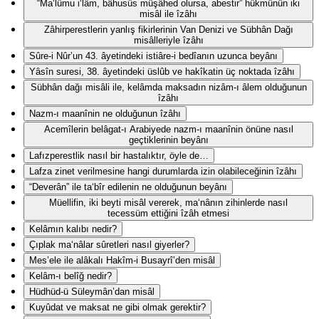
“Ma‘lûmu i‘lâm, bâhusûs müşâhed olursa, abestir” hükmünün iki
misâl ile îzâhı
Zâhirperestlerin yanlış fikirlerinin Van Denizi ve Sübhân Dağı
misâlleriyle îzâhı
Sûre-i Nûr’un 43. âyetindeki istiâre-i bedîanın uzunca beyânı
Yâsîn suresi, 38. âyetindeki üslûb ve hakîkatin üç noktada îzâhı
Sübhân dağı misâli ile, kelâmda maksadın nizâm-ı âlem olduğunun
îzâhı
Nazm-ı maanînin ne olduğunun îzâhı
Acemîlerin belâgat-ı Arabiyede nazm-ı maanînin önüne nasıl
geçtiklerinin beyânı
Lafızperestlik nasıl bir hastalıktır, öyle de…
Lafza zinet verilmesine hangi durumlarda izin olabileceğinin îzâhı
“Deverân” ile ta‘bîr edilenin ne olduğunun beyânı
Müellifin, iki beyti misâl vererek, ma‘nânın zihinlerde nasıl
tecessüm ettiğini îzâh etmesi
Kelâmın kalıbı nedir?
Çıplak ma‘nâlar sûretleri nasıl giyerler?
Mes’ele ile alâkalı Hakîm-i Busayrî’den misâl
Kelâm-ı belîğ nedir?
Hüdhüd-ü Süleymân’dan misâl
Kuyûdat ve maksat ne gibi olmak gerektir?