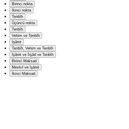
Birinci nokta
İkinci nokta
Tenbîh
Üçüncü nokta
Tenbîh
Vehim ve Tenbîh
İşâret
Tenbîh, Vehim ve Tenbîh
İşâret ve İrşâd ve Tenbîh
Birinci Maksad
Mevkıf ve İşâret
İkinci Maksad