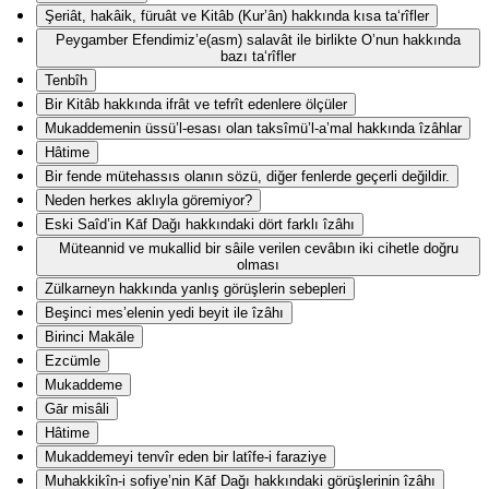
Şeriât, hakâik, füruât ve Kitâb (Kur’ân) hakkında kısa ta‘rîfler
Peygamber Efendimiz’e(asm) salavât ile birlikte O’nun hakkında
bazı ta‘rîfler
Tenbîh
Bir Kitâb hakkında ifrât ve tefrît edenlere ölçüler
Mukaddemenin üssü’l-esası olan taksîmü’l-a’mal hakkında îzâhlar
Hâtime
Bir fende mütehassıs olanın sözü, diğer fenlerde geçerli değildir.
Neden herkes aklıyla göremiyor?
Eski Saîd’in Kāf Dağı hakkındaki dört farklı îzâhı
Müteannid ve mukallid bir sâile verilen cevâbın iki cihetle doğru
olması
Zülkarneyn hakkında yanlış görüşlerin sebepleri
Beşinci mes’elenin yedi beyit ile îzâhı
Birinci Makāle
Ezcümle
Mukaddeme
Gār misâli
Hâtime
Mukaddemeyi tenvîr eden bir latîfe-i faraziye
Muhakkikîn-i sofiye’nin Kāf Dağı hakkındaki görüşlerinin îzâhı