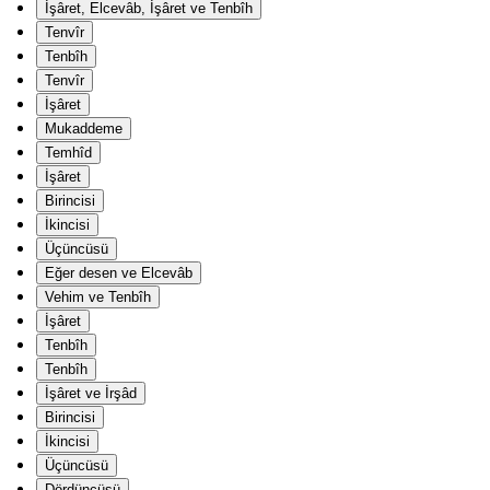
İşâret, Elcevâb, İşâret ve Tenbîh
Tenvîr
Tenbîh
Tenvîr
İşâret
Mukaddeme
Temhîd
İşâret
Birincisi
İkincisi
Üçüncüsü
Eğer desen ve Elcevâb
Vehim ve Tenbîh
İşâret
Tenbîh
Tenbîh
İşâret ve İrşâd
Birincisi
İkincisi
Üçüncüsü
Dördüncüsü