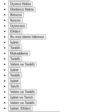
Üçüncü Nokta
Dördüncü Nokta
Birincisi
İkincisi
Üçüncüsü
Elhâsıl
Bu mes’elenin hâtimesi
İşâret
Tenbîh
Mukaddeme
Tenbîh
Vehim ve Tenbîh
İşâret
Tenbîh
İşâret
Telvîh
Vehim ve Tenbîh
İşâret ve Tenvîr
Vehim ve Tenbîh
İşâret, Elhâsıl