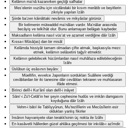
Kelâmın ma‘nâ kazanırken geçtiği safhalar
Mes’elenin vuzûhu için vicdândaki bir kısım merâtib ve beyitlerin
zikriyle yapılan îzâh
Şiirde ba‘zen kâinâttaki nevâmis ve mikyâslar görünür.
Bir kelimenin müteaddid ma‘nâları vardır. Ma‘nâlar arasında
becâyiş ve telkîhât olur. Bunu anlamayan belâgatı kaybeder.
Maksadların kelâma nasıl vüs‘at ve azamet verdiğine dâir îzâh
Kıssa-i Mûsâ(as) dan bir misâl
Kelâmda hissiyât tamam olmadan çifte atmak, başkasıyla mezc
etmek, kelâmın selâsetini tağyîr etmektir.
Kelâmın gelebilecek hücûmlardan nasıl muhâfaza edilebileceğinin
îzâhı
Üslûbun üç esâsının beyânı:
Müellifin, evvelce Japonların sordukları Suâllere verdiği
cevâblardan bir iki tanesine dâir cevâbları tekraren ve muhtasaran
ifâde etmesi.
Birinci delîl-i Kur’ânî olan delîl-i inâyet
Sâni‘-i Zü’l-Celâl’in her şeyin cephesine hudûs ve imkân damgasını
koyduğuna dâir îzâh
Vehm-i bâtıl ile Tabîiyyûnun, Mu‘tezilîlerin ve Mecûsîlerin esir
oldukları yanlış fikirler
İnsânın hayvaniyete olan terakkîsinin üç nokta ile îzâhı
En kasâvetli hâllerden güzel ahlâka geçilmesi bir inkılâb-ı azîmdir.