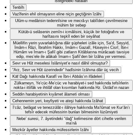
isteğindeki hatâları
Tenbîh
Vazîfenin ehil olmayanın eline niçin geçtiğinin îzâhı
Ulûm-u medârisin tedennîsine ve mecrâ-yı tabîîden çevrilmesine
mühim bir sebep
Kütüb-ü selâsenin zemîn-i icmâlisini, küçük bir fotoğrafını ve
harîtasını teşkîl eden bir seyâhat
Müellifin yerin yuvarlaklığına dâir şüpheleri izâle için, Sa‘d, Seyyid,
İmâm-ı Râzi, İbrahîm Hakkı, İmâm-ı Gazalî, Hüseyin-i Cisrî, İbn-i
Hümâm ve İmam-ı Şafiî gibi zatların Kitâblarına mürâcaatı tavsiye
edip, mes’ele ile alâkalı İmam-ı Şafiî’den bir îzâha yer vermesi.
Sevr ve Hût meselesi İslâmiyet’e nasıl dâhil olmuştur?
“Arz, Sevr ve Hût üzerindedir” hadîsinin îzâhına dâir üç vecih
Kāf Dağı hakkında Karafî ve İbn-i Abbâs’ın ifâdeleri
Zülkarneyn, Ye’cüc-Me’cüc ve harabiyet-i sed hakkında tefsîrlerin
nokta-i ittifâk ve ihtilâf olan kısımları hakkında Hz. Üstâd’ın nazarı
Seddin harabiyetinin kıyâmet âlameti olması
Cehennemin yeri, keyfiyeti ve ateşi hakkında îzâhat
İ‘câz, belâgat ve tenezzülât-ı ilâhiye hakkında Ma‘lûmat ve Kur’ân’ı
tefsîr edecek müfessirin bunları bilmesinin lüzûmiyeti
Nebe’ suresi, 7. âyetindeki “dağ” kelimesine dört cihetle verilen
ma‘nâ
Mezkûr âyetler hakkında müfessirlerin îzâhı