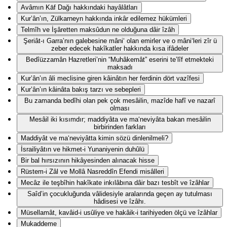
Avâmın Kāf Dağı hakkındaki hayâlâtları
Kur’ân’ın, Zülkarneyn hakkında inkâr edilemez hükümleri
Telmîh ve İşâretten maksûdun ne olduğuna dâir îzâh
Şeriât-ı Garra’nın galebesine mâni‘ olan emirler ve o mâni‘leri zîr ü
zeber edecek hakîkatler hakkında kısa ifâdeler
Bedîüzzamân Hazretleri’nin “Muhâkemât” eserini te’lîf etmekteki
maksadı
Kur’ân’ın âli meclisine giren kâinâtın her ferdinin dört vazîfesi
Kur’ân’ın kâinâta bakış tarzı ve sebepleri
Bu zamanda bedîhi olan pek çok mesâilin, mazîde hafî ve nazarî
olması
Mesâil iki kısımdır; maddiyâta ve ma‘neviyâta bakan mesâilin
birbirinden farkları
Maddiyât ve ma‘neviyâtta kimin sözü dinlenilmeli?
İsrailiyâtın ve hikmet-i Yunaniyenin duhûlü
Bir bal hırsızının hikâyesinden alınacak hisse
Rüstem-i Zâl ve Mollâ Nasreddîn Efendi misâlleri
Mecâz ile teşbîhin hakîkate inkılâbına dâir bazı tesbît ve îzâhlar
Saîd’in çocukluğunda vâlidesiyle aralarında geçen ay tutulması
hâdisesi ve îzâhı.
Müsellamât, kavâid-i usûliye ve hakâik-i tarihiyeden ölçü ve îzâhlar
Mukaddeme