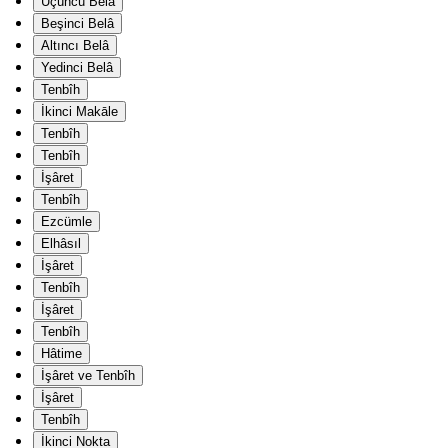
Üçüncü Belâ
Beşinci Belâ
Altıncı Belâ
Yedinci Belâ
Tenbîh
İkinci Makāle
Tenbîh
Tenbîh
İşâret
Tenbîh
Ezcümle
Elhâsıl
İşâret
Tenbîh
İşâret
Tenbîh
Hâtime
İşâret ve Tenbîh
İşâret
Tenbîh
İkinci Nokta