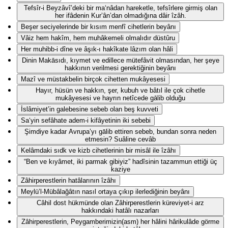
Tefsîr-i Beyzâvî’deki bir ma‘nâdan hareketle, tefsîrlere girmiş olan
her ifâdenin Kur’ân’dan olmadığına dâir îzâh.
Beşer seciyelerinde bir kısım menfî cihetlerin beyânı
Vâiz hem hakîm, hem muhâkemeli olmalıdır düstûru
Her muhibb-i dîne ve âşık-ı hakîkate lâzım olan hâli
Dinin Makāsıdı, kıymet ve edillece mütefâvit olmasından, her şeye
hakkının verilmesi gerektiğinin beyânı
Mazî ve müstakbelin birçok cihetten mukâyesesi
Hayır, hüsün ve hakkın, şer, kubuh ve bâtıl ile çok cihetle
mukâyesesi ve hayrın netîcede gālib olduğu
İslâmiyet’in galebesine sebeb olan beş kuvveti
Sa‘yin sefâhate adem-i kifâyetinin iki sebebi
Şimdiye kadar Avrupa’yı gālib ettiren sebeb, bundan sonra neden
etmesin? Suâline cevâb
Kelâmdaki sıdk ve kizb cihetlerinin bir misâl ile îzâhı
“Ben ve kıyâmet, iki parmak gibiyiz” hadîsinin tazammun ettiği üç
kaziye
Zâhirperestlerin hatâlarının îzâhı
Meylü’l-Mübâlağâtın nasıl ortaya çıkıp ilerlediğinin beyânı
Câhil dost hükmünde olan Zâhirperestlerin küreviyet-i arz
hakkındaki hatâlı nazarları
Zâhirperestlerin, Peygamberimizin(asm) her hâlini hârikulâde görme