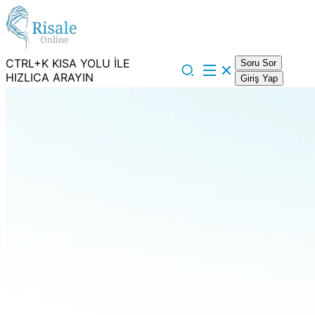
CTRL+K KISA YOLU İLE
Soru Sor
HIZLICA ARAYIN
Giriş Yap