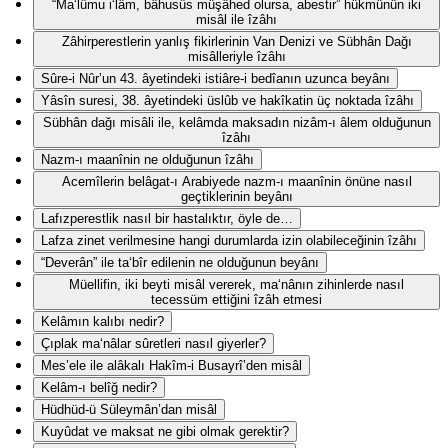
“Ma‘lûmu i‘lâm, bâhusûs müşâhed olursa, abestir” hükmünün iki
misâl ile îzâhı
Zâhirperestlerin yanlış fikirlerinin Van Denizi ve Sübhân Dağı
misâlleriyle îzâhı
Sûre-i Nûr’un 43. âyetindeki istiâre-i bedîanın uzunca beyânı
Yâsîn suresi, 38. âyetindeki üslûb ve hakîkatin üç noktada îzâhı
Sübhân dağı misâli ile, kelâmda maksadın nizâm-ı âlem olduğunun
îzâhı
Nazm-ı maanînin ne olduğunun îzâhı
Acemîlerin belâgat-ı Arabiyede nazm-ı maanînin önüne nasıl
geçtiklerinin beyânı
Lafızperestlik nasıl bir hastalıktır, öyle de…
Lafza zinet verilmesine hangi durumlarda izin olabileceğinin îzâhı
“Deverân” ile ta‘bîr edilenin ne olduğunun beyânı
Müellifin, iki beyti misâl vererek, ma‘nânın zihinlerde nasıl
tecessüm ettiğini îzâh etmesi
Kelâmın kalıbı nedir?
Çıplak ma‘nâlar sûretleri nasıl giyerler?
Mes’ele ile alâkalı Hakîm-i Busayrî’den misâl
Kelâm-ı belîğ nedir?
Hüdhüd-ü Süleymân’dan misâl
Kuyûdat ve maksat ne gibi olmak gerektir?