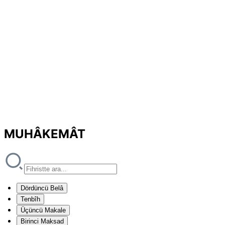
MUHÂKEMÂT
Dördüncü Belâ
Tenbîh
Üçüncü Makale
Birinci Maksad