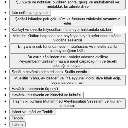
Şu nükte ve noktaları bildikten sonra, geniş ve muhâkemeli ve
müdakkik bir zihinle dinle
İşte netîceye giriyoruz
Şeriât-i İslâmiye pek çok ulûm ve fünûnun zübdesini tazammun
eder
Karllayl ve evvelki felyesofların İslâmiyet hakkındaki sözleri
Müellifin Kitâbın başından beri hayâliyle seyr ü sefer eden birâder-i
vicdâna seslenişi
Bir şahsın çok fünûnda neden mütehassıs ve meleke sâhibi
olamayacağının îzâhı
Bu asrın sâhilinden asr-ı saâdet adasına gidilirse
Peygamberimizin(asm) nazara nasıl çarpacağının ve tecellî
edeceğinin beyânı
Şeriâtın nevâmisinden edilecek Suâlin cevâbı
Müellifin “Yâhû, ey birâder” ve “Yâ eyyühe’l-hoto” diye hitâb edip,
beyânda bulunması
Havârik-i hissiyenin üç nev‘i
Havârik-i hissiyenin en birincisi ve kübrâsı
Haşrın iki burhânı Muhammed Aleyhissâlatü Vesselâm ve Kur’ân-ı
mübindir.
İşâret ve İrşâd ve Tenbîh
Tenbîh
Hâtime