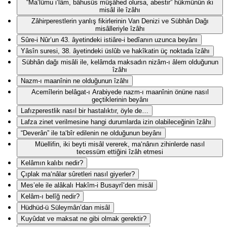
“Ma‘lûmu i‘lâm, bâhusûs müşâhed olursa, abestir” hükmünün iki
misâl ile îzâhı
Zâhirperestlerin yanlış fikirlerinin Van Denizi ve Sübhân Dağı
misâlleriyle îzâhı
Sûre-i Nûr’un 43. âyetindeki istiâre-i bedîanın uzunca beyânı
Yâsîn suresi, 38. âyetindeki üslûb ve hakîkatin üç noktada îzâhı
Sübhân dağı misâli ile, kelâmda maksadın nizâm-ı âlem olduğunun
îzâhı
Nazm-ı maanînin ne olduğunun îzâhı
Acemîlerin belâgat-ı Arabiyede nazm-ı maanînin önüne nasıl
geçtiklerinin beyânı
Lafızperestlik nasıl bir hastalıktır, öyle de…
Lafza zinet verilmesine hangi durumlarda izin olabileceğinin îzâhı
“Deverân” ile ta‘bîr edilenin ne olduğunun beyânı
Müellifin, iki beyti misâl vererek, ma‘nânın zihinlerde nasıl
tecessüm ettiğini îzâh etmesi
Kelâmın kalıbı nedir?
Çıplak ma‘nâlar sûretleri nasıl giyerler?
Mes’ele ile alâkalı Hakîm-i Busayrî’den misâl
Kelâm-ı belîğ nedir?
Hüdhüd-ü Süleymân’dan misâl
Kuyûdat ve maksat ne gibi olmak gerektir?