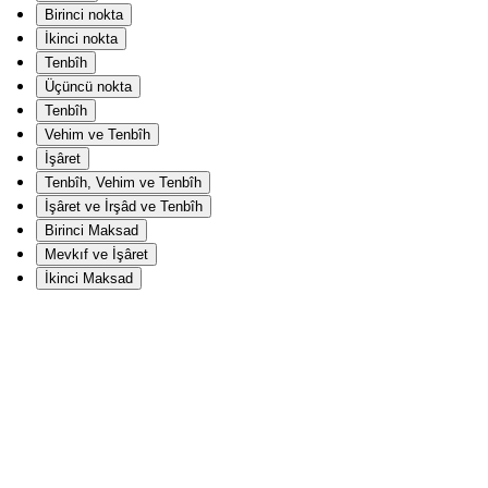
Birinci nokta
İkinci nokta
Tenbîh
Üçüncü nokta
Tenbîh
Vehim ve Tenbîh
İşâret
Tenbîh, Vehim ve Tenbîh
İşâret ve İrşâd ve Tenbîh
Birinci Maksad
Mevkıf ve İşâret
İkinci Maksad