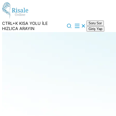
CTRL+K KISA YOLU İLE
Soru Sor
HIZLICA ARAYIN
Giriş Yap