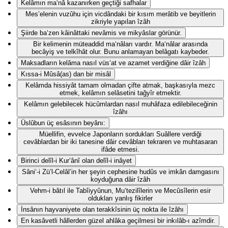
Kelâmın ma‘nâ kazanırken geçtiği safhalar
Mes’elenin vuzûhu için vicdândaki bir kısım merâtib ve beyitlerin
zikriyle yapılan îzâh
Şiirde ba‘zen kâinâttaki nevâmis ve mikyâslar görünür.
Bir kelimenin müteaddid ma‘nâları vardır. Ma‘nâlar arasında
becâyiş ve telkîhât olur. Bunu anlamayan belâgatı kaybeder.
Maksadların kelâma nasıl vüs‘at ve azamet verdiğine dâir îzâh
Kıssa-i Mûsâ(as) dan bir misâl
Kelâmda hissiyât tamam olmadan çifte atmak, başkasıyla mezc
etmek, kelâmın selâsetini tağyîr etmektir.
Kelâmın gelebilecek hücûmlardan nasıl muhâfaza edilebileceğinin
îzâhı
Üslûbun üç esâsının beyânı:
Müellifin, evvelce Japonların sordukları Suâllere verdiği
cevâblardan bir iki tanesine dâir cevâbları tekraren ve muhtasaran
ifâde etmesi.
Birinci delîl-i Kur’ânî olan delîl-i inâyet
Sâni‘-i Zü’l-Celâl’in her şeyin cephesine hudûs ve imkân damgasını
koyduğuna dâir îzâh
Vehm-i bâtıl ile Tabîiyyûnun, Mu‘tezilîlerin ve Mecûsîlerin esir
oldukları yanlış fikirler
İnsânın hayvaniyete olan terakkîsinin üç nokta ile îzâhı
En kasâvetli hâllerden güzel ahlâka geçilmesi bir inkılâb-ı azîmdir.