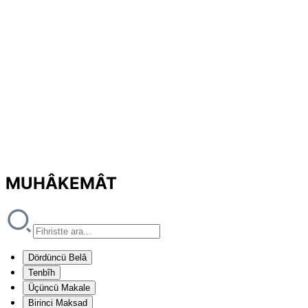
MUHÂKEMÂT
Dördüncü Belâ
Tenbîh
Üçüncü Makale
Birinci Maksad