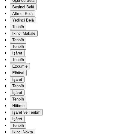
Üçüncü Belâ
Beşinci Belâ
Altıncı Belâ
Yedinci Belâ
Tenbîh
İkinci Makāle
Tenbîh
Tenbîh
İşâret
Tenbîh
Ezcümle
Elhâsıl
İşâret
Tenbîh
İşâret
Tenbîh
Hâtime
İşâret ve Tenbîh
İşâret
Tenbîh
İkinci Nokta