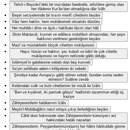
Tefsîr-i Beyzâvî’deki bir ma‘nâdan hareketle, tefsîrlere girmiş olan
her ifâdenin Kur’ân’dan olmadığına dâir îzâh.
Beşer seciyelerinde bir kısım menfî cihetlerin beyânı
Vâiz hem hakîm, hem muhâkemeli olmalıdır düstûru
Her muhibb-i dîne ve âşık-ı hakîkate lâzım olan hâli
Dinin Makāsıdı, kıymet ve edillece mütefâvit olmasından, her şeye
hakkının verilmesi gerektiğinin beyânı
Mazî ve müstakbelin birçok cihetten mukâyesesi
Hayır, hüsün ve hakkın, şer, kubuh ve bâtıl ile çok cihetle
mukâyesesi ve hayrın netîcede gālib olduğu
İslâmiyet’in galebesine sebeb olan beş kuvveti
Sa‘yin sefâhate adem-i kifâyetinin iki sebebi
Şimdiye kadar Avrupa’yı gālib ettiren sebeb, bundan sonra neden
etmesin? Suâline cevâb
Kelâmdaki sıdk ve kizb cihetlerinin bir misâl ile îzâhı
“Ben ve kıyâmet, iki parmak gibiyiz” hadîsinin tazammun ettiği üç
kaziye
Zâhirperestlerin hatâlarının îzâhı
Meylü’l-Mübâlağâtın nasıl ortaya çıkıp ilerlediğinin beyânı
Câhil dost hükmünde olan Zâhirperestlerin küreviyet-i arz
hakkındaki hatâlı nazarları
Zâhirperestlerin, Peygamberimizin(asm) her hâlini hârikulâde görme