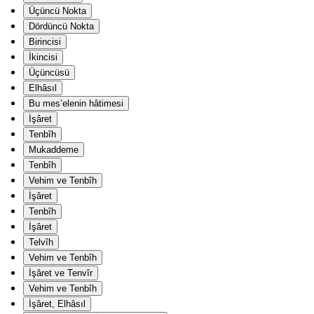
Üçüncü Nokta
Dördüncü Nokta
Birincisi
İkincisi
Üçüncüsü
Elhâsıl
Bu mes’elenin hâtimesi
İşâret
Tenbîh
Mukaddeme
Tenbîh
Vehim ve Tenbîh
İşâret
Tenbîh
İşâret
Telvîh
Vehim ve Tenbîh
İşâret ve Tenvîr
Vehim ve Tenbîh
İşâret, Elhâsıl