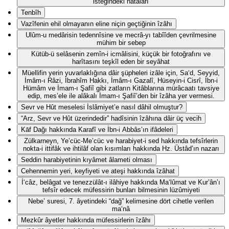
isteğindeki hatâları
Tenbîh
Vazîfenin ehil olmayanın eline niçin geçtiğinin îzâhı
Ulûm-u medârisin tedennîsine ve mecrâ-yı tabîîden çevrilmesine
mühim bir sebep
Kütüb-ü selâsenin zemîn-i icmâlisini, küçük bir fotoğrafını ve
harîtasını teşkîl eden bir seyâhat
Müellifin yerin yuvarlaklığına dâir şüpheleri izâle için, Sa‘d, Seyyid,
İmâm-ı Râzi, İbrahîm Hakkı, İmâm-ı Gazalî, Hüseyin-i Cisrî, İbn-i
Hümâm ve İmam-ı Şafiî gibi zatların Kitâblarına mürâcaatı tavsiye
edip, mes’ele ile alâkalı İmam-ı Şafiî’den bir îzâha yer vermesi.
Sevr ve Hût meselesi İslâmiyet’e nasıl dâhil olmuştur?
“Arz, Sevr ve Hût üzerindedir” hadîsinin îzâhına dâir üç vecih
Kāf Dağı hakkında Karafî ve İbn-i Abbâs’ın ifâdeleri
Zülkarneyn, Ye’cüc-Me’cüc ve harabiyet-i sed hakkında tefsîrlerin
nokta-i ittifâk ve ihtilâf olan kısımları hakkında Hz. Üstâd’ın nazarı
Seddin harabiyetinin kıyâmet âlameti olması
Cehennemin yeri, keyfiyeti ve ateşi hakkında îzâhat
İ‘câz, belâgat ve tenezzülât-ı ilâhiye hakkında Ma‘lûmat ve Kur’ân’ı
tefsîr edecek müfessirin bunları bilmesinin lüzûmiyeti
Nebe’ suresi, 7. âyetindeki “dağ” kelimesine dört cihetle verilen
ma‘nâ
Mezkûr âyetler hakkında müfessirlerin îzâhı