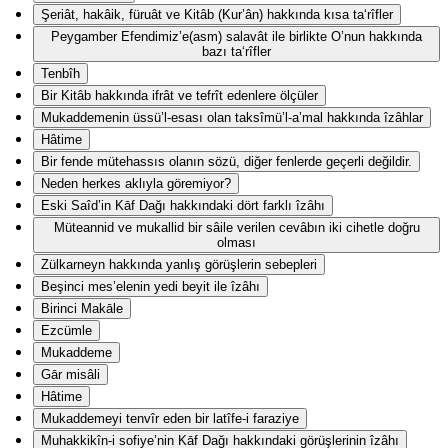
Şeriât, hakâik, füruât ve Kitâb (Kur’ân) hakkında kısa ta‘rîfler
Peygamber Efendimiz’e(asm) salavât ile birlikte O’nun hakkında
bazı ta‘rîfler
Tenbîh
Bir Kitâb hakkında ifrât ve tefrît edenlere ölçüler
Mukaddemenin üssü’l-esası olan taksîmü’l-a’mal hakkında îzâhlar
Hâtime
Bir fende mütehassıs olanın sözü, diğer fenlerde geçerli değildir.
Neden herkes aklıyla göremiyor?
Eski Saîd’in Kāf Dağı hakkındaki dört farklı îzâhı
Müteannid ve mukallid bir sâile verilen cevâbın iki cihetle doğru
olması
Zülkarneyn hakkında yanlış görüşlerin sebepleri
Beşinci mes’elenin yedi beyit ile îzâhı
Birinci Makāle
Ezcümle
Mukaddeme
Gār misâli
Hâtime
Mukaddemeyi tenvîr eden bir latîfe-i faraziye
Muhakkikîn-i sofiye’nin Kāf Dağı hakkındaki görüşlerinin îzâhı