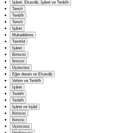
İşâret, Elcevâb, İşâret ve Tenbîh
Tenvîr
Tenbîh
Tenvîr
İşâret
Mukaddeme
Temhîd
İşâret
Birincisi
İkincisi
Üçüncüsü
Eğer desen ve Elcevâb
Vehim ve Tenbîh
İşâret
Tenbîh
Tenbîh
İşâret ve İrşâd
Birincisi
İkincisi
Üçüncüsü
Dördüncüsü