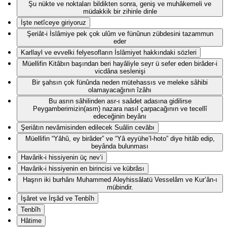
Şu nükte ve noktaları bildikten sonra, geniş ve muhâkemeli ve
müdakkik bir zihinle dinle
İşte netîceye giriyoruz
Şeriât-i İslâmiye pek çok ulûm ve fünûnun zübdesini tazammun
eder
Karllayl ve evvelki felyesofların İslâmiyet hakkındaki sözleri
Müellifin Kitâbın başından beri hayâliyle seyr ü sefer eden birâder-i
vicdâna seslenişi
Bir şahsın çok fünûnda neden mütehassıs ve meleke sâhibi
olamayacağının îzâhı
Bu asrın sâhilinden asr-ı saâdet adasına gidilirse
Peygamberimizin(asm) nazara nasıl çarpacağının ve tecellî
edeceğinin beyânı
Şeriâtın nevâmisinden edilecek Suâlin cevâbı
Müellifin “Yâhû, ey birâder” ve “Yâ eyyühe’l-hoto” diye hitâb edip,
beyânda bulunması
Havârik-i hissiyenin üç nev‘i
Havârik-i hissiyenin en birincisi ve kübrâsı
Haşrın iki burhânı Muhammed Aleyhissâlatü Vesselâm ve Kur’ân-ı
mübindir.
İşâret ve İrşâd ve Tenbîh
Tenbîh
Hâtime