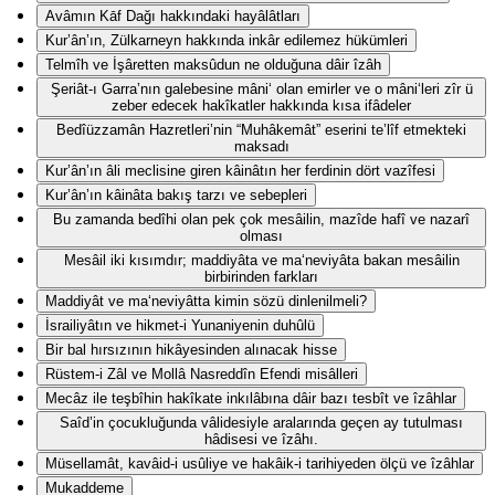
Avâmın Kāf Dağı hakkındaki hayâlâtları
Kur’ân’ın, Zülkarneyn hakkında inkâr edilemez hükümleri
Telmîh ve İşâretten maksûdun ne olduğuna dâir îzâh
Şeriât-ı Garra’nın galebesine mâni‘ olan emirler ve o mâni‘leri zîr ü
zeber edecek hakîkatler hakkında kısa ifâdeler
Bedîüzzamân Hazretleri’nin “Muhâkemât” eserini te’lîf etmekteki
maksadı
Kur’ân’ın âli meclisine giren kâinâtın her ferdinin dört vazîfesi
Kur’ân’ın kâinâta bakış tarzı ve sebepleri
Bu zamanda bedîhi olan pek çok mesâilin, mazîde hafî ve nazarî
olması
Mesâil iki kısımdır; maddiyâta ve ma‘neviyâta bakan mesâilin
birbirinden farkları
Maddiyât ve ma‘neviyâtta kimin sözü dinlenilmeli?
İsrailiyâtın ve hikmet-i Yunaniyenin duhûlü
Bir bal hırsızının hikâyesinden alınacak hisse
Rüstem-i Zâl ve Mollâ Nasreddîn Efendi misâlleri
Mecâz ile teşbîhin hakîkate inkılâbına dâir bazı tesbît ve îzâhlar
Saîd’in çocukluğunda vâlidesiyle aralarında geçen ay tutulması
hâdisesi ve îzâhı.
Müsellamât, kavâid-i usûliye ve hakâik-i tarihiyeden ölçü ve îzâhlar
Mukaddeme