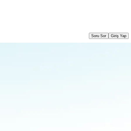
Soru Sor
Giriş Yap