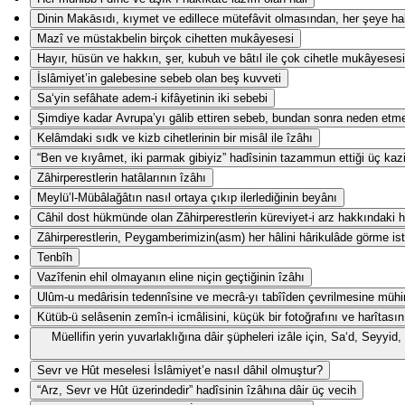
Dinin Makāsıdı, kıymet ve edillece mütefâvit olmasından, her şeye hak
Mazî ve müstakbelin birçok cihetten mukâyesesi
Hayır, hüsün ve hakkın, şer, kubuh ve bâtıl ile çok cihetle mukâyesesi
İslâmiyet’in galebesine sebeb olan beş kuvveti
Sa‘yin sefâhate adem-i kifâyetinin iki sebebi
Şimdiye kadar Avrupa’yı gālib ettiren sebeb, bundan sonra neden etm
Kelâmdaki sıdk ve kizb cihetlerinin bir misâl ile îzâhı
“Ben ve kıyâmet, iki parmak gibiyiz” hadîsinin tazammun ettiği üç kaz
Zâhirperestlerin hatâlarının îzâhı
Meylü’l-Mübâlağâtın nasıl ortaya çıkıp ilerlediğinin beyânı
Câhil dost hükmünde olan Zâhirperestlerin küreviyet-i arz hakkındaki ha
Zâhirperestlerin, Peygamberimizin(asm) her hâlini hârikulâde görme ist
Tenbîh
Vazîfenin ehil olmayanın eline niçin geçtiğinin îzâhı
Ulûm-u medârisin tedennîsine ve mecrâ-yı tabîîden çevrilmesine mühi
Kütüb-ü selâsenin zemîn-i icmâlisini, küçük bir fotoğrafını ve harîtasın
Müellifin yerin yuvarlaklığına dâir şüpheleri izâle için, Sa‘d, Seyy
Sevr ve Hût meselesi İslâmiyet’e nasıl dâhil olmuştur?
“Arz, Sevr ve Hût üzerindedir” hadîsinin îzâhına dâir üç vecih