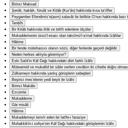
Birinci Maksad
Şeriât, hakâik, füruât ve Kitâb (Kur’ân) hakkında kısa ta‘rîfler
Peygamber Efendimiz’e(asm) salavât ile birlikte O’nun hakkında bazı ta
Tenbîh
Bir Kitâb hakkında ifrât ve tefrît edenlere ölçüler
Mukaddemenin üssü’l-esası olan taksîmü’l-a’mal hakkında îzâhlar
Hâtime
Bir fende mütehassıs olanın sözü, diğer fenlerde geçerli değildir.
Neden herkes aklıyla göremiyor?
Eski Saîd’in Kāf Dağı hakkındaki dört farklı îzâhı
Müteannid ve mukallid bir sâile verilen cevâbın iki cihetle doğru olmas
Zülkarneyn hakkında yanlış görüşlerin sebepleri
Beşinci mes’elenin yedi beyit ile îzâhı
Birinci Makāle
Ezcümle
Mukaddeme
Gār misâli
Hâtime
Mukaddemeyi tenvîr eden bir latîfe-i faraziye
Muhakkikîn-i sofiye’nin Kāf Dağı hakkındaki görüşlerinin îzâhı