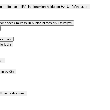
i ittifâk ve ihtilâf olan kısımları hakkında Hz. Üstâd’ın nazarı
fsîr edecek müfessirin bunları bilmesinin lüzûmiyeti
le îzâhı
yle îzâhı
âhı
inin beyânı
ttiğini îzâh etmesi