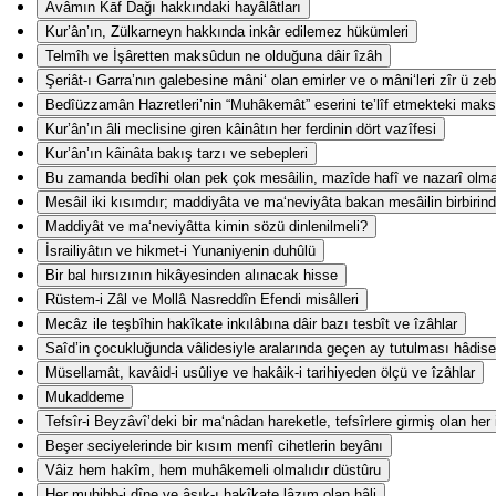
Avâmın Kāf Dağı hakkındaki hayâlâtları
Kur’ân’ın, Zülkarneyn hakkında inkâr edilemez hükümleri
Telmîh ve İşâretten maksûdun ne olduğuna dâir îzâh
Şeriât-ı Garra’nın galebesine mâni‘ olan emirler ve o mâni‘leri zîr ü z
Bedîüzzamân Hazretleri’nin “Muhâkemât” eserini te’lîf etmekteki mak
Kur’ân’ın âli meclisine giren kâinâtın her ferdinin dört vazîfesi
Kur’ân’ın kâinâta bakış tarzı ve sebepleri
Bu zamanda bedîhi olan pek çok mesâilin, mazîde hafî ve nazarî olm
Mesâil iki kısımdır; maddiyâta ve ma‘neviyâta bakan mesâilin birbirind
Maddiyât ve ma‘neviyâtta kimin sözü dinlenilmeli?
İsrailiyâtın ve hikmet-i Yunaniyenin duhûlü
Bir bal hırsızının hikâyesinden alınacak hisse
Rüstem-i Zâl ve Mollâ Nasreddîn Efendi misâlleri
Mecâz ile teşbîhin hakîkate inkılâbına dâir bazı tesbît ve îzâhlar
Saîd’in çocukluğunda vâlidesiyle aralarında geçen ay tutulması hâdise
Müsellamât, kavâid-i usûliye ve hakâik-i tarihiyeden ölçü ve îzâhlar
Mukaddeme
Tefsîr-i Beyzâvî’deki bir ma‘nâdan hareketle, tefsîrlere girmiş olan her
Beşer seciyelerinde bir kısım menfî cihetlerin beyânı
Vâiz hem hakîm, hem muhâkemeli olmalıdır düstûru
Her muhibb-i dîne ve âşık-ı hakîkate lâzım olan hâli