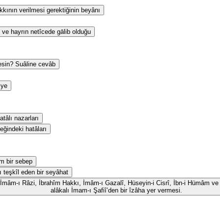
kının verilmesi gerektiğinin beyânı
 ve hayrın netîcede gālib olduğu
esin? Suâline cevâb
iye
tâlı nazarları
eğindeki hatâları
m bir sebep
ı teşkîl eden bir seyâhat
id, İmâm-ı Râzi, İbrahîm Hakkı, İmâm-ı Gazalî, Hüseyin-i Cisrî, İbn-i Hümâm ve 
alâkalı İmam-ı Şafiî’den bir îzâha yer vermesi.