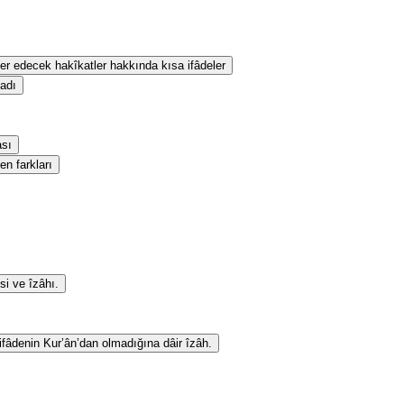
eber edecek hakîkatler hakkında kısa ifâdeler
sadı
ası
en farkları
si ve îzâhı.
 ifâdenin Kur’ân’dan olmadığına dâir îzâh.