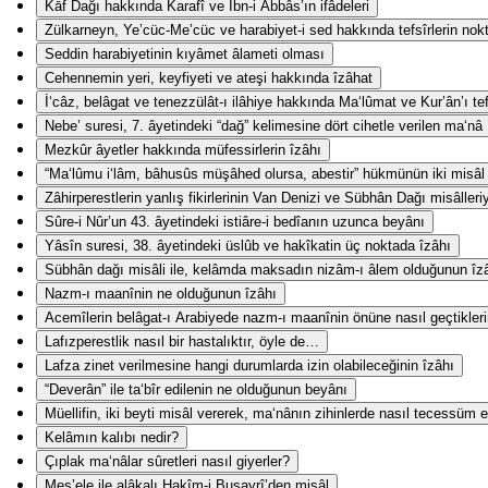
Kāf Dağı hakkında Karafî ve İbn-i Abbâs’ın ifâdeleri
Zülkarneyn, Ye’cüc-Me’cüc ve harabiyet-i sed hakkında tefsîrlerin nokta-
Seddin harabiyetinin kıyâmet âlameti olması
Cehennemin yeri, keyfiyeti ve ateşi hakkında îzâhat
İ‘câz, belâgat ve tenezzülât-ı ilâhiye hakkında Ma‘lûmat ve Kur’ân’ı te
Nebe’ suresi, 7. âyetindeki “dağ” kelimesine dört cihetle verilen ma‘nâ
Mezkûr âyetler hakkında müfessirlerin îzâhı
“Ma‘lûmu i‘lâm, bâhusûs müşâhed olursa, abestir” hükmünün iki misâl i
Zâhirperestlerin yanlış fikirlerinin Van Denizi ve Sübhân Dağı misâlleri
Sûre-i Nûr’un 43. âyetindeki istiâre-i bedîanın uzunca beyânı
Yâsîn suresi, 38. âyetindeki üslûb ve hakîkatin üç noktada îzâhı
Sübhân dağı misâli ile, kelâmda maksadın nizâm-ı âlem olduğunun îz
Nazm-ı maanînin ne olduğunun îzâhı
Acemîlerin belâgat-ı Arabiyede nazm-ı maanînin önüne nasıl geçtikler
Lafızperestlik nasıl bir hastalıktır, öyle de…
Lafza zinet verilmesine hangi durumlarda izin olabileceğinin îzâhı
“Deverân” ile ta‘bîr edilenin ne olduğunun beyânı
Müellifin, iki beyti misâl vererek, ma‘nânın zihinlerde nasıl tecessüm e
Kelâmın kalıbı nedir?
Çıplak ma‘nâlar sûretleri nasıl giyerler?
Mes’ele ile alâkalı Hakîm-i Busayrî’den misâl