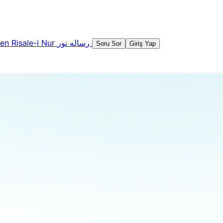
şen
Risale-i Nur
رساله نور
Soru Sor
Giriş Yap