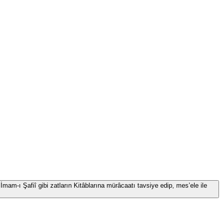
İmam-ı Şafiî gibi zatların Kitâblarına mürâcaatı tavsiye edip, mes’ele ile