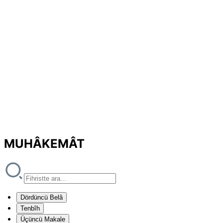
MUHÂKEMÂT
Dördüncü Belâ
Tenbîh
Üçüncü Makale