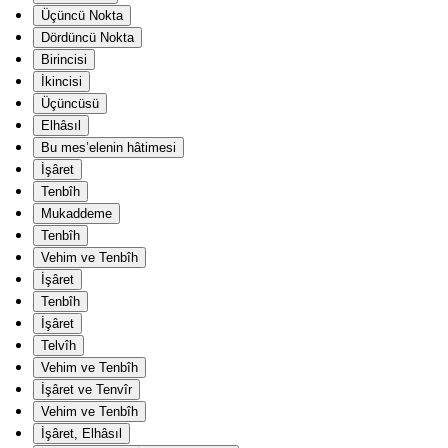
Üçüncü Nokta
Dördüncü Nokta
Birincisi
İkincisi
Üçüncüsü
Elhâsıl
Bu mes’elenin hâtimesi
İşâret
Tenbîh
Mukaddeme
Tenbîh
Vehim ve Tenbîh
İşâret
Tenbîh
İşâret
Telvîh
Vehim ve Tenbîh
İşâret ve Tenvîr
Vehim ve Tenbîh
İşâret, Elhâsıl