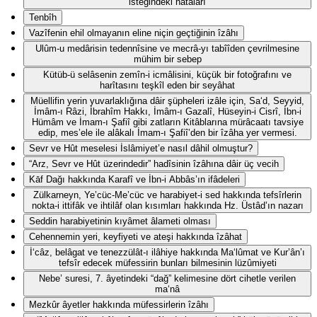
isteğindeki hatâları
Tenbîh
Vazîfenin ehil olmayanın eline niçin geçtiğinin îzâhı
Ulûm-u medârisin tedennîsine ve mecrâ-yı tabîîden çevrilmesine
mühim bir sebep
Kütüb-ü selâsenin zemîn-i icmâlisini, küçük bir fotoğrafını ve
harîtasını teşkîl eden bir seyâhat
Müellifin yerin yuvarlaklığına dâir şüpheleri izâle için, Sa‘d, Seyyid,
İmâm-ı Râzi, İbrahîm Hakkı, İmâm-ı Gazalî, Hüseyin-i Cisrî, İbn-i
Hümâm ve İmam-ı Şafiî gibi zatların Kitâblarına mürâcaatı tavsiye
edip, mes’ele ile alâkalı İmam-ı Şafiî’den bir îzâha yer vermesi.
Sevr ve Hût meselesi İslâmiyet’e nasıl dâhil olmuştur?
“Arz, Sevr ve Hût üzerindedir” hadîsinin îzâhına dâir üç vecih
Kāf Dağı hakkında Karafî ve İbn-i Abbâs’ın ifâdeleri
Zülkarneyn, Ye’cüc-Me’cüc ve harabiyet-i sed hakkında tefsîrlerin
nokta-i ittifâk ve ihtilâf olan kısımları hakkında Hz. Üstâd’ın nazarı
Seddin harabiyetinin kıyâmet âlameti olması
Cehennemin yeri, keyfiyeti ve ateşi hakkında îzâhat
İ‘câz, belâgat ve tenezzülât-ı ilâhiye hakkında Ma‘lûmat ve Kur’ân’ı
tefsîr edecek müfessirin bunları bilmesinin lüzûmiyeti
Nebe’ suresi, 7. âyetindeki “dağ” kelimesine dört cihetle verilen
ma‘nâ
Mezkûr âyetler hakkında müfessirlerin îzâhı