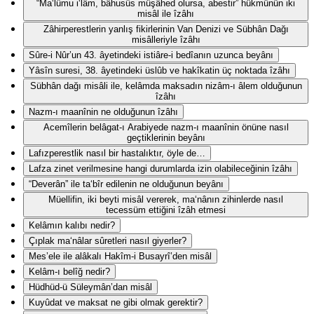
“Ma‘lûmu i‘lâm, bâhusûs müşâhed olursa, abestir” hükmünün iki
misâl ile îzâhı
Zâhirperestlerin yanlış fikirlerinin Van Denizi ve Sübhân Dağı
misâlleriyle îzâhı
Sûre-i Nûr’un 43. âyetindeki istiâre-i bedîanın uzunca beyânı
Yâsîn suresi, 38. âyetindeki üslûb ve hakîkatin üç noktada îzâhı
Sübhân dağı misâli ile, kelâmda maksadın nizâm-ı âlem olduğunun
îzâhı
Nazm-ı maanînin ne olduğunun îzâhı
Acemîlerin belâgat-ı Arabiyede nazm-ı maanînin önüne nasıl
geçtiklerinin beyânı
Lafızperestlik nasıl bir hastalıktır, öyle de…
Lafza zinet verilmesine hangi durumlarda izin olabileceğinin îzâhı
“Deverân” ile ta‘bîr edilenin ne olduğunun beyânı
Müellifin, iki beyti misâl vererek, ma‘nânın zihinlerde nasıl
tecessüm ettiğini îzâh etmesi
Kelâmın kalıbı nedir?
Çıplak ma‘nâlar sûretleri nasıl giyerler?
Mes’ele ile alâkalı Hakîm-i Busayrî’den misâl
Kelâm-ı belîğ nedir?
Hüdhüd-ü Süleymân’dan misâl
Kuyûdat ve maksat ne gibi olmak gerektir?