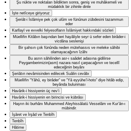
Şu nükte ve noktaları bildikten sonra, geniş ve muhâkemeli ve
müdakkik bir zihinle dinle
İşte netîceye giriyoruz
Şeriât-i İslâmiye pek çok ulûm ve fünûnun zübdesini tazammun
eder
Karllayl ve evvelki felyesofların İslâmiyet hakkındaki sözleri
Müellifin Kitâbın başından beri hayâliyle seyr ü sefer eden birâder-i
vicdâna seslenişi
Bir şahsın çok fünûnda neden mütehassıs ve meleke sâhibi
olamayacağının îzâhı
Bu asrın sâhilinden asr-ı saâdet adasına gidilirse
Peygamberimizin(asm) nazara nasıl çarpacağının ve tecellî
edeceğinin beyânı
Şeriâtın nevâmisinden edilecek Suâlin cevâbı
Müellifin “Yâhû, ey birâder” ve “Yâ eyyühe’l-hoto” diye hitâb edip,
beyânda bulunması
Havârik-i hissiyenin üç nev‘i
Havârik-i hissiyenin en birincisi ve kübrâsı
Haşrın iki burhânı Muhammed Aleyhissâlatü Vesselâm ve Kur’ân-ı
mübindir.
İşâret ve İrşâd ve Tenbîh
Tenbîh
Hâtime