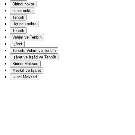
Birinci nokta
İkinci nokta
Tenbîh
Üçüncü nokta
Tenbîh
Vehim ve Tenbîh
İşâret
Tenbîh, Vehim ve Tenbîh
İşâret ve İrşâd ve Tenbîh
Birinci Maksad
Mevkıf ve İşâret
İkinci Maksad