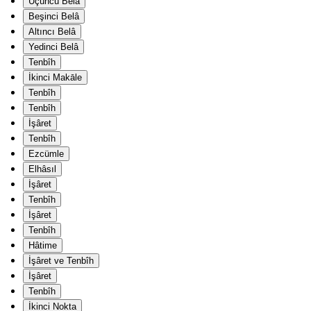
Üçüncü Belâ
Beşinci Belâ
Altıncı Belâ
Yedinci Belâ
Tenbîh
İkinci Makāle
Tenbîh
Tenbîh
İşâret
Tenbîh
Ezcümle
Elhâsıl
İşâret
Tenbîh
İşâret
Tenbîh
Hâtime
İşâret ve Tenbîh
İşâret
Tenbîh
İkinci Nokta