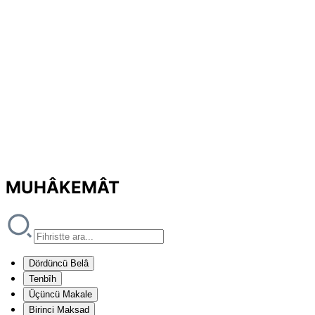
MUHÂKEMÂT
Dördüncü Belâ
Tenbîh
Üçüncü Makale
Birinci Maksad