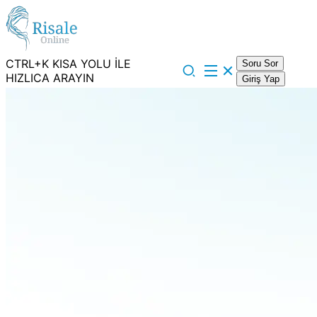
CTRL+K KISA YOLU İLE
Soru Sor
HIZLICA ARAYIN
Giriş Yap