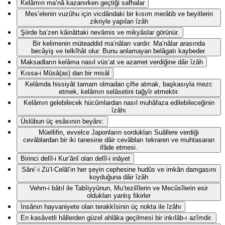
Kelâmın ma‘nâ kazanırken geçtiği safhalar
Mes’elenin vuzûhu için vicdândaki bir kısım merâtib ve beyitlerin
zikriyle yapılan îzâh
Şiirde ba‘zen kâinâttaki nevâmis ve mikyâslar görünür.
Bir kelimenin müteaddid ma‘nâları vardır. Ma‘nâlar arasında
becâyiş ve telkîhât olur. Bunu anlamayan belâgatı kaybeder.
Maksadların kelâma nasıl vüs‘at ve azamet verdiğine dâir îzâh
Kıssa-i Mûsâ(as) dan bir misâl
Kelâmda hissiyât tamam olmadan çifte atmak, başkasıyla mezc
etmek, kelâmın selâsetini tağyîr etmektir.
Kelâmın gelebilecek hücûmlardan nasıl muhâfaza edilebileceğinin
îzâhı
Üslûbun üç esâsının beyânı:
Müellifin, evvelce Japonların sordukları Suâllere verdiği
cevâblardan bir iki tanesine dâir cevâbları tekraren ve muhtasaran
ifâde etmesi.
Birinci delîl-i Kur’ânî olan delîl-i inâyet
Sâni‘-i Zü’l-Celâl’in her şeyin cephesine hudûs ve imkân damgasını
koyduğuna dâir îzâh
Vehm-i bâtıl ile Tabîiyyûnun, Mu‘tezilîlerin ve Mecûsîlerin esir
oldukları yanlış fikirler
İnsânın hayvaniyete olan terakkîsinin üç nokta ile îzâhı
En kasâvetli hâllerden güzel ahlâka geçilmesi bir inkılâb-ı azîmdir.