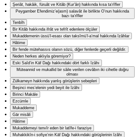
Şeriât, hakâik, füruât ve Kitâb (Kur’ân) hakkında kısa ta‘rîfler
Peygamber Efendimiz’e(asm) salavât ile birlikte O’nun hakkında
bazı ta‘rîfler
Tenbîh
Bir Kitâb hakkında ifrât ve tefrît edenlere ölçüler
Mukaddemenin üssü’l-esası olan taksîmü’l-a’mal hakkında îzâhlar
Hâtime
Bir fende mütehassıs olanın sözü, diğer fenlerde geçerli değildir.
Neden herkes aklıyla göremiyor?
Eski Saîd’in Kāf Dağı hakkındaki dört farklı îzâhı
Müteannid ve mukallid bir sâile verilen cevâbın iki cihetle doğru
olması
Zülkarneyn hakkında yanlış görüşlerin sebepleri
Beşinci mes’elenin yedi beyit ile îzâhı
Birinci Makāle
Ezcümle
Mukaddeme
Gār misâli
Hâtime
Mukaddemeyi tenvîr eden bir latîfe-i faraziye
Muhakkikîn-i sofiye’nin Kāf Dağı hakkındaki görüşlerinin îzâhı