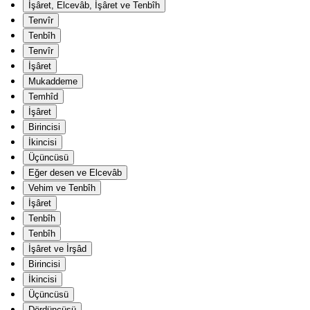
İşâret, Elcevâb, İşâret ve Tenbîh
Tenvîr
Tenbîh
Tenvîr
İşâret
Mukaddeme
Temhîd
İşâret
Birincisi
İkincisi
Üçüncüsü
Eğer desen ve Elcevâb
Vehim ve Tenbîh
İşâret
Tenbîh
Tenbîh
İşâret ve İrşâd
Birincisi
İkincisi
Üçüncüsü
Dördüncüsü