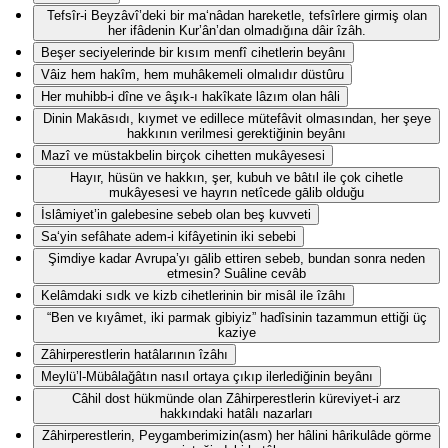
Tefsîr-i Beyzâvî’deki bir ma‘nâdan hareketle, tefsîrlere girmiş olan
her ifâdenin Kur’ân’dan olmadığına dâir îzâh.
Beşer seciyelerinde bir kısım menfî cihetlerin beyânı
Vâiz hem hakîm, hem muhâkemeli olmalıdır düstûru
Her muhibb-i dîne ve âşık-ı hakîkate lâzım olan hâli
Dinin Makāsıdı, kıymet ve edillece mütefâvit olmasından, her şeye
hakkının verilmesi gerektiğinin beyânı
Mazî ve müstakbelin birçok cihetten mukâyesesi
Hayır, hüsün ve hakkın, şer, kubuh ve bâtıl ile çok cihetle
mukâyesesi ve hayrın netîcede gālib olduğu
İslâmiyet’in galebesine sebeb olan beş kuvveti
Sa‘yin sefâhate adem-i kifâyetinin iki sebebi
Şimdiye kadar Avrupa’yı gālib ettiren sebeb, bundan sonra neden
etmesin? Suâline cevâb
Kelâmdaki sıdk ve kizb cihetlerinin bir misâl ile îzâhı
“Ben ve kıyâmet, iki parmak gibiyiz” hadîsinin tazammun ettiği üç
kaziye
Zâhirperestlerin hatâlarının îzâhı
Meylü’l-Mübâlağâtın nasıl ortaya çıkıp ilerlediğinin beyânı
Câhil dost hükmünde olan Zâhirperestlerin küreviyet-i arz
hakkındaki hatâlı nazarları
Zâhirperestlerin, Peygamberimizin(asm) her hâlini hârikulâde görme