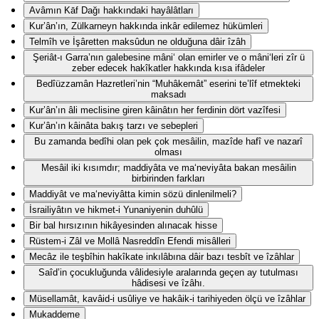
Avâmın Kāf Dağı hakkındaki hayâlâtları
Kur’ân’ın, Zülkarneyn hakkında inkâr edilemez hükümleri
Telmîh ve İşâretten maksûdun ne olduğuna dâir îzâh
Şeriât-ı Garra’nın galebesine mâni‘ olan emirler ve o mâni‘leri zîr ü
zeber edecek hakîkatler hakkında kısa ifâdeler
Bedîüzzamân Hazretleri’nin “Muhâkemât” eserini te’lîf etmekteki
maksadı
Kur’ân’ın âli meclisine giren kâinâtın her ferdinin dört vazîfesi
Kur’ân’ın kâinâta bakış tarzı ve sebepleri
Bu zamanda bedîhi olan pek çok mesâilin, mazîde hafî ve nazarî
olması
Mesâil iki kısımdır; maddiyâta ve ma‘neviyâta bakan mesâilin
birbirinden farkları
Maddiyât ve ma‘neviyâtta kimin sözü dinlenilmeli?
İsrailiyâtın ve hikmet-i Yunaniyenin duhûlü
Bir bal hırsızının hikâyesinden alınacak hisse
Rüstem-i Zâl ve Mollâ Nasreddîn Efendi misâlleri
Mecâz ile teşbîhin hakîkate inkılâbına dâir bazı tesbît ve îzâhlar
Saîd’in çocukluğunda vâlidesiyle aralarında geçen ay tutulması
hâdisesi ve îzâhı.
Müsellamât, kavâid-i usûliye ve hakâik-i tarihiyeden ölçü ve îzâhlar
Mukaddeme