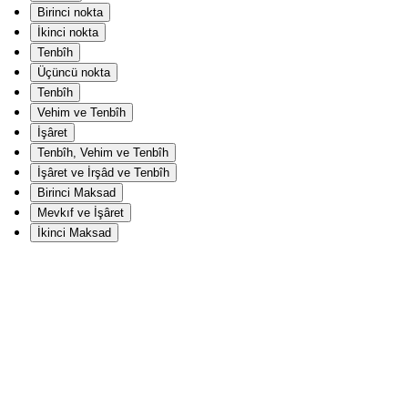
Birinci nokta
İkinci nokta
Tenbîh
Üçüncü nokta
Tenbîh
Vehim ve Tenbîh
İşâret
Tenbîh, Vehim ve Tenbîh
İşâret ve İrşâd ve Tenbîh
Birinci Maksad
Mevkıf ve İşâret
İkinci Maksad