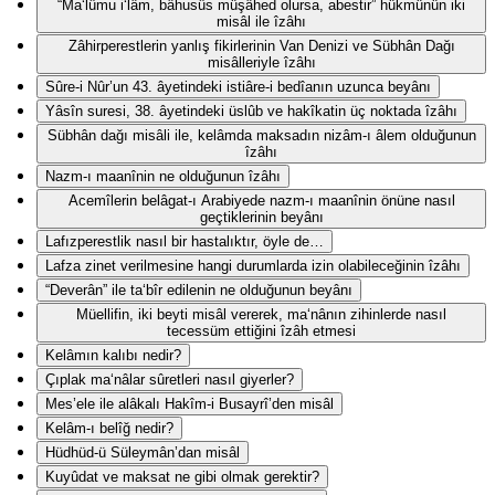
“Ma‘lûmu i‘lâm, bâhusûs müşâhed olursa, abestir” hükmünün iki
misâl ile îzâhı
Zâhirperestlerin yanlış fikirlerinin Van Denizi ve Sübhân Dağı
misâlleriyle îzâhı
Sûre-i Nûr’un 43. âyetindeki istiâre-i bedîanın uzunca beyânı
Yâsîn suresi, 38. âyetindeki üslûb ve hakîkatin üç noktada îzâhı
Sübhân dağı misâli ile, kelâmda maksadın nizâm-ı âlem olduğunun
îzâhı
Nazm-ı maanînin ne olduğunun îzâhı
Acemîlerin belâgat-ı Arabiyede nazm-ı maanînin önüne nasıl
geçtiklerinin beyânı
Lafızperestlik nasıl bir hastalıktır, öyle de…
Lafza zinet verilmesine hangi durumlarda izin olabileceğinin îzâhı
“Deverân” ile ta‘bîr edilenin ne olduğunun beyânı
Müellifin, iki beyti misâl vererek, ma‘nânın zihinlerde nasıl
tecessüm ettiğini îzâh etmesi
Kelâmın kalıbı nedir?
Çıplak ma‘nâlar sûretleri nasıl giyerler?
Mes’ele ile alâkalı Hakîm-i Busayrî’den misâl
Kelâm-ı belîğ nedir?
Hüdhüd-ü Süleymân’dan misâl
Kuyûdat ve maksat ne gibi olmak gerektir?