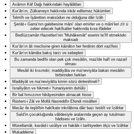
Avâmın Kāf Dağı hakkındaki hayâlâtları
Kur’ân’ın, Zülkarneyn hakkında inkâr edilemez hükümleri
Telmîh ve İşâretten maksûdun ne olduğuna dâir îzâh
Şeriât-ı Garra’nın galebesine mâni‘ olan emirler ve o mâni‘leri zîr ü
zeber edecek hakîkatler hakkında kısa ifâdeler
Bedîüzzamân Hazretleri’nin “Muhâkemât” eserini te’lîf etmekteki
maksadı
Kur’ân’ın âli meclisine giren kâinâtın her ferdinin dört vazîfesi
Kur’ân’ın kâinâta bakış tarzı ve sebepleri
Bu zamanda bedîhi olan pek çok mesâilin, mazîde hafî ve nazarî
olması
Mesâil iki kısımdır; maddiyâta ve ma‘neviyâta bakan mesâilin
birbirinden farkları
Maddiyât ve ma‘neviyâtta kimin sözü dinlenilmeli?
İsrailiyâtın ve hikmet-i Yunaniyenin duhûlü
Bir bal hırsızının hikâyesinden alınacak hisse
Rüstem-i Zâl ve Mollâ Nasreddîn Efendi misâlleri
Mecâz ile teşbîhin hakîkate inkılâbına dâir bazı tesbît ve îzâhlar
Saîd’in çocukluğunda vâlidesiyle aralarında geçen ay tutulması
hâdisesi ve îzâhı.
Müsellamât, kavâid-i usûliye ve hakâik-i tarihiyeden ölçü ve îzâhlar
Mukaddeme