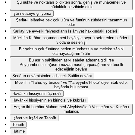
Şu nükte ve noktaları bildikten sonra, geniş ve muhâkemeli ve
müdakkik bir zihinle dinle
İşte netîceye giriyoruz
Şeriât-i İslâmiye pek çok ulûm ve fünûnun zübdesini tazammun
eder
Karllayl ve evvelki felyesofların İslâmiyet hakkındaki sözleri
Müellifin Kitâbın başından beri hayâliyle seyr ü sefer eden birâder-i
vicdâna seslenişi
Bir şahsın çok fünûnda neden mütehassıs ve meleke sâhibi
olamayacağının îzâhı
Bu asrın sâhilinden asr-ı saâdet adasına gidilirse
Peygamberimizin(asm) nazara nasıl çarpacağının ve tecellî
edeceğinin beyânı
Şeriâtın nevâmisinden edilecek Suâlin cevâbı
Müellifin “Yâhû, ey birâder” ve “Yâ eyyühe’l-hoto” diye hitâb edip,
beyânda bulunması
Havârik-i hissiyenin üç nev‘i
Havârik-i hissiyenin en birincisi ve kübrâsı
Haşrın iki burhânı Muhammed Aleyhissâlatü Vesselâm ve Kur’ân-ı
mübindir.
İşâret ve İrşâd ve Tenbîh
Tenbîh
Hâtime