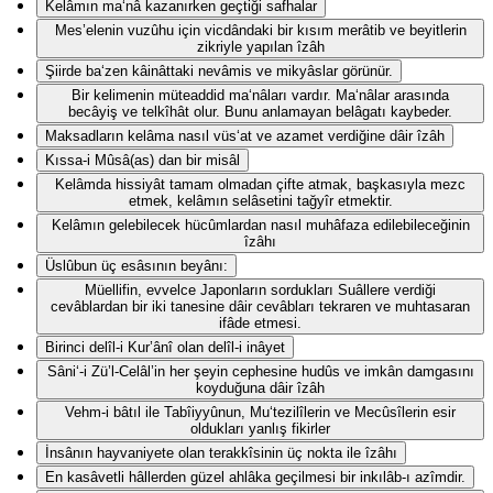
Kelâmın ma‘nâ kazanırken geçtiği safhalar
Mes’elenin vuzûhu için vicdândaki bir kısım merâtib ve beyitlerin
zikriyle yapılan îzâh
Şiirde ba‘zen kâinâttaki nevâmis ve mikyâslar görünür.
Bir kelimenin müteaddid ma‘nâları vardır. Ma‘nâlar arasında
becâyiş ve telkîhât olur. Bunu anlamayan belâgatı kaybeder.
Maksadların kelâma nasıl vüs‘at ve azamet verdiğine dâir îzâh
Kıssa-i Mûsâ(as) dan bir misâl
Kelâmda hissiyât tamam olmadan çifte atmak, başkasıyla mezc
etmek, kelâmın selâsetini tağyîr etmektir.
Kelâmın gelebilecek hücûmlardan nasıl muhâfaza edilebileceğinin
îzâhı
Üslûbun üç esâsının beyânı:
Müellifin, evvelce Japonların sordukları Suâllere verdiği
cevâblardan bir iki tanesine dâir cevâbları tekraren ve muhtasaran
ifâde etmesi.
Birinci delîl-i Kur’ânî olan delîl-i inâyet
Sâni‘-i Zü’l-Celâl’in her şeyin cephesine hudûs ve imkân damgasını
koyduğuna dâir îzâh
Vehm-i bâtıl ile Tabîiyyûnun, Mu‘tezilîlerin ve Mecûsîlerin esir
oldukları yanlış fikirler
İnsânın hayvaniyete olan terakkîsinin üç nokta ile îzâhı
En kasâvetli hâllerden güzel ahlâka geçilmesi bir inkılâb-ı azîmdir.