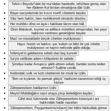
Tefsîr-i Beyzâvî’deki bir ma‘nâdan hareketle, tefsîrlere girmiş olan
her ifâdenin Kur’ân’dan olmadığına dâir îzâh.
Beşer seciyelerinde bir kısım menfî cihetlerin beyânı
Vâiz hem hakîm, hem muhâkemeli olmalıdır düstûru
Her muhibb-i dîne ve âşık-ı hakîkate lâzım olan hâli
Dinin Makāsıdı, kıymet ve edillece mütefâvit olmasından, her şeye
hakkının verilmesi gerektiğinin beyânı
Mazî ve müstakbelin birçok cihetten mukâyesesi
Hayır, hüsün ve hakkın, şer, kubuh ve bâtıl ile çok cihetle
mukâyesesi ve hayrın netîcede gālib olduğu
İslâmiyet’in galebesine sebeb olan beş kuvveti
Sa‘yin sefâhate adem-i kifâyetinin iki sebebi
Şimdiye kadar Avrupa’yı gālib ettiren sebeb, bundan sonra neden
etmesin? Suâline cevâb
Kelâmdaki sıdk ve kizb cihetlerinin bir misâl ile îzâhı
“Ben ve kıyâmet, iki parmak gibiyiz” hadîsinin tazammun ettiği üç
kaziye
Zâhirperestlerin hatâlarının îzâhı
Meylü’l-Mübâlağâtın nasıl ortaya çıkıp ilerlediğinin beyânı
Câhil dost hükmünde olan Zâhirperestlerin küreviyet-i arz
hakkındaki hatâlı nazarları
Zâhirperestlerin, Peygamberimizin(asm) her hâlini hârikulâde görme