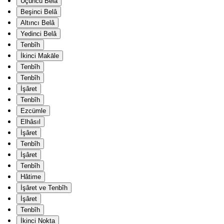
Üçüncü Belâ
Beşinci Belâ
Altıncı Belâ
Yedinci Belâ
Tenbîh
İkinci Makāle
Tenbîh
Tenbîh
İşâret
Tenbîh
Ezcümle
Elhâsıl
İşâret
Tenbîh
İşâret
Tenbîh
Hâtime
İşâret ve Tenbîh
İşâret
Tenbîh
İkinci Nokta