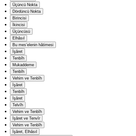
Üçüncü Nokta
Dördüncü Nokta
Birincisi
İkincisi
Üçüncüsü
Elhâsıl
Bu mes’elenin hâtimesi
İşâret
Tenbîh
Mukaddeme
Tenbîh
Vehim ve Tenbîh
İşâret
Tenbîh
İşâret
Telvîh
Vehim ve Tenbîh
İşâret ve Tenvîr
Vehim ve Tenbîh
İşâret, Elhâsıl