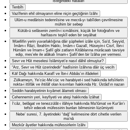
isteğindeki hatâları
Tenbîh
Vazîfenin ehil olmayanın eline niçin geçtiğinin îzâhı
Ulûm-u medârisin tedennîsine ve mecrâ-yı tabîîden çevrilmesine
mühim bir sebep
Kütüb-ü selâsenin zemîn-i icmâlisini, küçük bir fotoğrafını ve
harîtasını teşkîl eden bir seyâhat
Müellifin yerin yuvarlaklığına dâir şüpheleri izâle için, Sa‘d, Seyyid,
İmâm-ı Râzi, İbrahîm Hakkı, İmâm-ı Gazalî, Hüseyin-i Cisrî, İbn-i
Hümâm ve İmam-ı Şafiî gibi zatların Kitâblarına mürâcaatı tavsiye
edip, mes’ele ile alâkalı İmam-ı Şafiî’den bir îzâha yer vermesi.
Sevr ve Hût meselesi İslâmiyet’e nasıl dâhil olmuştur?
“Arz, Sevr ve Hût üzerindedir” hadîsinin îzâhına dâir üç vecih
Kāf Dağı hakkında Karafî ve İbn-i Abbâs’ın ifâdeleri
Zülkarneyn, Ye’cüc-Me’cüc ve harabiyet-i sed hakkında tefsîrlerin
nokta-i ittifâk ve ihtilâf olan kısımları hakkında Hz. Üstâd’ın nazarı
Seddin harabiyetinin kıyâmet âlameti olması
Cehennemin yeri, keyfiyeti ve ateşi hakkında îzâhat
İ‘câz, belâgat ve tenezzülât-ı ilâhiye hakkında Ma‘lûmat ve Kur’ân’ı
tefsîr edecek müfessirin bunları bilmesinin lüzûmiyeti
Nebe’ suresi, 7. âyetindeki “dağ” kelimesine dört cihetle verilen
ma‘nâ
Mezkûr âyetler hakkında müfessirlerin îzâhı