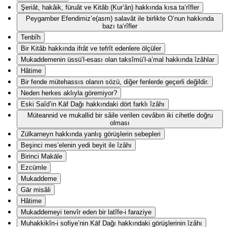
Şeriât, hakâik, füruât ve Kitâb (Kur’ân) hakkında kısa ta‘rîfler
Peygamber Efendimiz’e(asm) salavât ile birlikte O’nun hakkında
bazı ta‘rîfler
Tenbîh
Bir Kitâb hakkında ifrât ve tefrît edenlere ölçüler
Mukaddemenin üssü’l-esası olan taksîmü’l-a’mal hakkında îzâhlar
Hâtime
Bir fende mütehassıs olanın sözü, diğer fenlerde geçerli değildir.
Neden herkes aklıyla göremiyor?
Eski Saîd’in Kāf Dağı hakkındaki dört farklı îzâhı
Müteannid ve mukallid bir sâile verilen cevâbın iki cihetle doğru
olması
Zülkarneyn hakkında yanlış görüşlerin sebepleri
Beşinci mes’elenin yedi beyit ile îzâhı
Birinci Makāle
Ezcümle
Mukaddeme
Gār misâli
Hâtime
Mukaddemeyi tenvîr eden bir latîfe-i faraziye
Muhakkikîn-i sofiye’nin Kāf Dağı hakkındaki görüşlerinin îzâhı