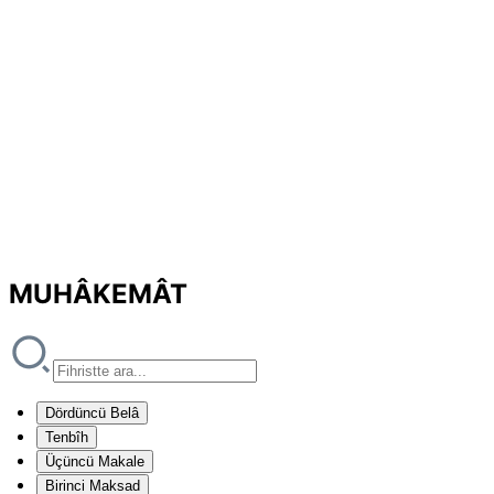
MUHÂKEMÂT
Dördüncü Belâ
Tenbîh
Üçüncü Makale
Birinci Maksad