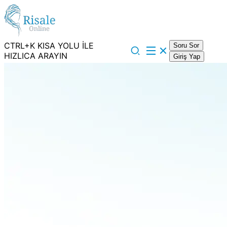
CTRL+K KISA YOLU İLE
Soru Sor
HIZLICA ARAYIN
Giriş Yap