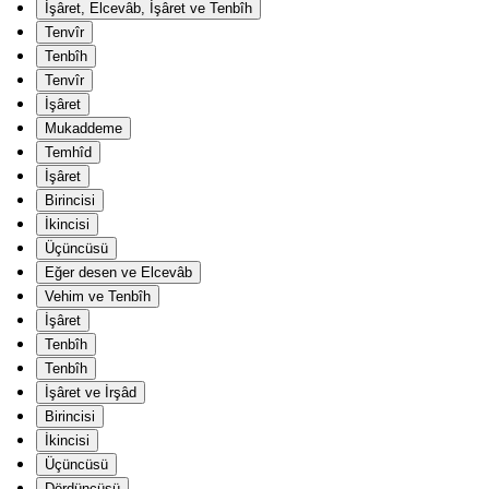
İşâret, Elcevâb, İşâret ve Tenbîh
Tenvîr
Tenbîh
Tenvîr
İşâret
Mukaddeme
Temhîd
İşâret
Birincisi
İkincisi
Üçüncüsü
Eğer desen ve Elcevâb
Vehim ve Tenbîh
İşâret
Tenbîh
Tenbîh
İşâret ve İrşâd
Birincisi
İkincisi
Üçüncüsü
Dördüncüsü