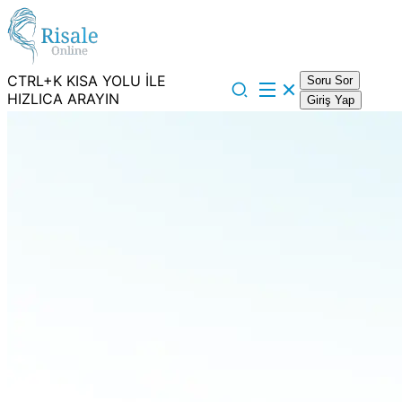
CTRL+K KISA YOLU İLE
Soru Sor
HIZLICA ARAYIN
Giriş Yap