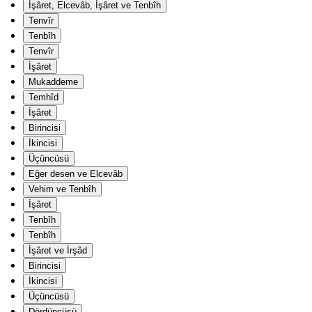
İşâret, Elcevâb, İşâret ve Tenbîh
Tenvîr
Tenbîh
Tenvîr
İşâret
Mukaddeme
Temhîd
İşâret
Birincisi
İkincisi
Üçüncüsü
Eğer desen ve Elcevâb
Vehim ve Tenbîh
İşâret
Tenbîh
Tenbîh
İşâret ve İrşâd
Birincisi
İkincisi
Üçüncüsü
Dördüncüsü