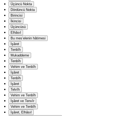
Üçüncü Nokta
Dördüncü Nokta
Birincisi
İkincisi
Üçüncüsü
Elhâsıl
Bu mes’elenin hâtimesi
İşâret
Tenbîh
Mukaddeme
Tenbîh
Vehim ve Tenbîh
İşâret
Tenbîh
İşâret
Telvîh
Vehim ve Tenbîh
İşâret ve Tenvîr
Vehim ve Tenbîh
İşâret, Elhâsıl