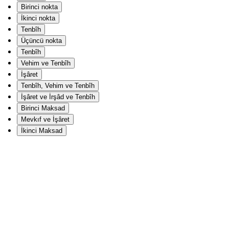
Birinci nokta
İkinci nokta
Tenbîh
Üçüncü nokta
Tenbîh
Vehim ve Tenbîh
İşâret
Tenbîh, Vehim ve Tenbîh
İşâret ve İrşâd ve Tenbîh
Birinci Maksad
Mevkıf ve İşâret
İkinci Maksad