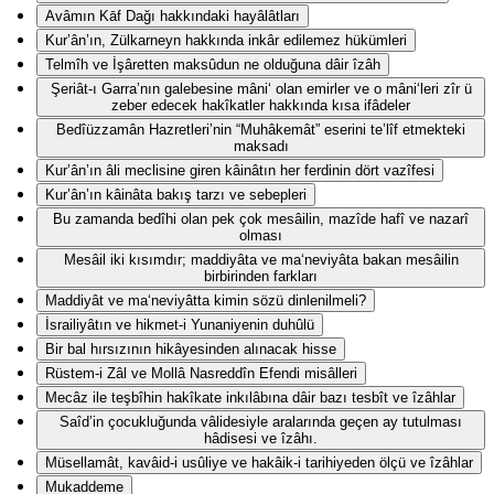
Avâmın Kāf Dağı hakkındaki hayâlâtları
Kur’ân’ın, Zülkarneyn hakkında inkâr edilemez hükümleri
Telmîh ve İşâretten maksûdun ne olduğuna dâir îzâh
Şeriât-ı Garra’nın galebesine mâni‘ olan emirler ve o mâni‘leri zîr ü
zeber edecek hakîkatler hakkında kısa ifâdeler
Bedîüzzamân Hazretleri’nin “Muhâkemât” eserini te’lîf etmekteki
maksadı
Kur’ân’ın âli meclisine giren kâinâtın her ferdinin dört vazîfesi
Kur’ân’ın kâinâta bakış tarzı ve sebepleri
Bu zamanda bedîhi olan pek çok mesâilin, mazîde hafî ve nazarî
olması
Mesâil iki kısımdır; maddiyâta ve ma‘neviyâta bakan mesâilin
birbirinden farkları
Maddiyât ve ma‘neviyâtta kimin sözü dinlenilmeli?
İsrailiyâtın ve hikmet-i Yunaniyenin duhûlü
Bir bal hırsızının hikâyesinden alınacak hisse
Rüstem-i Zâl ve Mollâ Nasreddîn Efendi misâlleri
Mecâz ile teşbîhin hakîkate inkılâbına dâir bazı tesbît ve îzâhlar
Saîd’in çocukluğunda vâlidesiyle aralarında geçen ay tutulması
hâdisesi ve îzâhı.
Müsellamât, kavâid-i usûliye ve hakâik-i tarihiyeden ölçü ve îzâhlar
Mukaddeme