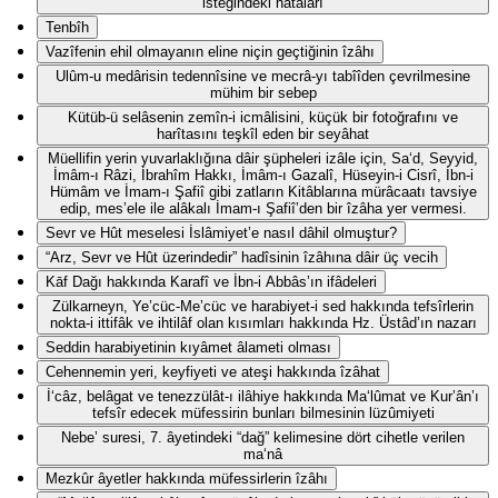
isteğindeki hatâları
Tenbîh
Vazîfenin ehil olmayanın eline niçin geçtiğinin îzâhı
Ulûm-u medârisin tedennîsine ve mecrâ-yı tabîîden çevrilmesine
mühim bir sebep
Kütüb-ü selâsenin zemîn-i icmâlisini, küçük bir fotoğrafını ve
harîtasını teşkîl eden bir seyâhat
Müellifin yerin yuvarlaklığına dâir şüpheleri izâle için, Sa‘d, Seyyid,
İmâm-ı Râzi, İbrahîm Hakkı, İmâm-ı Gazalî, Hüseyin-i Cisrî, İbn-i
Hümâm ve İmam-ı Şafiî gibi zatların Kitâblarına mürâcaatı tavsiye
edip, mes’ele ile alâkalı İmam-ı Şafiî’den bir îzâha yer vermesi.
Sevr ve Hût meselesi İslâmiyet’e nasıl dâhil olmuştur?
“Arz, Sevr ve Hût üzerindedir” hadîsinin îzâhına dâir üç vecih
Kāf Dağı hakkında Karafî ve İbn-i Abbâs’ın ifâdeleri
Zülkarneyn, Ye’cüc-Me’cüc ve harabiyet-i sed hakkında tefsîrlerin
nokta-i ittifâk ve ihtilâf olan kısımları hakkında Hz. Üstâd’ın nazarı
Seddin harabiyetinin kıyâmet âlameti olması
Cehennemin yeri, keyfiyeti ve ateşi hakkında îzâhat
İ‘câz, belâgat ve tenezzülât-ı ilâhiye hakkında Ma‘lûmat ve Kur’ân’ı
tefsîr edecek müfessirin bunları bilmesinin lüzûmiyeti
Nebe’ suresi, 7. âyetindeki “dağ” kelimesine dört cihetle verilen
ma‘nâ
Mezkûr âyetler hakkında müfessirlerin îzâhı