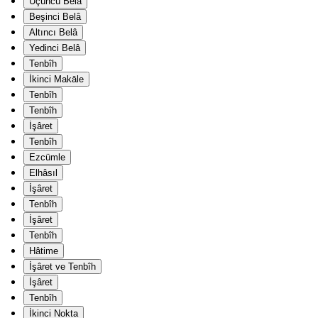
Üçüncü Belâ
Beşinci Belâ
Altıncı Belâ
Yedinci Belâ
Tenbîh
İkinci Makāle
Tenbîh
Tenbîh
İşâret
Tenbîh
Ezcümle
Elhâsıl
İşâret
Tenbîh
İşâret
Tenbîh
Hâtime
İşâret ve Tenbîh
İşâret
Tenbîh
İkinci Nokta