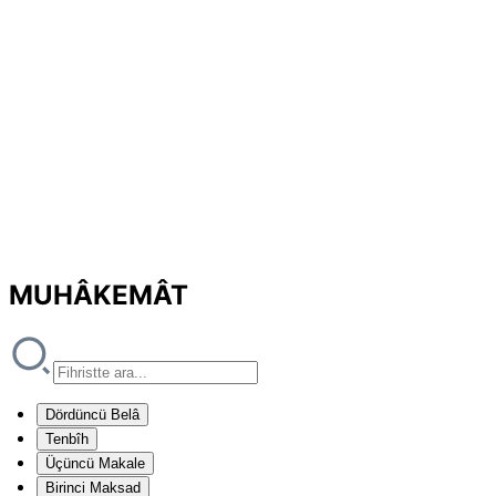
MUHÂKEMÂT
Dördüncü Belâ
Tenbîh
Üçüncü Makale
Birinci Maksad