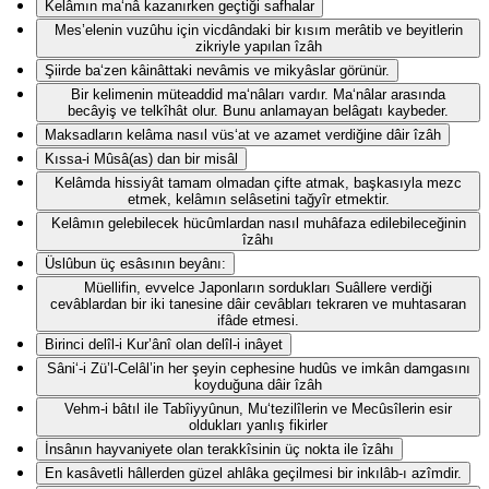
Kelâmın ma‘nâ kazanırken geçtiği safhalar
Mes’elenin vuzûhu için vicdândaki bir kısım merâtib ve beyitlerin
zikriyle yapılan îzâh
Şiirde ba‘zen kâinâttaki nevâmis ve mikyâslar görünür.
Bir kelimenin müteaddid ma‘nâları vardır. Ma‘nâlar arasında
becâyiş ve telkîhât olur. Bunu anlamayan belâgatı kaybeder.
Maksadların kelâma nasıl vüs‘at ve azamet verdiğine dâir îzâh
Kıssa-i Mûsâ(as) dan bir misâl
Kelâmda hissiyât tamam olmadan çifte atmak, başkasıyla mezc
etmek, kelâmın selâsetini tağyîr etmektir.
Kelâmın gelebilecek hücûmlardan nasıl muhâfaza edilebileceğinin
îzâhı
Üslûbun üç esâsının beyânı:
Müellifin, evvelce Japonların sordukları Suâllere verdiği
cevâblardan bir iki tanesine dâir cevâbları tekraren ve muhtasaran
ifâde etmesi.
Birinci delîl-i Kur’ânî olan delîl-i inâyet
Sâni‘-i Zü’l-Celâl’in her şeyin cephesine hudûs ve imkân damgasını
koyduğuna dâir îzâh
Vehm-i bâtıl ile Tabîiyyûnun, Mu‘tezilîlerin ve Mecûsîlerin esir
oldukları yanlış fikirler
İnsânın hayvaniyete olan terakkîsinin üç nokta ile îzâhı
En kasâvetli hâllerden güzel ahlâka geçilmesi bir inkılâb-ı azîmdir.