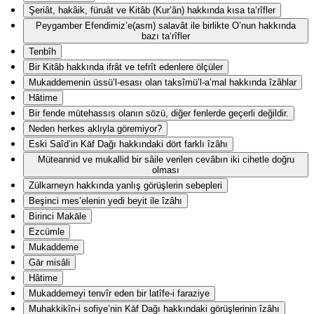
Şeriât, hakâik, füruât ve Kitâb (Kur’ân) hakkında kısa ta‘rîfler
Peygamber Efendimiz’e(asm) salavât ile birlikte O’nun hakkında
bazı ta‘rîfler
Tenbîh
Bir Kitâb hakkında ifrât ve tefrît edenlere ölçüler
Mukaddemenin üssü’l-esası olan taksîmü’l-a’mal hakkında îzâhlar
Hâtime
Bir fende mütehassıs olanın sözü, diğer fenlerde geçerli değildir.
Neden herkes aklıyla göremiyor?
Eski Saîd’in Kāf Dağı hakkındaki dört farklı îzâhı
Müteannid ve mukallid bir sâile verilen cevâbın iki cihetle doğru
olması
Zülkarneyn hakkında yanlış görüşlerin sebepleri
Beşinci mes’elenin yedi beyit ile îzâhı
Birinci Makāle
Ezcümle
Mukaddeme
Gār misâli
Hâtime
Mukaddemeyi tenvîr eden bir latîfe-i faraziye
Muhakkikîn-i sofiye’nin Kāf Dağı hakkındaki görüşlerinin îzâhı