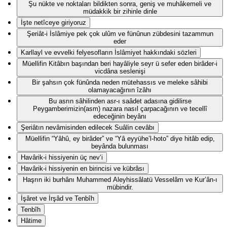
Şu nükte ve noktaları bildikten sonra, geniş ve muhâkemeli ve
müdakkik bir zihinle dinle
İşte netîceye giriyoruz
Şeriât-i İslâmiye pek çok ulûm ve fünûnun zübdesini tazammun
eder
Karllayl ve evvelki felyesofların İslâmiyet hakkındaki sözleri
Müellifin Kitâbın başından beri hayâliyle seyr ü sefer eden birâder-i
vicdâna seslenişi
Bir şahsın çok fünûnda neden mütehassıs ve meleke sâhibi
olamayacağının îzâhı
Bu asrın sâhilinden asr-ı saâdet adasına gidilirse
Peygamberimizin(asm) nazara nasıl çarpacağının ve tecellî
edeceğinin beyânı
Şeriâtın nevâmisinden edilecek Suâlin cevâbı
Müellifin “Yâhû, ey birâder” ve “Yâ eyyühe’l-hoto” diye hitâb edip,
beyânda bulunması
Havârik-i hissiyenin üç nev‘i
Havârik-i hissiyenin en birincisi ve kübrâsı
Haşrın iki burhânı Muhammed Aleyhissâlatü Vesselâm ve Kur’ân-ı
mübindir.
İşâret ve İrşâd ve Tenbîh
Tenbîh
Hâtime