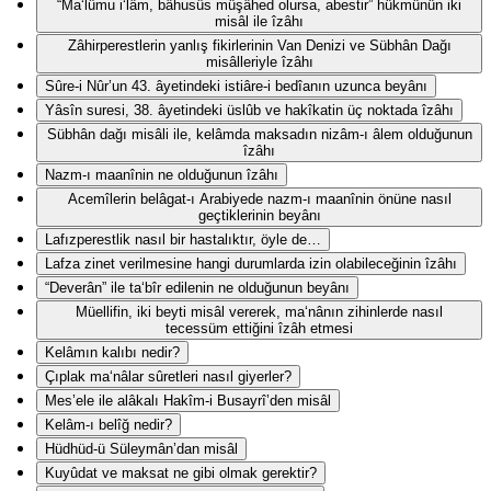
“Ma‘lûmu i‘lâm, bâhusûs müşâhed olursa, abestir” hükmünün iki
misâl ile îzâhı
Zâhirperestlerin yanlış fikirlerinin Van Denizi ve Sübhân Dağı
misâlleriyle îzâhı
Sûre-i Nûr’un 43. âyetindeki istiâre-i bedîanın uzunca beyânı
Yâsîn suresi, 38. âyetindeki üslûb ve hakîkatin üç noktada îzâhı
Sübhân dağı misâli ile, kelâmda maksadın nizâm-ı âlem olduğunun
îzâhı
Nazm-ı maanînin ne olduğunun îzâhı
Acemîlerin belâgat-ı Arabiyede nazm-ı maanînin önüne nasıl
geçtiklerinin beyânı
Lafızperestlik nasıl bir hastalıktır, öyle de…
Lafza zinet verilmesine hangi durumlarda izin olabileceğinin îzâhı
“Deverân” ile ta‘bîr edilenin ne olduğunun beyânı
Müellifin, iki beyti misâl vererek, ma‘nânın zihinlerde nasıl
tecessüm ettiğini îzâh etmesi
Kelâmın kalıbı nedir?
Çıplak ma‘nâlar sûretleri nasıl giyerler?
Mes’ele ile alâkalı Hakîm-i Busayrî’den misâl
Kelâm-ı belîğ nedir?
Hüdhüd-ü Süleymân’dan misâl
Kuyûdat ve maksat ne gibi olmak gerektir?