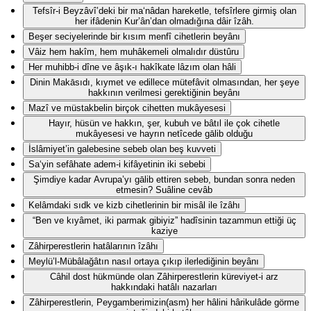
Tefsîr-i Beyzâvî’deki bir ma‘nâdan hareketle, tefsîrlere girmiş olan
her ifâdenin Kur’ân’dan olmadığına dâir îzâh.
Beşer seciyelerinde bir kısım menfî cihetlerin beyânı
Vâiz hem hakîm, hem muhâkemeli olmalıdır düstûru
Her muhibb-i dîne ve âşık-ı hakîkate lâzım olan hâli
Dinin Makāsıdı, kıymet ve edillece mütefâvit olmasından, her şeye
hakkının verilmesi gerektiğinin beyânı
Mazî ve müstakbelin birçok cihetten mukâyesesi
Hayır, hüsün ve hakkın, şer, kubuh ve bâtıl ile çok cihetle
mukâyesesi ve hayrın netîcede gālib olduğu
İslâmiyet’in galebesine sebeb olan beş kuvveti
Sa‘yin sefâhate adem-i kifâyetinin iki sebebi
Şimdiye kadar Avrupa’yı gālib ettiren sebeb, bundan sonra neden
etmesin? Suâline cevâb
Kelâmdaki sıdk ve kizb cihetlerinin bir misâl ile îzâhı
“Ben ve kıyâmet, iki parmak gibiyiz” hadîsinin tazammun ettiği üç
kaziye
Zâhirperestlerin hatâlarının îzâhı
Meylü’l-Mübâlağâtın nasıl ortaya çıkıp ilerlediğinin beyânı
Câhil dost hükmünde olan Zâhirperestlerin küreviyet-i arz
hakkındaki hatâlı nazarları
Zâhirperestlerin, Peygamberimizin(asm) her hâlini hârikulâde görme