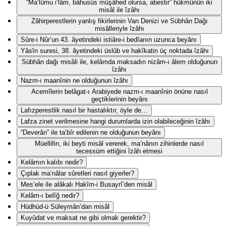
“Ma‘lûmu i‘lâm, bâhusûs müşâhed olursa, abestir” hükmünün iki
misâl ile îzâhı
Zâhirperestlerin yanlış fikirlerinin Van Denizi ve Sübhân Dağı
misâlleriyle îzâhı
Sûre-i Nûr’un 43. âyetindeki istiâre-i bedîanın uzunca beyânı
Yâsîn suresi, 38. âyetindeki üslûb ve hakîkatin üç noktada îzâhı
Sübhân dağı misâli ile, kelâmda maksadın nizâm-ı âlem olduğunun
îzâhı
Nazm-ı maanînin ne olduğunun îzâhı
Acemîlerin belâgat-ı Arabiyede nazm-ı maanînin önüne nasıl
geçtiklerinin beyânı
Lafızperestlik nasıl bir hastalıktır, öyle de…
Lafza zinet verilmesine hangi durumlarda izin olabileceğinin îzâhı
“Deverân” ile ta‘bîr edilenin ne olduğunun beyânı
Müellifin, iki beyti misâl vererek, ma‘nânın zihinlerde nasıl
tecessüm ettiğini îzâh etmesi
Kelâmın kalıbı nedir?
Çıplak ma‘nâlar sûretleri nasıl giyerler?
Mes’ele ile alâkalı Hakîm-i Busayrî’den misâl
Kelâm-ı belîğ nedir?
Hüdhüd-ü Süleymân’dan misâl
Kuyûdat ve maksat ne gibi olmak gerektir?