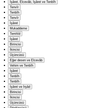
İşâret, Elcevâb, İşâret ve Tenbîh
Tenvîr
Tenbîh
Tenvîr
İşâret
Mukaddeme
Temhîd
İşâret
Birincisi
İkincisi
Üçüncüsü
Eğer desen ve Elcevâb
Vehim ve Tenbîh
İşâret
Tenbîh
Tenbîh
İşâret ve İrşâd
Birincisi
İkincisi
Üçüncüsü
Dördüncüsü