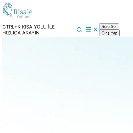
CTRL+K KISA YOLU İLE
Soru Sor
HIZLICA ARAYIN
Giriş Yap