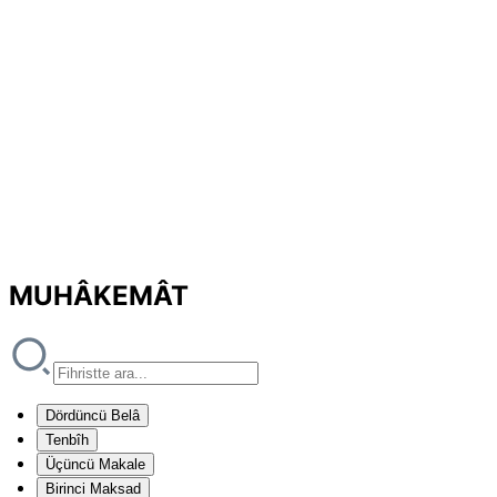
MUHÂKEMÂT
Dördüncü Belâ
Tenbîh
Üçüncü Makale
Birinci Maksad