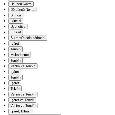
Üçüncü Nokta
Dördüncü Nokta
Birincisi
İkincisi
Üçüncüsü
Elhâsıl
Bu mes’elenin hâtimesi
İşâret
Tenbîh
Mukaddeme
Tenbîh
Vehim ve Tenbîh
İşâret
Tenbîh
İşâret
Telvîh
Vehim ve Tenbîh
İşâret ve Tenvîr
Vehim ve Tenbîh
İşâret, Elhâsıl