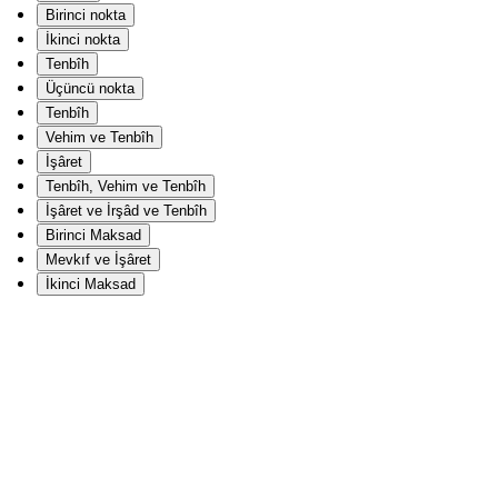
Birinci nokta
İkinci nokta
Tenbîh
Üçüncü nokta
Tenbîh
Vehim ve Tenbîh
İşâret
Tenbîh, Vehim ve Tenbîh
İşâret ve İrşâd ve Tenbîh
Birinci Maksad
Mevkıf ve İşâret
İkinci Maksad