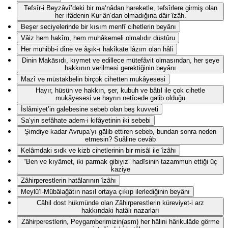
Tefsîr-i Beyzâvî’deki bir ma‘nâdan hareketle, tefsîrlere girmiş olan
her ifâdenin Kur’ân’dan olmadığına dâir îzâh.
Beşer seciyelerinde bir kısım menfî cihetlerin beyânı
Vâiz hem hakîm, hem muhâkemeli olmalıdır düstûru
Her muhibb-i dîne ve âşık-ı hakîkate lâzım olan hâli
Dinin Makāsıdı, kıymet ve edillece mütefâvit olmasından, her şeye
hakkının verilmesi gerektiğinin beyânı
Mazî ve müstakbelin birçok cihetten mukâyesesi
Hayır, hüsün ve hakkın, şer, kubuh ve bâtıl ile çok cihetle
mukâyesesi ve hayrın netîcede gālib olduğu
İslâmiyet’in galebesine sebeb olan beş kuvveti
Sa‘yin sefâhate adem-i kifâyetinin iki sebebi
Şimdiye kadar Avrupa’yı gālib ettiren sebeb, bundan sonra neden
etmesin? Suâline cevâb
Kelâmdaki sıdk ve kizb cihetlerinin bir misâl ile îzâhı
“Ben ve kıyâmet, iki parmak gibiyiz” hadîsinin tazammun ettiği üç
kaziye
Zâhirperestlerin hatâlarının îzâhı
Meylü’l-Mübâlağâtın nasıl ortaya çıkıp ilerlediğinin beyânı
Câhil dost hükmünde olan Zâhirperestlerin küreviyet-i arz
hakkındaki hatâlı nazarları
Zâhirperestlerin, Peygamberimizin(asm) her hâlini hârikulâde görme