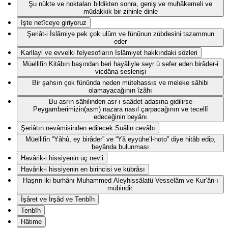
Şu nükte ve noktaları bildikten sonra, geniş ve muhâkemeli ve
müdakkik bir zihinle dinle
İşte netîceye giriyoruz
Şeriât-i İslâmiye pek çok ulûm ve fünûnun zübdesini tazammun
eder
Karllayl ve evvelki felyesofların İslâmiyet hakkındaki sözleri
Müellifin Kitâbın başından beri hayâliyle seyr ü sefer eden birâder-i
vicdâna seslenişi
Bir şahsın çok fünûnda neden mütehassıs ve meleke sâhibi
olamayacağının îzâhı
Bu asrın sâhilinden asr-ı saâdet adasına gidilirse
Peygamberimizin(asm) nazara nasıl çarpacağının ve tecellî
edeceğinin beyânı
Şeriâtın nevâmisinden edilecek Suâlin cevâbı
Müellifin “Yâhû, ey birâder” ve “Yâ eyyühe’l-hoto” diye hitâb edip,
beyânda bulunması
Havârik-i hissiyenin üç nev‘i
Havârik-i hissiyenin en birincisi ve kübrâsı
Haşrın iki burhânı Muhammed Aleyhissâlatü Vesselâm ve Kur’ân-ı
mübindir.
İşâret ve İrşâd ve Tenbîh
Tenbîh
Hâtime