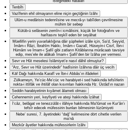
isteğindeki hatâları
Tenbîh
Vazîfenin ehil olmayanın eline niçin geçtiğinin îzâhı
Ulûm-u medârisin tedennîsine ve mecrâ-yı tabîîden çevrilmesine
mühim bir sebep
Kütüb-ü selâsenin zemîn-i icmâlisini, küçük bir fotoğrafını ve
harîtasını teşkîl eden bir seyâhat
Müellifin yerin yuvarlaklığına dâir şüpheleri izâle için, Sa‘d, Seyyid,
İmâm-ı Râzi, İbrahîm Hakkı, İmâm-ı Gazalî, Hüseyin-i Cisrî, İbn-i
Hümâm ve İmam-ı Şafiî gibi zatların Kitâblarına mürâcaatı tavsiye
edip, mes’ele ile alâkalı İmam-ı Şafiî’den bir îzâha yer vermesi.
Sevr ve Hût meselesi İslâmiyet’e nasıl dâhil olmuştur?
“Arz, Sevr ve Hût üzerindedir” hadîsinin îzâhına dâir üç vecih
Kāf Dağı hakkında Karafî ve İbn-i Abbâs’ın ifâdeleri
Zülkarneyn, Ye’cüc-Me’cüc ve harabiyet-i sed hakkında tefsîrlerin
nokta-i ittifâk ve ihtilâf olan kısımları hakkında Hz. Üstâd’ın nazarı
Seddin harabiyetinin kıyâmet âlameti olması
Cehennemin yeri, keyfiyeti ve ateşi hakkında îzâhat
İ‘câz, belâgat ve tenezzülât-ı ilâhiye hakkında Ma‘lûmat ve Kur’ân’ı
tefsîr edecek müfessirin bunları bilmesinin lüzûmiyeti
Nebe’ suresi, 7. âyetindeki “dağ” kelimesine dört cihetle verilen
ma‘nâ
Mezkûr âyetler hakkında müfessirlerin îzâhı