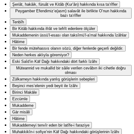
Şeriât, hakâik, füruât ve Kitâb (Kur’ân) hakkında kısa ta‘rîfler
Peygamber Efendimiz’e(asm) salavât ile birlikte O’nun hakkında
bazı ta‘rîfler
Tenbîh
Bir Kitâb hakkında ifrât ve tefrît edenlere ölçüler
Mukaddemenin üssü’l-esası olan taksîmü’l-a’mal hakkında îzâhlar
Hâtime
Bir fende mütehassıs olanın sözü, diğer fenlerde geçerli değildir.
Neden herkes aklıyla göremiyor?
Eski Saîd’in Kāf Dağı hakkındaki dört farklı îzâhı
Müteannid ve mukallid bir sâile verilen cevâbın iki cihetle doğru
olması
Zülkarneyn hakkında yanlış görüşlerin sebepleri
Beşinci mes’elenin yedi beyit ile îzâhı
Birinci Makāle
Ezcümle
Mukaddeme
Gār misâli
Hâtime
Mukaddemeyi tenvîr eden bir latîfe-i faraziye
Muhakkikîn-i sofiye’nin Kāf Dağı hakkındaki görüşlerinin îzâhı