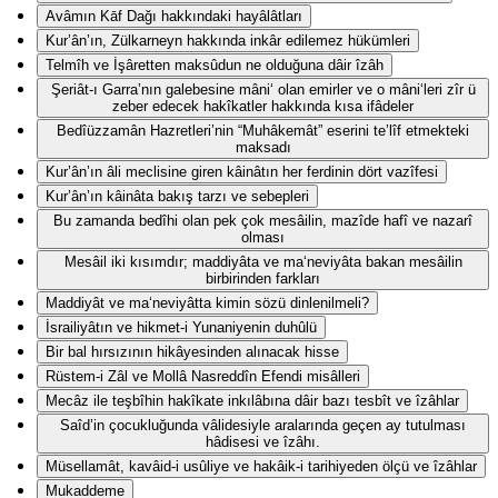
Avâmın Kāf Dağı hakkındaki hayâlâtları
Kur’ân’ın, Zülkarneyn hakkında inkâr edilemez hükümleri
Telmîh ve İşâretten maksûdun ne olduğuna dâir îzâh
Şeriât-ı Garra’nın galebesine mâni‘ olan emirler ve o mâni‘leri zîr ü
zeber edecek hakîkatler hakkında kısa ifâdeler
Bedîüzzamân Hazretleri’nin “Muhâkemât” eserini te’lîf etmekteki
maksadı
Kur’ân’ın âli meclisine giren kâinâtın her ferdinin dört vazîfesi
Kur’ân’ın kâinâta bakış tarzı ve sebepleri
Bu zamanda bedîhi olan pek çok mesâilin, mazîde hafî ve nazarî
olması
Mesâil iki kısımdır; maddiyâta ve ma‘neviyâta bakan mesâilin
birbirinden farkları
Maddiyât ve ma‘neviyâtta kimin sözü dinlenilmeli?
İsrailiyâtın ve hikmet-i Yunaniyenin duhûlü
Bir bal hırsızının hikâyesinden alınacak hisse
Rüstem-i Zâl ve Mollâ Nasreddîn Efendi misâlleri
Mecâz ile teşbîhin hakîkate inkılâbına dâir bazı tesbît ve îzâhlar
Saîd’in çocukluğunda vâlidesiyle aralarında geçen ay tutulması
hâdisesi ve îzâhı.
Müsellamât, kavâid-i usûliye ve hakâik-i tarihiyeden ölçü ve îzâhlar
Mukaddeme