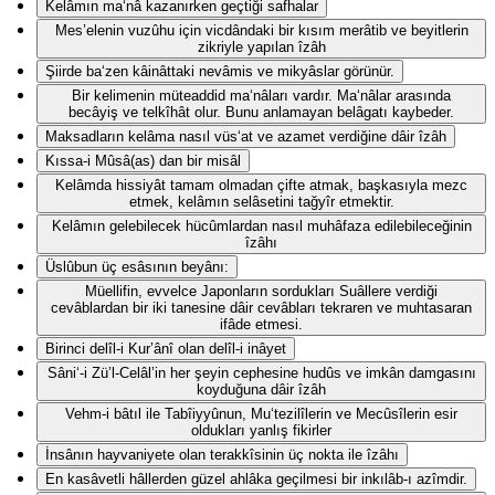
Kelâmın ma‘nâ kazanırken geçtiği safhalar
Mes’elenin vuzûhu için vicdândaki bir kısım merâtib ve beyitlerin
zikriyle yapılan îzâh
Şiirde ba‘zen kâinâttaki nevâmis ve mikyâslar görünür.
Bir kelimenin müteaddid ma‘nâları vardır. Ma‘nâlar arasında
becâyiş ve telkîhât olur. Bunu anlamayan belâgatı kaybeder.
Maksadların kelâma nasıl vüs‘at ve azamet verdiğine dâir îzâh
Kıssa-i Mûsâ(as) dan bir misâl
Kelâmda hissiyât tamam olmadan çifte atmak, başkasıyla mezc
etmek, kelâmın selâsetini tağyîr etmektir.
Kelâmın gelebilecek hücûmlardan nasıl muhâfaza edilebileceğinin
îzâhı
Üslûbun üç esâsının beyânı:
Müellifin, evvelce Japonların sordukları Suâllere verdiği
cevâblardan bir iki tanesine dâir cevâbları tekraren ve muhtasaran
ifâde etmesi.
Birinci delîl-i Kur’ânî olan delîl-i inâyet
Sâni‘-i Zü’l-Celâl’in her şeyin cephesine hudûs ve imkân damgasını
koyduğuna dâir îzâh
Vehm-i bâtıl ile Tabîiyyûnun, Mu‘tezilîlerin ve Mecûsîlerin esir
oldukları yanlış fikirler
İnsânın hayvaniyete olan terakkîsinin üç nokta ile îzâhı
En kasâvetli hâllerden güzel ahlâka geçilmesi bir inkılâb-ı azîmdir.