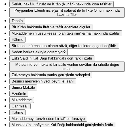
Şeriât, hakâik, füruât ve Kitâb (Kur’ân) hakkında kısa ta‘rîfler
Peygamber Efendimiz’e(asm) salavât ile birlikte O’nun hakkında
bazı ta‘rîfler
Tenbîh
Bir Kitâb hakkında ifrât ve tefrît edenlere ölçüler
Mukaddemenin üssü’l-esası olan taksîmü’l-a’mal hakkında îzâhlar
Hâtime
Bir fende mütehassıs olanın sözü, diğer fenlerde geçerli değildir.
Neden herkes aklıyla göremiyor?
Eski Saîd’in Kāf Dağı hakkındaki dört farklı îzâhı
Müteannid ve mukallid bir sâile verilen cevâbın iki cihetle doğru
olması
Zülkarneyn hakkında yanlış görüşlerin sebepleri
Beşinci mes’elenin yedi beyit ile îzâhı
Birinci Makāle
Ezcümle
Mukaddeme
Gār misâli
Hâtime
Mukaddemeyi tenvîr eden bir latîfe-i faraziye
Muhakkikîn-i sofiye’nin Kāf Dağı hakkındaki görüşlerinin îzâhı