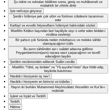
Şu nükte ve noktaları bildikten sonra, geniş ve muhâkemeli ve
müdakkik bir zihinle dinle
İşte netîceye giriyoruz
Şeriât-i İslâmiye pek çok ulûm ve fünûnun zübdesini tazammun
eder
Karllayl ve evvelki felyesofların İslâmiyet hakkındaki sözleri
Müellifin Kitâbın başından beri hayâliyle seyr ü sefer eden birâder-i
vicdâna seslenişi
Bir şahsın çok fünûnda neden mütehassıs ve meleke sâhibi
olamayacağının îzâhı
Bu asrın sâhilinden asr-ı saâdet adasına gidilirse
Peygamberimizin(asm) nazara nasıl çarpacağının ve tecellî
edeceğinin beyânı
Şeriâtın nevâmisinden edilecek Suâlin cevâbı
Müellifin “Yâhû, ey birâder” ve “Yâ eyyühe’l-hoto” diye hitâb edip,
beyânda bulunması
Havârik-i hissiyenin üç nev‘i
Havârik-i hissiyenin en birincisi ve kübrâsı
Haşrın iki burhânı Muhammed Aleyhissâlatü Vesselâm ve Kur’ân-ı
mübindir.
İşâret ve İrşâd ve Tenbîh
Tenbîh
Hâtime