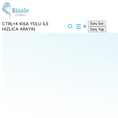
CTRL+K KISA YOLU İLE
Soru Sor
HIZLICA ARAYIN
Giriş Yap