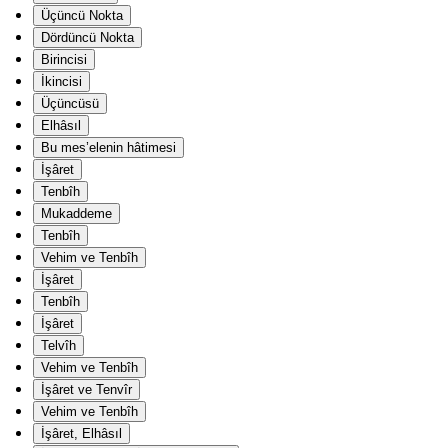
Üçüncü Nokta
Dördüncü Nokta
Birincisi
İkincisi
Üçüncüsü
Elhâsıl
Bu mes’elenin hâtimesi
İşâret
Tenbîh
Mukaddeme
Tenbîh
Vehim ve Tenbîh
İşâret
Tenbîh
İşâret
Telvîh
Vehim ve Tenbîh
İşâret ve Tenvîr
Vehim ve Tenbîh
İşâret, Elhâsıl