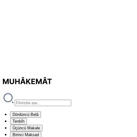
MUHÂKEMÂT
Dördüncü Belâ
Tenbîh
Üçüncü Makale
Birinci Maksad