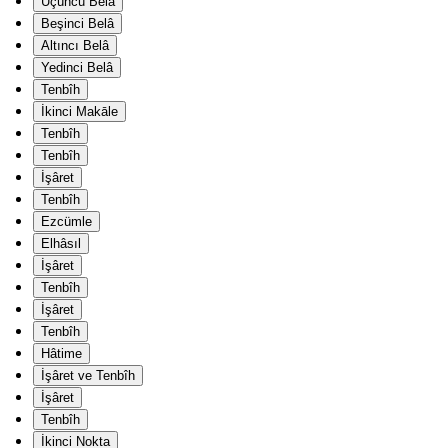
Üçüncü Belâ
Beşinci Belâ
Altıncı Belâ
Yedinci Belâ
Tenbîh
İkinci Makāle
Tenbîh
Tenbîh
İşâret
Tenbîh
Ezcümle
Elhâsıl
İşâret
Tenbîh
İşâret
Tenbîh
Hâtime
İşâret ve Tenbîh
İşâret
Tenbîh
İkinci Nokta