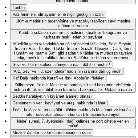
isteğindeki hatâları
Tenbîh
Vazîfenin ehil olmayanın eline niçin geçtiğinin îzâhı
Ulûm-u medârisin tedennîsine ve mecrâ-yı tabîîden çevrilmesine
mühim bir sebep
Kütüb-ü selâsenin zemîn-i icmâlisini, küçük bir fotoğrafını ve
harîtasını teşkîl eden bir seyâhat
Müellifin yerin yuvarlaklığına dâir şüpheleri izâle için, Sa‘d, Seyyid,
İmâm-ı Râzi, İbrahîm Hakkı, İmâm-ı Gazalî, Hüseyin-i Cisrî, İbn-i
Hümâm ve İmam-ı Şafiî gibi zatların Kitâblarına mürâcaatı tavsiye
edip, mes’ele ile alâkalı İmam-ı Şafiî’den bir îzâha yer vermesi.
Sevr ve Hût meselesi İslâmiyet’e nasıl dâhil olmuştur?
“Arz, Sevr ve Hût üzerindedir” hadîsinin îzâhına dâir üç vecih
Kāf Dağı hakkında Karafî ve İbn-i Abbâs’ın ifâdeleri
Zülkarneyn, Ye’cüc-Me’cüc ve harabiyet-i sed hakkında tefsîrlerin
nokta-i ittifâk ve ihtilâf olan kısımları hakkında Hz. Üstâd’ın nazarı
Seddin harabiyetinin kıyâmet âlameti olması
Cehennemin yeri, keyfiyeti ve ateşi hakkında îzâhat
İ‘câz, belâgat ve tenezzülât-ı ilâhiye hakkında Ma‘lûmat ve Kur’ân’ı
tefsîr edecek müfessirin bunları bilmesinin lüzûmiyeti
Nebe’ suresi, 7. âyetindeki “dağ” kelimesine dört cihetle verilen
ma‘nâ
Mezkûr âyetler hakkında müfessirlerin îzâhı