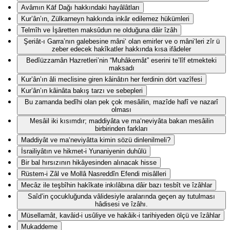
Avâmın Kāf Dağı hakkındaki hayâlâtları
Kur’ân’ın, Zülkarneyn hakkında inkâr edilemez hükümleri
Telmîh ve İşâretten maksûdun ne olduğuna dâir îzâh
Şeriât-ı Garra’nın galebesine mâni‘ olan emirler ve o mâni‘leri zîr ü
zeber edecek hakîkatler hakkında kısa ifâdeler
Bedîüzzamân Hazretleri’nin “Muhâkemât” eserini te’lîf etmekteki
maksadı
Kur’ân’ın âli meclisine giren kâinâtın her ferdinin dört vazîfesi
Kur’ân’ın kâinâta bakış tarzı ve sebepleri
Bu zamanda bedîhi olan pek çok mesâilin, mazîde hafî ve nazarî
olması
Mesâil iki kısımdır; maddiyâta ve ma‘neviyâta bakan mesâilin
birbirinden farkları
Maddiyât ve ma‘neviyâtta kimin sözü dinlenilmeli?
İsrailiyâtın ve hikmet-i Yunaniyenin duhûlü
Bir bal hırsızının hikâyesinden alınacak hisse
Rüstem-i Zâl ve Mollâ Nasreddîn Efendi misâlleri
Mecâz ile teşbîhin hakîkate inkılâbına dâir bazı tesbît ve îzâhlar
Saîd’in çocukluğunda vâlidesiyle aralarında geçen ay tutulması
hâdisesi ve îzâhı.
Müsellamât, kavâid-i usûliye ve hakâik-i tarihiyeden ölçü ve îzâhlar
Mukaddeme