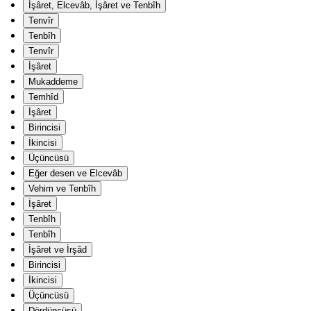
İşâret, Elcevâb, İşâret ve Tenbîh
Tenvîr
Tenbîh
Tenvîr
İşâret
Mukaddeme
Temhîd
İşâret
Birincisi
İkincisi
Üçüncüsü
Eğer desen ve Elcevâb
Vehim ve Tenbîh
İşâret
Tenbîh
Tenbîh
İşâret ve İrşâd
Birincisi
İkincisi
Üçüncüsü
Dördüncüsü