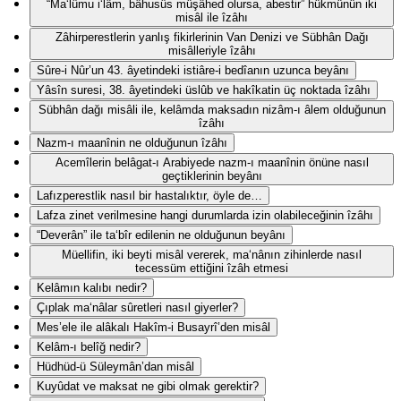
“Ma‘lûmu i‘lâm, bâhusûs müşâhed olursa, abestir” hükmünün iki
misâl ile îzâhı
Zâhirperestlerin yanlış fikirlerinin Van Denizi ve Sübhân Dağı
misâlleriyle îzâhı
Sûre-i Nûr’un 43. âyetindeki istiâre-i bedîanın uzunca beyânı
Yâsîn suresi, 38. âyetindeki üslûb ve hakîkatin üç noktada îzâhı
Sübhân dağı misâli ile, kelâmda maksadın nizâm-ı âlem olduğunun
îzâhı
Nazm-ı maanînin ne olduğunun îzâhı
Acemîlerin belâgat-ı Arabiyede nazm-ı maanînin önüne nasıl
geçtiklerinin beyânı
Lafızperestlik nasıl bir hastalıktır, öyle de…
Lafza zinet verilmesine hangi durumlarda izin olabileceğinin îzâhı
“Deverân” ile ta‘bîr edilenin ne olduğunun beyânı
Müellifin, iki beyti misâl vererek, ma‘nânın zihinlerde nasıl
tecessüm ettiğini îzâh etmesi
Kelâmın kalıbı nedir?
Çıplak ma‘nâlar sûretleri nasıl giyerler?
Mes’ele ile alâkalı Hakîm-i Busayrî’den misâl
Kelâm-ı belîğ nedir?
Hüdhüd-ü Süleymân’dan misâl
Kuyûdat ve maksat ne gibi olmak gerektir?