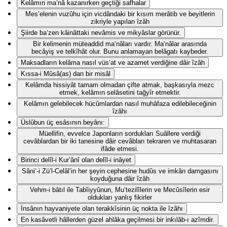
Kelâmın ma‘nâ kazanırken geçtiği safhalar
Mes’elenin vuzûhu için vicdândaki bir kısım merâtib ve beyitlerin
zikriyle yapılan îzâh
Şiirde ba‘zen kâinâttaki nevâmis ve mikyâslar görünür.
Bir kelimenin müteaddid ma‘nâları vardır. Ma‘nâlar arasında
becâyiş ve telkîhât olur. Bunu anlamayan belâgatı kaybeder.
Maksadların kelâma nasıl vüs‘at ve azamet verdiğine dâir îzâh
Kıssa-i Mûsâ(as) dan bir misâl
Kelâmda hissiyât tamam olmadan çifte atmak, başkasıyla mezc
etmek, kelâmın selâsetini tağyîr etmektir.
Kelâmın gelebilecek hücûmlardan nasıl muhâfaza edilebileceğinin
îzâhı
Üslûbun üç esâsının beyânı:
Müellifin, evvelce Japonların sordukları Suâllere verdiği
cevâblardan bir iki tanesine dâir cevâbları tekraren ve muhtasaran
ifâde etmesi.
Birinci delîl-i Kur’ânî olan delîl-i inâyet
Sâni‘-i Zü’l-Celâl’in her şeyin cephesine hudûs ve imkân damgasını
koyduğuna dâir îzâh
Vehm-i bâtıl ile Tabîiyyûnun, Mu‘tezilîlerin ve Mecûsîlerin esir
oldukları yanlış fikirler
İnsânın hayvaniyete olan terakkîsinin üç nokta ile îzâhı
En kasâvetli hâllerden güzel ahlâka geçilmesi bir inkılâb-ı azîmdir.