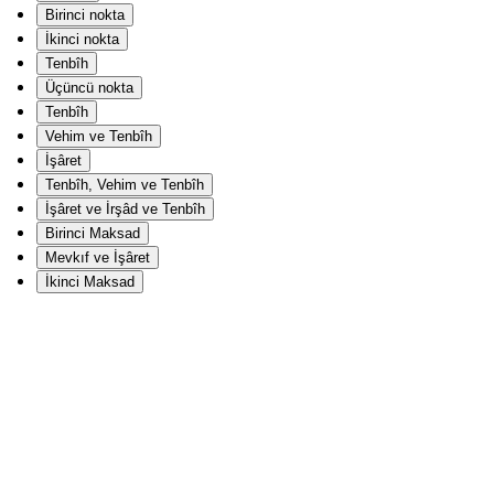
Birinci nokta
İkinci nokta
Tenbîh
Üçüncü nokta
Tenbîh
Vehim ve Tenbîh
İşâret
Tenbîh, Vehim ve Tenbîh
İşâret ve İrşâd ve Tenbîh
Birinci Maksad
Mevkıf ve İşâret
İkinci Maksad