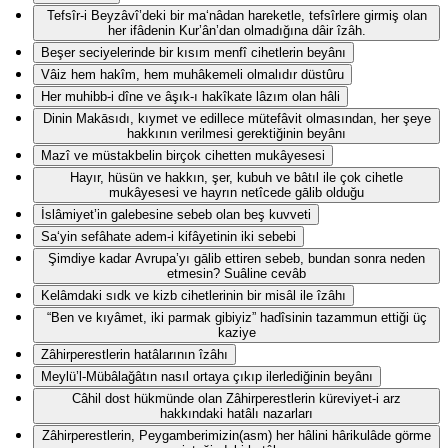
Tefsîr-i Beyzâvî’deki bir ma‘nâdan hareketle, tefsîrlere girmiş olan
her ifâdenin Kur’ân’dan olmadığına dâir îzâh.
Beşer seciyelerinde bir kısım menfî cihetlerin beyânı
Vâiz hem hakîm, hem muhâkemeli olmalıdır düstûru
Her muhibb-i dîne ve âşık-ı hakîkate lâzım olan hâli
Dinin Makāsıdı, kıymet ve edillece mütefâvit olmasından, her şeye
hakkının verilmesi gerektiğinin beyânı
Mazî ve müstakbelin birçok cihetten mukâyesesi
Hayır, hüsün ve hakkın, şer, kubuh ve bâtıl ile çok cihetle
mukâyesesi ve hayrın netîcede gālib olduğu
İslâmiyet’in galebesine sebeb olan beş kuvveti
Sa‘yin sefâhate adem-i kifâyetinin iki sebebi
Şimdiye kadar Avrupa’yı gālib ettiren sebeb, bundan sonra neden
etmesin? Suâline cevâb
Kelâmdaki sıdk ve kizb cihetlerinin bir misâl ile îzâhı
“Ben ve kıyâmet, iki parmak gibiyiz” hadîsinin tazammun ettiği üç
kaziye
Zâhirperestlerin hatâlarının îzâhı
Meylü’l-Mübâlağâtın nasıl ortaya çıkıp ilerlediğinin beyânı
Câhil dost hükmünde olan Zâhirperestlerin küreviyet-i arz
hakkındaki hatâlı nazarları
Zâhirperestlerin, Peygamberimizin(asm) her hâlini hârikulâde görme