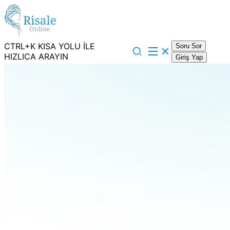
CTRL+K KISA YOLU İLE
Soru Sor
HIZLICA ARAYIN
Giriş Yap