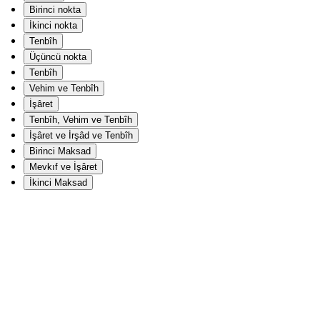
Birinci nokta
İkinci nokta
Tenbîh
Üçüncü nokta
Tenbîh
Vehim ve Tenbîh
İşâret
Tenbîh, Vehim ve Tenbîh
İşâret ve İrşâd ve Tenbîh
Birinci Maksad
Mevkıf ve İşâret
İkinci Maksad