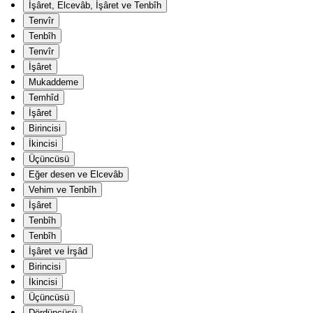
İşâret, Elcevâb, İşâret ve Tenbîh
Tenvîr
Tenbîh
Tenvîr
İşâret
Mukaddeme
Temhîd
İşâret
Birincisi
İkincisi
Üçüncüsü
Eğer desen ve Elcevâb
Vehim ve Tenbîh
İşâret
Tenbîh
Tenbîh
İşâret ve İrşâd
Birincisi
İkincisi
Üçüncüsü
Dördüncüsü