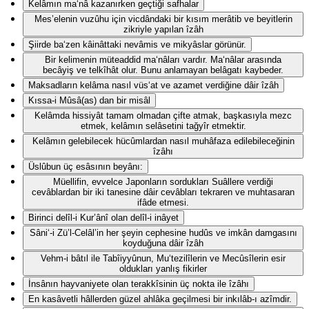
Kelâmın ma‘nâ kazanırken geçtiği safhalar
Mes’elenin vuzûhu için vicdândaki bir kısım merâtib ve beyitlerin
zikriyle yapılan îzâh
Şiirde ba‘zen kâinâttaki nevâmis ve mikyâslar görünür.
Bir kelimenin müteaddid ma‘nâları vardır. Ma‘nâlar arasında
becâyiş ve telkîhât olur. Bunu anlamayan belâgatı kaybeder.
Maksadların kelâma nasıl vüs‘at ve azamet verdiğine dâir îzâh
Kıssa-i Mûsâ(as) dan bir misâl
Kelâmda hissiyât tamam olmadan çifte atmak, başkasıyla mezc
etmek, kelâmın selâsetini tağyîr etmektir.
Kelâmın gelebilecek hücûmlardan nasıl muhâfaza edilebileceğinin
îzâhı
Üslûbun üç esâsının beyânı:
Müellifin, evvelce Japonların sordukları Suâllere verdiği
cevâblardan bir iki tanesine dâir cevâbları tekraren ve muhtasaran
ifâde etmesi.
Birinci delîl-i Kur’ânî olan delîl-i inâyet
Sâni‘-i Zü’l-Celâl’in her şeyin cephesine hudûs ve imkân damgasını
koyduğuna dâir îzâh
Vehm-i bâtıl ile Tabîiyyûnun, Mu‘tezilîlerin ve Mecûsîlerin esir
oldukları yanlış fikirler
İnsânın hayvaniyete olan terakkîsinin üç nokta ile îzâhı
En kasâvetli hâllerden güzel ahlâka geçilmesi bir inkılâb-ı azîmdir.