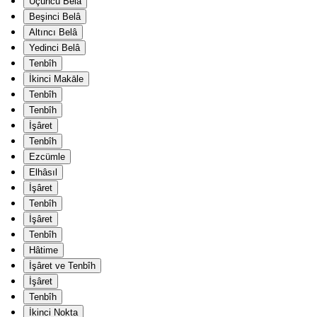
Üçüncü Belâ
Beşinci Belâ
Altıncı Belâ
Yedinci Belâ
Tenbîh
İkinci Makāle
Tenbîh
Tenbîh
İşâret
Tenbîh
Ezcümle
Elhâsıl
İşâret
Tenbîh
İşâret
Tenbîh
Hâtime
İşâret ve Tenbîh
İşâret
Tenbîh
İkinci Nokta