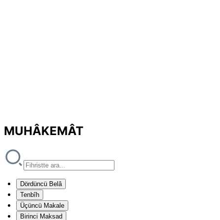
MUHÂKEMÂT
Dördüncü Belâ
Tenbîh
Üçüncü Makale
Birinci Maksad