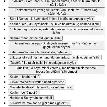
“Ma‘lûmu i‘lâm, bâhusûs müşâhed olursa, abestir” hükmünün iki
misâl ile îzâhı
Zâhirperestlerin yanlış fikirlerinin Van Denizi ve Sübhân Dağı
misâlleriyle îzâhı
Sûre-i Nûr’un 43. âyetindeki istiâre-i bedîanın uzunca beyânı
Yâsîn suresi, 38. âyetindeki üslûb ve hakîkatin üç noktada îzâhı
Sübhân dağı misâli ile, kelâmda maksadın nizâm-ı âlem olduğunun
îzâhı
Nazm-ı maanînin ne olduğunun îzâhı
Acemîlerin belâgat-ı Arabiyede nazm-ı maanînin önüne nasıl
geçtiklerinin beyânı
Lafızperestlik nasıl bir hastalıktır, öyle de…
Lafza zinet verilmesine hangi durumlarda izin olabileceğinin îzâhı
“Deverân” ile ta‘bîr edilenin ne olduğunun beyânı
Müellifin, iki beyti misâl vererek, ma‘nânın zihinlerde nasıl
tecessüm ettiğini îzâh etmesi
Kelâmın kalıbı nedir?
Çıplak ma‘nâlar sûretleri nasıl giyerler?
Mes’ele ile alâkalı Hakîm-i Busayrî’den misâl
Kelâm-ı belîğ nedir?
Hüdhüd-ü Süleymân’dan misâl
Kuyûdat ve maksat ne gibi olmak gerektir?