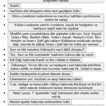
isteğindeki hatâları
Tenbîh
Vazîfenin ehil olmayanın eline niçin geçtiğinin îzâhı
Ulûm-u medârisin tedennîsine ve mecrâ-yı tabîîden çevrilmesine
mühim bir sebep
Kütüb-ü selâsenin zemîn-i icmâlisini, küçük bir fotoğrafını ve
harîtasını teşkîl eden bir seyâhat
Müellifin yerin yuvarlaklığına dâir şüpheleri izâle için, Sa‘d, Seyyid,
İmâm-ı Râzi, İbrahîm Hakkı, İmâm-ı Gazalî, Hüseyin-i Cisrî, İbn-i
Hümâm ve İmam-ı Şafiî gibi zatların Kitâblarına mürâcaatı tavsiye
edip, mes’ele ile alâkalı İmam-ı Şafiî’den bir îzâha yer vermesi.
Sevr ve Hût meselesi İslâmiyet’e nasıl dâhil olmuştur?
“Arz, Sevr ve Hût üzerindedir” hadîsinin îzâhına dâir üç vecih
Kāf Dağı hakkında Karafî ve İbn-i Abbâs’ın ifâdeleri
Zülkarneyn, Ye’cüc-Me’cüc ve harabiyet-i sed hakkında tefsîrlerin
nokta-i ittifâk ve ihtilâf olan kısımları hakkında Hz. Üstâd’ın nazarı
Seddin harabiyetinin kıyâmet âlameti olması
Cehennemin yeri, keyfiyeti ve ateşi hakkında îzâhat
İ‘câz, belâgat ve tenezzülât-ı ilâhiye hakkında Ma‘lûmat ve Kur’ân’ı
tefsîr edecek müfessirin bunları bilmesinin lüzûmiyeti
Nebe’ suresi, 7. âyetindeki “dağ” kelimesine dört cihetle verilen
ma‘nâ
Mezkûr âyetler hakkında müfessirlerin îzâhı