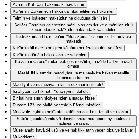
Avâmın Kāf Dağı hakkındaki hayâlâtları
Kur’ân’ın, Zülkarneyn hakkında inkâr edilemez hükümleri
Telmîh ve İşâretten maksûdun ne olduğuna dâir îzâh
Şeriât-ı Garra’nın galebesine mâni‘ olan emirler ve o mâni‘leri zîr ü
zeber edecek hakîkatler hakkında kısa ifâdeler
Bedîüzzamân Hazretleri’nin “Muhâkemât” eserini te’lîf etmekteki
maksadı
Kur’ân’ın âli meclisine giren kâinâtın her ferdinin dört vazîfesi
Kur’ân’ın kâinâta bakış tarzı ve sebepleri
Bu zamanda bedîhi olan pek çok mesâilin, mazîde hafî ve nazarî
olması
Mesâil iki kısımdır; maddiyâta ve ma‘neviyâta bakan mesâilin
birbirinden farkları
Maddiyât ve ma‘neviyâtta kimin sözü dinlenilmeli?
İsrailiyâtın ve hikmet-i Yunaniyenin duhûlü
Bir bal hırsızının hikâyesinden alınacak hisse
Rüstem-i Zâl ve Mollâ Nasreddîn Efendi misâlleri
Mecâz ile teşbîhin hakîkate inkılâbına dâir bazı tesbît ve îzâhlar
Saîd’in çocukluğunda vâlidesiyle aralarında geçen ay tutulması
hâdisesi ve îzâhı.
Müsellamât, kavâid-i usûliye ve hakâik-i tarihiyeden ölçü ve îzâhlar
Mukaddeme