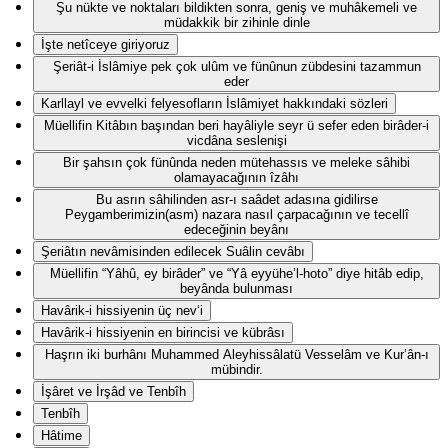
Şu nükte ve noktaları bildikten sonra, geniş ve muhâkemeli ve
müdakkik bir zihinle dinle
İşte netîceye giriyoruz
Şeriât-i İslâmiye pek çok ulûm ve fünûnun zübdesini tazammun
eder
Karllayl ve evvelki felyesofların İslâmiyet hakkındaki sözleri
Müellifin Kitâbın başından beri hayâliyle seyr ü sefer eden birâder-i
vicdâna seslenişi
Bir şahsın çok fünûnda neden mütehassıs ve meleke sâhibi
olamayacağının îzâhı
Bu asrın sâhilinden asr-ı saâdet adasına gidilirse
Peygamberimizin(asm) nazara nasıl çarpacağının ve tecellî
edeceğinin beyânı
Şeriâtın nevâmisinden edilecek Suâlin cevâbı
Müellifin “Yâhû, ey birâder” ve “Yâ eyyühe’l-hoto” diye hitâb edip,
beyânda bulunması
Havârik-i hissiyenin üç nev‘i
Havârik-i hissiyenin en birincisi ve kübrâsı
Haşrın iki burhânı Muhammed Aleyhissâlatü Vesselâm ve Kur’ân-ı
mübindir.
İşâret ve İrşâd ve Tenbîh
Tenbîh
Hâtime