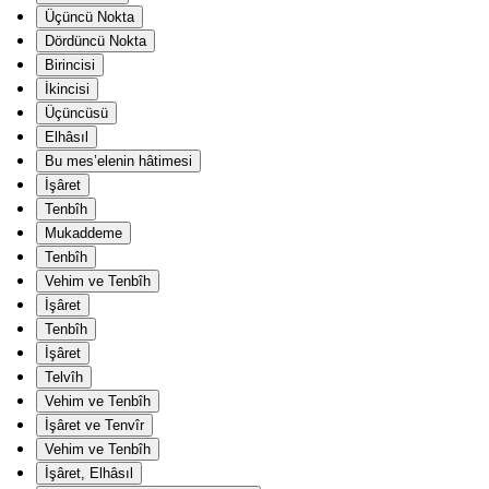
Üçüncü Nokta
Dördüncü Nokta
Birincisi
İkincisi
Üçüncüsü
Elhâsıl
Bu mes’elenin hâtimesi
İşâret
Tenbîh
Mukaddeme
Tenbîh
Vehim ve Tenbîh
İşâret
Tenbîh
İşâret
Telvîh
Vehim ve Tenbîh
İşâret ve Tenvîr
Vehim ve Tenbîh
İşâret, Elhâsıl