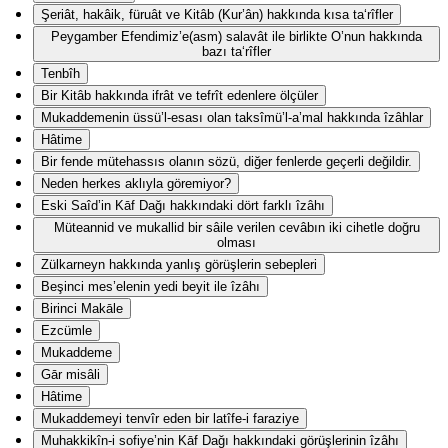
Şeriât, hakâik, füruât ve Kitâb (Kur’ân) hakkında kısa ta‘rîfler
Peygamber Efendimiz’e(asm) salavât ile birlikte O’nun hakkında
bazı ta‘rîfler
Tenbîh
Bir Kitâb hakkında ifrât ve tefrît edenlere ölçüler
Mukaddemenin üssü’l-esası olan taksîmü’l-a’mal hakkında îzâhlar
Hâtime
Bir fende mütehassıs olanın sözü, diğer fenlerde geçerli değildir.
Neden herkes aklıyla göremiyor?
Eski Saîd’in Kāf Dağı hakkındaki dört farklı îzâhı
Müteannid ve mukallid bir sâile verilen cevâbın iki cihetle doğru
olması
Zülkarneyn hakkında yanlış görüşlerin sebepleri
Beşinci mes’elenin yedi beyit ile îzâhı
Birinci Makāle
Ezcümle
Mukaddeme
Gār misâli
Hâtime
Mukaddemeyi tenvîr eden bir latîfe-i faraziye
Muhakkikîn-i sofiye’nin Kāf Dağı hakkındaki görüşlerinin îzâhı