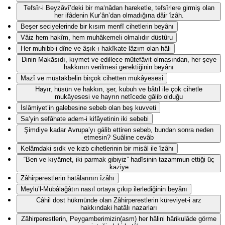
Tefsîr-i Beyzâvî’deki bir ma‘nâdan hareketle, tefsîrlere girmiş olan
her ifâdenin Kur’ân’dan olmadığına dâir îzâh.
Beşer seciyelerinde bir kısım menfî cihetlerin beyânı
Vâiz hem hakîm, hem muhâkemeli olmalıdır düstûru
Her muhibb-i dîne ve âşık-ı hakîkate lâzım olan hâli
Dinin Makāsıdı, kıymet ve edillece mütefâvit olmasından, her şeye
hakkının verilmesi gerektiğinin beyânı
Mazî ve müstakbelin birçok cihetten mukâyesesi
Hayır, hüsün ve hakkın, şer, kubuh ve bâtıl ile çok cihetle
mukâyesesi ve hayrın netîcede gālib olduğu
İslâmiyet’in galebesine sebeb olan beş kuvveti
Sa‘yin sefâhate adem-i kifâyetinin iki sebebi
Şimdiye kadar Avrupa’yı gālib ettiren sebeb, bundan sonra neden
etmesin? Suâline cevâb
Kelâmdaki sıdk ve kizb cihetlerinin bir misâl ile îzâhı
“Ben ve kıyâmet, iki parmak gibiyiz” hadîsinin tazammun ettiği üç
kaziye
Zâhirperestlerin hatâlarının îzâhı
Meylü’l-Mübâlağâtın nasıl ortaya çıkıp ilerlediğinin beyânı
Câhil dost hükmünde olan Zâhirperestlerin küreviyet-i arz
hakkındaki hatâlı nazarları
Zâhirperestlerin, Peygamberimizin(asm) her hâlini hârikulâde görme