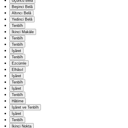
Üçüncü Belâ
Beşinci Belâ
Altıncı Belâ
Yedinci Belâ
Tenbîh
İkinci Makāle
Tenbîh
Tenbîh
İşâret
Tenbîh
Ezcümle
Elhâsıl
İşâret
Tenbîh
İşâret
Tenbîh
Hâtime
İşâret ve Tenbîh
İşâret
Tenbîh
İkinci Nokta