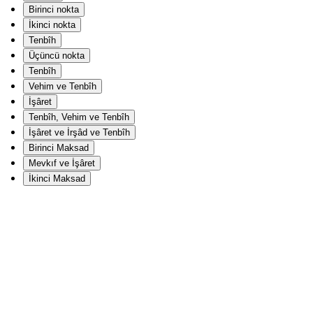
Birinci nokta
İkinci nokta
Tenbîh
Üçüncü nokta
Tenbîh
Vehim ve Tenbîh
İşâret
Tenbîh, Vehim ve Tenbîh
İşâret ve İrşâd ve Tenbîh
Birinci Maksad
Mevkıf ve İşâret
İkinci Maksad