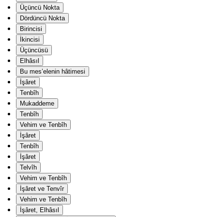
Üçüncü Nokta
Dördüncü Nokta
Birincisi
İkincisi
Üçüncüsü
Elhâsıl
Bu mes’elenin hâtimesi
İşâret
Tenbîh
Mukaddeme
Tenbîh
Vehim ve Tenbîh
İşâret
Tenbîh
İşâret
Telvîh
Vehim ve Tenbîh
İşâret ve Tenvîr
Vehim ve Tenbîh
İşâret, Elhâsıl