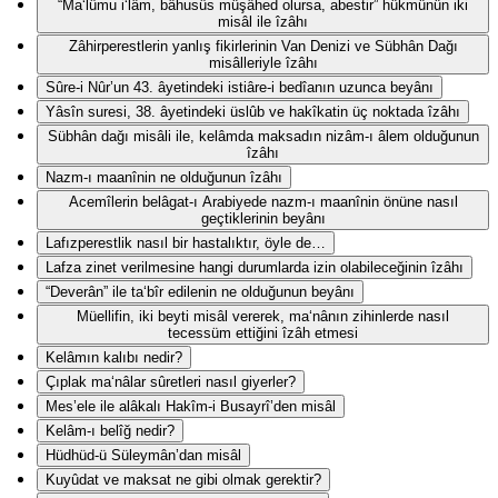
“Ma‘lûmu i‘lâm, bâhusûs müşâhed olursa, abestir” hükmünün iki
misâl ile îzâhı
Zâhirperestlerin yanlış fikirlerinin Van Denizi ve Sübhân Dağı
misâlleriyle îzâhı
Sûre-i Nûr’un 43. âyetindeki istiâre-i bedîanın uzunca beyânı
Yâsîn suresi, 38. âyetindeki üslûb ve hakîkatin üç noktada îzâhı
Sübhân dağı misâli ile, kelâmda maksadın nizâm-ı âlem olduğunun
îzâhı
Nazm-ı maanînin ne olduğunun îzâhı
Acemîlerin belâgat-ı Arabiyede nazm-ı maanînin önüne nasıl
geçtiklerinin beyânı
Lafızperestlik nasıl bir hastalıktır, öyle de…
Lafza zinet verilmesine hangi durumlarda izin olabileceğinin îzâhı
“Deverân” ile ta‘bîr edilenin ne olduğunun beyânı
Müellifin, iki beyti misâl vererek, ma‘nânın zihinlerde nasıl
tecessüm ettiğini îzâh etmesi
Kelâmın kalıbı nedir?
Çıplak ma‘nâlar sûretleri nasıl giyerler?
Mes’ele ile alâkalı Hakîm-i Busayrî’den misâl
Kelâm-ı belîğ nedir?
Hüdhüd-ü Süleymân’dan misâl
Kuyûdat ve maksat ne gibi olmak gerektir?