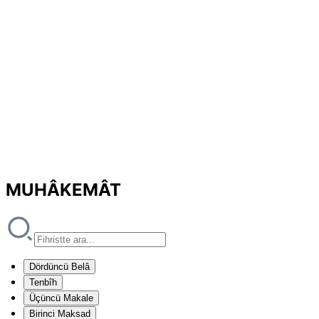
MUHÂKEMÂT
Dördüncü Belâ
Tenbîh
Üçüncü Makale
Birinci Maksad