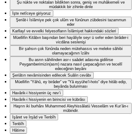
Şu nükte ve noktaları bildikten sonra, geniş ve muhâkemeli ve
müdakkik bir zihinle dinle
İşte netîceye giriyoruz
Şeriât-i İslâmiye pek çok ulûm ve fünûnun zübdesini tazammun
eder
Karllayl ve evvelki felyesofların İslâmiyet hakkındaki sözleri
Müellifin Kitâbın başından beri hayâliyle seyr ü sefer eden birâder-i
vicdâna seslenişi
Bir şahsın çok fünûnda neden mütehassıs ve meleke sâhibi
olamayacağının îzâhı
Bu asrın sâhilinden asr-ı saâdet adasına gidilirse
Peygamberimizin(asm) nazara nasıl çarpacağının ve tecellî
edeceğinin beyânı
Şeriâtın nevâmisinden edilecek Suâlin cevâbı
Müellifin “Yâhû, ey birâder” ve “Yâ eyyühe’l-hoto” diye hitâb edip,
beyânda bulunması
Havârik-i hissiyenin üç nev‘i
Havârik-i hissiyenin en birincisi ve kübrâsı
Haşrın iki burhânı Muhammed Aleyhissâlatü Vesselâm ve Kur’ân-ı
mübindir.
İşâret ve İrşâd ve Tenbîh
Tenbîh
Hâtime