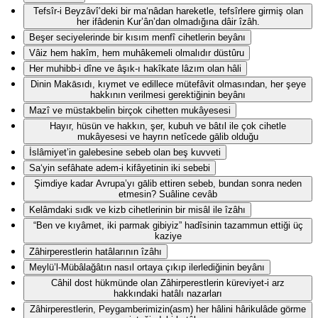
Tefsîr-i Beyzâvî’deki bir ma‘nâdan hareketle, tefsîrlere girmiş olan
her ifâdenin Kur’ân’dan olmadığına dâir îzâh.
Beşer seciyelerinde bir kısım menfî cihetlerin beyânı
Vâiz hem hakîm, hem muhâkemeli olmalıdır düstûru
Her muhibb-i dîne ve âşık-ı hakîkate lâzım olan hâli
Dinin Makāsıdı, kıymet ve edillece mütefâvit olmasından, her şeye
hakkının verilmesi gerektiğinin beyânı
Mazî ve müstakbelin birçok cihetten mukâyesesi
Hayır, hüsün ve hakkın, şer, kubuh ve bâtıl ile çok cihetle
mukâyesesi ve hayrın netîcede gālib olduğu
İslâmiyet’in galebesine sebeb olan beş kuvveti
Sa‘yin sefâhate adem-i kifâyetinin iki sebebi
Şimdiye kadar Avrupa’yı gālib ettiren sebeb, bundan sonra neden
etmesin? Suâline cevâb
Kelâmdaki sıdk ve kizb cihetlerinin bir misâl ile îzâhı
“Ben ve kıyâmet, iki parmak gibiyiz” hadîsinin tazammun ettiği üç
kaziye
Zâhirperestlerin hatâlarının îzâhı
Meylü’l-Mübâlağâtın nasıl ortaya çıkıp ilerlediğinin beyânı
Câhil dost hükmünde olan Zâhirperestlerin küreviyet-i arz
hakkındaki hatâlı nazarları
Zâhirperestlerin, Peygamberimizin(asm) her hâlini hârikulâde görme