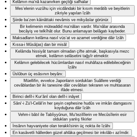
Kelâmın ma‘nâ kazanırken geçtiği safhalar
Mes’elenin vuzûhu için vicdândaki bir kısım merâtib ve beyitlerin
zikriyle yapılan îzâh
Şiirde ba‘zen kâinâttaki nevâmis ve mikyâslar görünür.
Bir kelimenin müteaddid ma‘nâları vardır. Ma‘nâlar arasında
becâyiş ve telkîhât olur. Bunu anlamayan belâgatı kaybeder.
Maksadların kelâma nasıl vüs‘at ve azamet verdiğine dâir îzâh
Kıssa-i Mûsâ(as) dan bir misâl
Kelâmda hissiyât tamam olmadan çifte atmak, başkasıyla mezc
etmek, kelâmın selâsetini tağyîr etmektir.
Kelâmın gelebilecek hücûmlardan nasıl muhâfaza edilebileceğinin
îzâhı
Üslûbun üç esâsının beyânı:
Müellifin, evvelce Japonların sordukları Suâllere verdiği
cevâblardan bir iki tanesine dâir cevâbları tekraren ve muhtasaran
ifâde etmesi.
Birinci delîl-i Kur’ânî olan delîl-i inâyet
Sâni‘-i Zü’l-Celâl’in her şeyin cephesine hudûs ve imkân damgasını
koyduğuna dâir îzâh
Vehm-i bâtıl ile Tabîiyyûnun, Mu‘tezilîlerin ve Mecûsîlerin esir
oldukları yanlış fikirler
İnsânın hayvaniyete olan terakkîsinin üç nokta ile îzâhı
En kasâvetli hâllerden güzel ahlâka geçilmesi bir inkılâb-ı azîmdir.