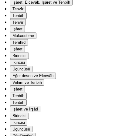
İşâret, Elcevâb, İşâret ve Tenbîh
Tenvîr
Tenbîh
Tenvîr
İşâret
Mukaddeme
Temhîd
İşâret
Birincisi
İkincisi
Üçüncüsü
Eğer desen ve Elcevâb
Vehim ve Tenbîh
İşâret
Tenbîh
Tenbîh
İşâret ve İrşâd
Birincisi
İkincisi
Üçüncüsü
Dördüncüsü