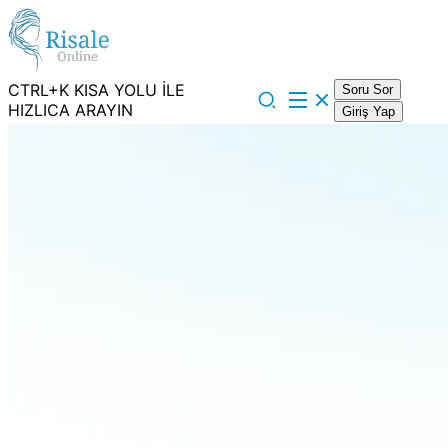
CTRL+K KISA YOLU İLE
Soru Sor
HIZLICA ARAYIN
Giriş Yap