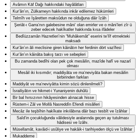
Avâmın Kāf Dağı hakkındaki hayâlâtları
Kur’ân’ın, Zülkarneyn hakkında inkâr edilemez hükümleri
Telmîh ve İşâretten maksûdun ne olduğuna dâir îzâh
Şeriât-ı Garra’nın galebesine mâni‘ olan emirler ve o mâni‘leri zîr ü
zeber edecek hakîkatler hakkında kısa ifâdeler
Bedîüzzamân Hazretleri’nin “Muhâkemât” eserini te’lîf etmekteki
maksadı
Kur’ân’ın âli meclisine giren kâinâtın her ferdinin dört vazîfesi
Kur’ân’ın kâinâta bakış tarzı ve sebepleri
Bu zamanda bedîhi olan pek çok mesâilin, mazîde hafî ve nazarî
olması
Mesâil iki kısımdır; maddiyâta ve ma‘neviyâta bakan mesâilin
birbirinden farkları
Maddiyât ve ma‘neviyâtta kimin sözü dinlenilmeli?
İsrailiyâtın ve hikmet-i Yunaniyenin duhûlü
Bir bal hırsızının hikâyesinden alınacak hisse
Rüstem-i Zâl ve Mollâ Nasreddîn Efendi misâlleri
Mecâz ile teşbîhin hakîkate inkılâbına dâir bazı tesbît ve îzâhlar
Saîd’in çocukluğunda vâlidesiyle aralarında geçen ay tutulması
hâdisesi ve îzâhı.
Müsellamât, kavâid-i usûliye ve hakâik-i tarihiyeden ölçü ve îzâhlar
Mukaddeme