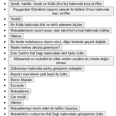
Şeriât, hakâik, füruât ve Kitâb (Kur’ân) hakkında kısa ta‘rîfler
Peygamber Efendimiz’e(asm) salavât ile birlikte O’nun hakkında
bazı ta‘rîfler
Tenbîh
Bir Kitâb hakkında ifrât ve tefrît edenlere ölçüler
Mukaddemenin üssü’l-esası olan taksîmü’l-a’mal hakkında îzâhlar
Hâtime
Bir fende mütehassıs olanın sözü, diğer fenlerde geçerli değildir.
Neden herkes aklıyla göremiyor?
Eski Saîd’in Kāf Dağı hakkındaki dört farklı îzâhı
Müteannid ve mukallid bir sâile verilen cevâbın iki cihetle doğru
olması
Zülkarneyn hakkında yanlış görüşlerin sebepleri
Beşinci mes’elenin yedi beyit ile îzâhı
Birinci Makāle
Ezcümle
Mukaddeme
Gār misâli
Hâtime
Mukaddemeyi tenvîr eden bir latîfe-i faraziye
Muhakkikîn-i sofiye’nin Kāf Dağı hakkındaki görüşlerinin îzâhı