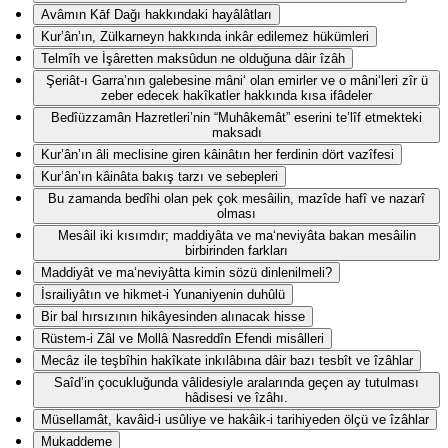
Avâmın Kāf Dağı hakkındaki hayâlâtları
Kur’ân’ın, Zülkarneyn hakkında inkâr edilemez hükümleri
Telmîh ve İşâretten maksûdun ne olduğuna dâir îzâh
Şeriât-ı Garra’nın galebesine mâni‘ olan emirler ve o mâni‘leri zîr ü
zeber edecek hakîkatler hakkında kısa ifâdeler
Bedîüzzamân Hazretleri’nin “Muhâkemât” eserini te’lîf etmekteki
maksadı
Kur’ân’ın âli meclisine giren kâinâtın her ferdinin dört vazîfesi
Kur’ân’ın kâinâta bakış tarzı ve sebepleri
Bu zamanda bedîhi olan pek çok mesâilin, mazîde hafî ve nazarî
olması
Mesâil iki kısımdır; maddiyâta ve ma‘neviyâta bakan mesâilin
birbirinden farkları
Maddiyât ve ma‘neviyâtta kimin sözü dinlenilmeli?
İsrailiyâtın ve hikmet-i Yunaniyenin duhûlü
Bir bal hırsızının hikâyesinden alınacak hisse
Rüstem-i Zâl ve Mollâ Nasreddîn Efendi misâlleri
Mecâz ile teşbîhin hakîkate inkılâbına dâir bazı tesbît ve îzâhlar
Saîd’in çocukluğunda vâlidesiyle aralarında geçen ay tutulması
hâdisesi ve îzâhı.
Müsellamât, kavâid-i usûliye ve hakâik-i tarihiyeden ölçü ve îzâhlar
Mukaddeme