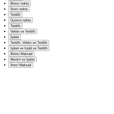
Birinci nokta
İkinci nokta
Tenbîh
Üçüncü nokta
Tenbîh
Vehim ve Tenbîh
İşâret
Tenbîh, Vehim ve Tenbîh
İşâret ve İrşâd ve Tenbîh
Birinci Maksad
Mevkıf ve İşâret
İkinci Maksad