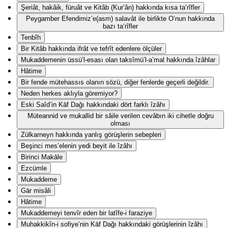
Şeriât, hakâik, füruât ve Kitâb (Kur’ân) hakkında kısa ta‘rîfler
Peygamber Efendimiz’e(asm) salavât ile birlikte O’nun hakkında
bazı ta‘rîfler
Tenbîh
Bir Kitâb hakkında ifrât ve tefrît edenlere ölçüler
Mukaddemenin üssü’l-esası olan taksîmü’l-a’mal hakkında îzâhlar
Hâtime
Bir fende mütehassıs olanın sözü, diğer fenlerde geçerli değildir.
Neden herkes aklıyla göremiyor?
Eski Saîd’in Kāf Dağı hakkındaki dört farklı îzâhı
Müteannid ve mukallid bir sâile verilen cevâbın iki cihetle doğru
olması
Zülkarneyn hakkında yanlış görüşlerin sebepleri
Beşinci mes’elenin yedi beyit ile îzâhı
Birinci Makāle
Ezcümle
Mukaddeme
Gār misâli
Hâtime
Mukaddemeyi tenvîr eden bir latîfe-i faraziye
Muhakkikîn-i sofiye’nin Kāf Dağı hakkındaki görüşlerinin îzâhı