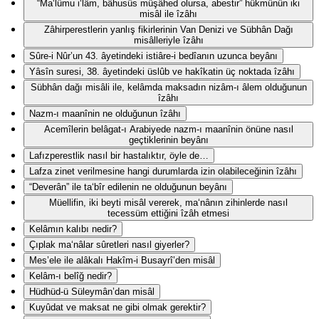
“Ma‘lûmu i‘lâm, bâhusûs müşâhed olursa, abestir” hükmünün iki
misâl ile îzâhı
Zâhirperestlerin yanlış fikirlerinin Van Denizi ve Sübhân Dağı
misâlleriyle îzâhı
Sûre-i Nûr’un 43. âyetindeki istiâre-i bedîanın uzunca beyânı
Yâsîn suresi, 38. âyetindeki üslûb ve hakîkatin üç noktada îzâhı
Sübhân dağı misâli ile, kelâmda maksadın nizâm-ı âlem olduğunun
îzâhı
Nazm-ı maanînin ne olduğunun îzâhı
Acemîlerin belâgat-ı Arabiyede nazm-ı maanînin önüne nasıl
geçtiklerinin beyânı
Lafızperestlik nasıl bir hastalıktır, öyle de…
Lafza zinet verilmesine hangi durumlarda izin olabileceğinin îzâhı
“Deverân” ile ta‘bîr edilenin ne olduğunun beyânı
Müellifin, iki beyti misâl vererek, ma‘nânın zihinlerde nasıl
tecessüm ettiğini îzâh etmesi
Kelâmın kalıbı nedir?
Çıplak ma‘nâlar sûretleri nasıl giyerler?
Mes’ele ile alâkalı Hakîm-i Busayrî’den misâl
Kelâm-ı belîğ nedir?
Hüdhüd-ü Süleymân’dan misâl
Kuyûdat ve maksat ne gibi olmak gerektir?