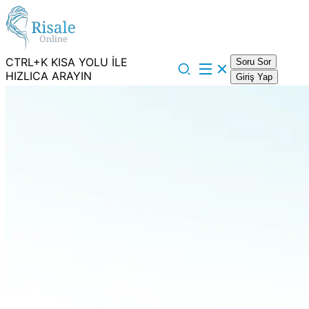
CTRL+K KISA YOLU İLE
Soru Sor
HIZLICA ARAYIN
Giriş Yap