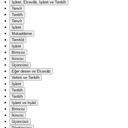
İşâret, Elcevâb, İşâret ve Tenbîh
Tenvîr
Tenbîh
Tenvîr
İşâret
Mukaddeme
Temhîd
İşâret
Birincisi
İkincisi
Üçüncüsü
Eğer desen ve Elcevâb
Vehim ve Tenbîh
İşâret
Tenbîh
Tenbîh
İşâret ve İrşâd
Birincisi
İkincisi
Üçüncüsü
Dördüncüsü