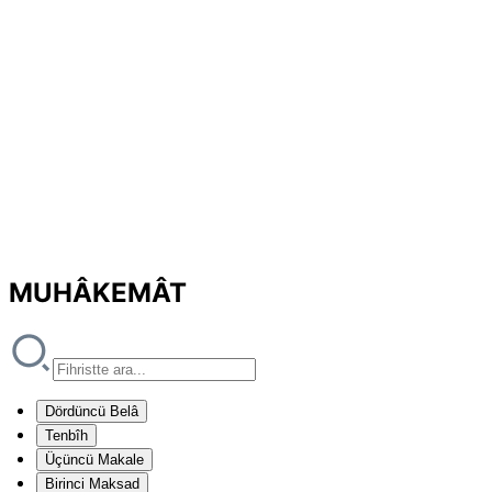
MUHÂKEMÂT
Dördüncü Belâ
Tenbîh
Üçüncü Makale
Birinci Maksad