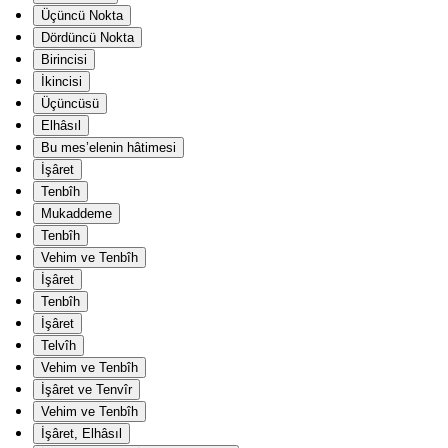
Üçüncü Nokta
Dördüncü Nokta
Birincisi
İkincisi
Üçüncüsü
Elhâsıl
Bu mes’elenin hâtimesi
İşâret
Tenbîh
Mukaddeme
Tenbîh
Vehim ve Tenbîh
İşâret
Tenbîh
İşâret
Telvîh
Vehim ve Tenbîh
İşâret ve Tenvîr
Vehim ve Tenbîh
İşâret, Elhâsıl