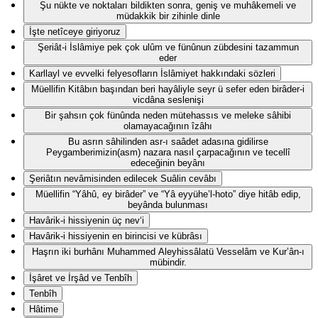
Şu nükte ve noktaları bildikten sonra, geniş ve muhâkemeli ve
müdakkik bir zihinle dinle
İşte netîceye giriyoruz
Şeriât-i İslâmiye pek çok ulûm ve fünûnun zübdesini tazammun
eder
Karllayl ve evvelki felyesofların İslâmiyet hakkındaki sözleri
Müellifin Kitâbın başından beri hayâliyle seyr ü sefer eden birâder-i
vicdâna seslenişi
Bir şahsın çok fünûnda neden mütehassıs ve meleke sâhibi
olamayacağının îzâhı
Bu asrın sâhilinden asr-ı saâdet adasına gidilirse
Peygamberimizin(asm) nazara nasıl çarpacağının ve tecellî
edeceğinin beyânı
Şeriâtın nevâmisinden edilecek Suâlin cevâbı
Müellifin “Yâhû, ey birâder” ve “Yâ eyyühe’l-hoto” diye hitâb edip,
beyânda bulunması
Havârik-i hissiyenin üç nev‘i
Havârik-i hissiyenin en birincisi ve kübrâsı
Haşrın iki burhânı Muhammed Aleyhissâlatü Vesselâm ve Kur’ân-ı
mübindir.
İşâret ve İrşâd ve Tenbîh
Tenbîh
Hâtime