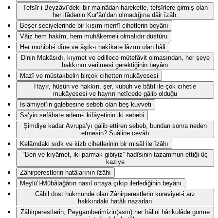
Tefsîr-i Beyzâvî’deki bir ma‘nâdan hareketle, tefsîrlere girmiş olan
her ifâdenin Kur’ân’dan olmadığına dâir îzâh.
Beşer seciyelerinde bir kısım menfî cihetlerin beyânı
Vâiz hem hakîm, hem muhâkemeli olmalıdır düstûru
Her muhibb-i dîne ve âşık-ı hakîkate lâzım olan hâli
Dinin Makāsıdı, kıymet ve edillece mütefâvit olmasından, her şeye
hakkının verilmesi gerektiğinin beyânı
Mazî ve müstakbelin birçok cihetten mukâyesesi
Hayır, hüsün ve hakkın, şer, kubuh ve bâtıl ile çok cihetle
mukâyesesi ve hayrın netîcede gālib olduğu
İslâmiyet’in galebesine sebeb olan beş kuvveti
Sa‘yin sefâhate adem-i kifâyetinin iki sebebi
Şimdiye kadar Avrupa’yı gālib ettiren sebeb, bundan sonra neden
etmesin? Suâline cevâb
Kelâmdaki sıdk ve kizb cihetlerinin bir misâl ile îzâhı
“Ben ve kıyâmet, iki parmak gibiyiz” hadîsinin tazammun ettiği üç
kaziye
Zâhirperestlerin hatâlarının îzâhı
Meylü’l-Mübâlağâtın nasıl ortaya çıkıp ilerlediğinin beyânı
Câhil dost hükmünde olan Zâhirperestlerin küreviyet-i arz
hakkındaki hatâlı nazarları
Zâhirperestlerin, Peygamberimizin(asm) her hâlini hârikulâde görme