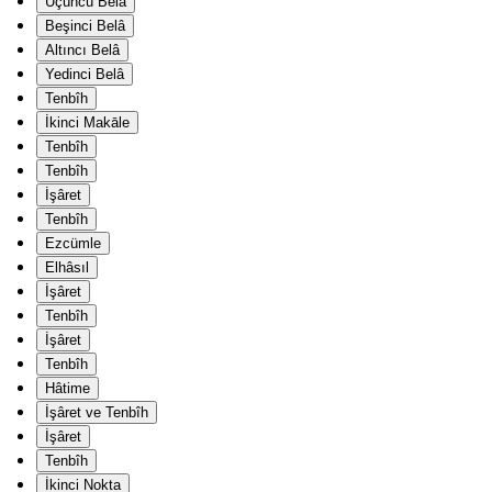
Üçüncü Belâ
Beşinci Belâ
Altıncı Belâ
Yedinci Belâ
Tenbîh
İkinci Makāle
Tenbîh
Tenbîh
İşâret
Tenbîh
Ezcümle
Elhâsıl
İşâret
Tenbîh
İşâret
Tenbîh
Hâtime
İşâret ve Tenbîh
İşâret
Tenbîh
İkinci Nokta