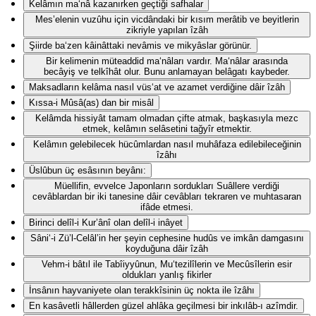
Kelâmın ma‘nâ kazanırken geçtiği safhalar
Mes’elenin vuzûhu için vicdândaki bir kısım merâtib ve beyitlerin
zikriyle yapılan îzâh
Şiirde ba‘zen kâinâttaki nevâmis ve mikyâslar görünür.
Bir kelimenin müteaddid ma‘nâları vardır. Ma‘nâlar arasında
becâyiş ve telkîhât olur. Bunu anlamayan belâgatı kaybeder.
Maksadların kelâma nasıl vüs‘at ve azamet verdiğine dâir îzâh
Kıssa-i Mûsâ(as) dan bir misâl
Kelâmda hissiyât tamam olmadan çifte atmak, başkasıyla mezc
etmek, kelâmın selâsetini tağyîr etmektir.
Kelâmın gelebilecek hücûmlardan nasıl muhâfaza edilebileceğinin
îzâhı
Üslûbun üç esâsının beyânı:
Müellifin, evvelce Japonların sordukları Suâllere verdiği
cevâblardan bir iki tanesine dâir cevâbları tekraren ve muhtasaran
ifâde etmesi.
Birinci delîl-i Kur’ânî olan delîl-i inâyet
Sâni‘-i Zü’l-Celâl’in her şeyin cephesine hudûs ve imkân damgasını
koyduğuna dâir îzâh
Vehm-i bâtıl ile Tabîiyyûnun, Mu‘tezilîlerin ve Mecûsîlerin esir
oldukları yanlış fikirler
İnsânın hayvaniyete olan terakkîsinin üç nokta ile îzâhı
En kasâvetli hâllerden güzel ahlâka geçilmesi bir inkılâb-ı azîmdir.