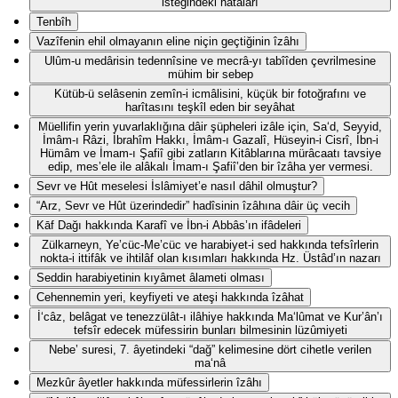
isteğindeki hatâları
Tenbîh
Vazîfenin ehil olmayanın eline niçin geçtiğinin îzâhı
Ulûm-u medârisin tedennîsine ve mecrâ-yı tabîîden çevrilmesine
mühim bir sebep
Kütüb-ü selâsenin zemîn-i icmâlisini, küçük bir fotoğrafını ve
harîtasını teşkîl eden bir seyâhat
Müellifin yerin yuvarlaklığına dâir şüpheleri izâle için, Sa‘d, Seyyid,
İmâm-ı Râzi, İbrahîm Hakkı, İmâm-ı Gazalî, Hüseyin-i Cisrî, İbn-i
Hümâm ve İmam-ı Şafiî gibi zatların Kitâblarına mürâcaatı tavsiye
edip, mes’ele ile alâkalı İmam-ı Şafiî’den bir îzâha yer vermesi.
Sevr ve Hût meselesi İslâmiyet’e nasıl dâhil olmuştur?
“Arz, Sevr ve Hût üzerindedir” hadîsinin îzâhına dâir üç vecih
Kāf Dağı hakkında Karafî ve İbn-i Abbâs’ın ifâdeleri
Zülkarneyn, Ye’cüc-Me’cüc ve harabiyet-i sed hakkında tefsîrlerin
nokta-i ittifâk ve ihtilâf olan kısımları hakkında Hz. Üstâd’ın nazarı
Seddin harabiyetinin kıyâmet âlameti olması
Cehennemin yeri, keyfiyeti ve ateşi hakkında îzâhat
İ‘câz, belâgat ve tenezzülât-ı ilâhiye hakkında Ma‘lûmat ve Kur’ân’ı
tefsîr edecek müfessirin bunları bilmesinin lüzûmiyeti
Nebe’ suresi, 7. âyetindeki “dağ” kelimesine dört cihetle verilen
ma‘nâ
Mezkûr âyetler hakkında müfessirlerin îzâhı